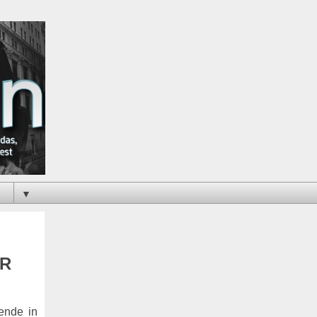
▼
KR
ende in