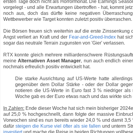
ersten Tage doch nicht als Horrormonat. Die Earnings Seas
vorgelegt - und alle Erwartungen übertroffen - hat, kommt jet
noch aus, doch das dürfte keine negativen Überraschu
Wettbewerber wie Target konnten zuletzt positiv überraschen.
Die Börsen freuen sich weiterhin auf die erste Zinssenkung d
Angst verliert an Kraft und der
Fear-and-Greed-Index
hat sic
sogar das neutrale Terrain zugunsten von 'Gier' verlassen.
RTX konnte gleich mehrere milliardenschwere Rüstungsauft
meine
Alternativen Asset Manager
, nun auch endlich eine
nochmals erfreulich positiv entwickelt hat.
Die starke Ausrichtung auf US-Werte hatte allerding
gegenüber dem Dollar Stärke - oder der Dollar geg
notieren die US-Werte in Euro fast 3 % niedriger als
Woche gab es der Euro etwas nach und das wirkte sich e
In Zahlen:
Ende dieser Woche hat sich mein bisheriger 2024er
auf 25,0 % hochgeschnellt, dann folgte der massive Einbruch
Vorwochen sind es nun bereits wieder 24,0 % und damit 3,5 
dafür
steigen die Kurse viel öfter als sie fallen
und unterm Str
investiert
und mache die Reise in beiden Richtungen vollbeset