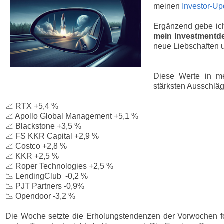
meinen
Investor-Up
Ergänzend gebe ich
mein Investmentd
neue Liebschaften u
Diese Werte in m
stärksten Ausschläg
📈 RTX +5,4 %
📈 Apollo Global Management +5,1 %
📈 Blackstone +3,5 %
📈 FS KKR Capital +2,9 %
📈 Costco +2,8 %
📈 KKR +2,5 %
📈 Roper Technologies +2,5 %
📉 LendingClub -0,2 %
📉 PJT Partners -0,9%
📉 Opendoor -3,2 %
Die Woche setzte die Erholungstendenzen der Vorwochen f