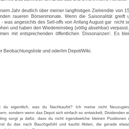
sem Jahr deutlich über meiner langfristigen Zielrendite von 
enden raueren Börsenmonate. Wenn die Saisonalität greift 
- was angesichts des Sell-offs von Anfang August gar nicht s
flohen und haben den Wiedereinstieg (völlig absehbar) verpass
men mit entsprechenden öffentlichen 'Dissonanzen'. Es blei
r Beobachtungsliste und oder/im Depot/Wiki.
est du eigentlich, was du Nachkaufst? Ich meine nicht Neuzugä
rn, sondern wenn das Depot sich einfach so entwickelt, Dividenden e
ing sorgt ja dafür, dass du nicht irgendwelche kleinen Positionen r
hst du das nach Bauchgefühl und kaufst Aktien, die gerade etwa