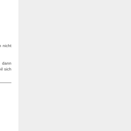
h nicht
n dann
il sich