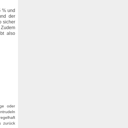
15 % und
und der
o sicher
t. Zudem
bt also
nge oder
intrudeln
egelhaft
s zurück