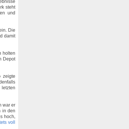
ebnisse
rk steht
len und
ein. Die
nd damit
 holten
in Depot
 zeigte
enfalls
 letzten
n war er
n in den
ls hoch,
tets voll