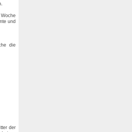
h.
en Woche
nte und
che die
ter der