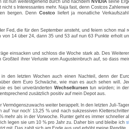
on ist nun weitestgehend durch und nachdem
NVIDIA
seine Erg
zt nicht s Interessantes mehr. Naja fast, denn Costcos Zahlenwe
ngen bergen. Denn
Costco
liefert ja monatliche Verkaufszah
er Fed, die für den September ansteht, und feiern schon mal r
h von 14 über 24, dann 35 und 53 auf nun 63 Punkte erholt u
räge einsacken und schloss die Woche stark ab. Des Weiteren
n Großteil ihrer Verluste vom Augusteinbruch auf, so dass me
s in den letzten Wochen auch einen Nachteil, denn der Euro
enüber dem Euro Schwäche, wie man es auch sehen will. Jed
 sie es bei unveränderten
Wechselkursen
tun würden; in der
ntsprechend zusätzlich positiv auf mein Depot aus.
 Vermögenszuwachs weiter berappelt. In den letzten Juli-Tage
 auf 'nur noch' 13,25 % und nach sukzessiven Kletterschritte
% mehr als in der Vorwoche. Runter geht es immer schneller a
ich legen sie um 10 % pro Jahr zu. Daher bin und bleibe ich
s
zt mit. Das zahlt sich am Ende aus und erhöht meine Rendite.