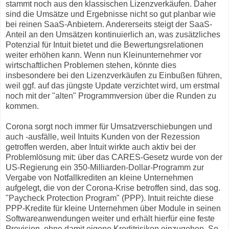
stammt noch aus den klassischen Lizenzverkäufen. Daher
sind die Umsätze und Ergebnisse nicht so gut planbar wie
bei reinen SaaS-Anbietern. Andererseits steigt der SaaS-
Anteil an den Umsätzen kontinuierlich an, was zusätzliches
Potenzial für Intuit bietet und die Bewertungsrelationen
weiter erhöhen kann. Wenn nun Kleinunternehmer vor
wirtschaftlichen Problemen stehen, könnte dies
insbesondere bei den Lizenzverkäufen zu Einbußen führen,
weil ggf. auf das jüngste Update verzichtet wird, um erstmal
noch mit der "alten" Programmversion über die Runden zu
kommen.
Corona sorgt noch immer für Umsatzverschiebungen und
auch -ausfälle, weil Intuits Kunden von der Rezession
getroffen werden, aber Intuit wirkte auch aktiv bei der
Problemlösung mit: über das CARES-Gesetz wurde von der
US-Regierung ein 350-Milliarden-Dollar-Programm zur
Vergabe von Notfallkrediten an kleine Unternehmen
aufgelegt, die von der Corona-Krise betroffen sind, das sog.
"Paycheck Protection Program" (PPP). Intuit reichte diese
PPP-Kredite für kleine Unternehmen über Module in seinen
Softwareanwendungen weiter und erhält hierfür eine feste
Provision, ohne damit eigene Kreditrisiken einzugehen. So