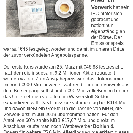
Friedrich
Vorwerk
hat sein
IPO hinter sich
gebracht und
notiert nun
eigenständig an
der Börse. Der
Emissionspreis
war auf €45 festgelegt worden und damit im unteren Drittel
der zuvor verkündeten Angebotsspanne.
Der erste Kurs wurde am 25. März mit €46,88 festgestellt,
nachdem die insgesamt 9,2 Millionen Aktien zugeteilt
worden waren. Zum Ausgabepreis wird das Unternehmen
mit rund €900 Mio. bewertet, während Friedrich Vorwerk aus
dem Börsengang selbst brutto €90 Mio. zufließen, mit denen
das Unternehmen vor allem im Wasserstoff-Sektor
expandieren will. Das Emissionsvolumen lag bei €414 Mio.
und davon fließt ein Großteil in die Tasche von
MBB
, die
Vorwerk erst im Juli 2019 übernommen hatten. Für den
Anteil von 60% zahlte MBB €17,67 Mio. und direkt im
Anschluss kaufte man noch Wettbewerber
Bohlen &
Doyen
für weitere €5,6 Mio. Allerdings wurde erklärt, dieses