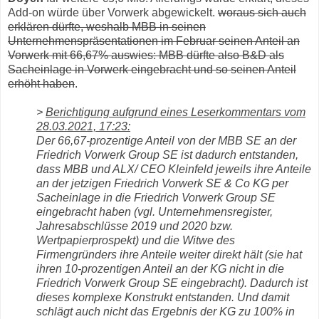
Add-on würde über Vorwerk abgewickelt.
woraus sich auch
erklären dürfte, weshalb MBB in seinen
Unternehmenspräsentationen im Februar seinen Anteil an
Vorwerk mit 66,67% auswies: MBB dürfte also B&D als
Sacheinlage in Vorwerk eingebracht und so seinen Anteil
erhöht haben
.
>
Berichtigung aufgrund eines Leserkommentars vom
28.03.2021, 17:23:
Der 66,67-prozentige Anteil von der MBB SE an der
Friedrich Vorwerk Group SE ist dadurch entstanden,
dass MBB und ALX/ CEO Kleinfeld jeweils ihre Anteile
an der jetzigen Friedrich Vorwerk SE & Co KG per
Sacheinlage in die Friedrich Vorwerk Group SE
eingebracht haben (vgl. Unternehmensregister,
Jahresabschlüsse 2019 und 2020 bzw.
Wertpapierprospekt) und die Witwe des
Firmengründers ihre Anteile weiter direkt hält (sie hat
ihren 10-prozentigen Anteil an der KG nicht in die
Friedrich Vorwerk Group SE eingebracht). Dadurch ist
dieses komplexe Konstrukt entstanden. Und damit
schlägt auch nicht das Ergebnis der KG zu 100% in