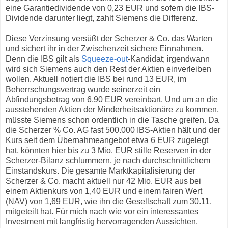
eine Garantiedividende von 0,23 EUR und sofern die IBS-
Dividende darunter liegt, zahlt Siemens die Differenz.
Diese Verzinsung versüßt der Scherzer & Co. das Warten
und sichert ihr in der Zwischenzeit sichere Einnahmen.
Denn die IBS gilt als
Squeeze-out
-Kandidat; irgendwann
wird sich Siemens auch den Rest der Aktien einverleiben
wollen. Aktuell notiert die IBS bei rund 13 EUR, im
Beherrschungsvertrag wurde seinerzeit ein
Abfindungsbetrag von 6,90 EUR vereinbart. Und um an die
ausstehenden Aktien der Minderheitsaktionäre zu kommen,
müsste Siemens schon ordentlich in die Tasche greifen. Da
die Scherzer % Co. AG fast 500.000 IBS-Aktien hält und der
Kurs seit dem Übernahmeangebot etwa 6 EUR zugelegt
hat, könnten hier bis zu 3 Mio. EUR stille Reserven in der
Scherzer-Bilanz schlummern, je nach durchschnittlichem
Einstandskurs. Die gesamte Marktkapitalisierung der
Scherzer & Co. macht aktuell nur 42 Mio. EUR aus bei
einem Aktienkurs von 1,40 EUR und einem fairen Wert
(NAV) von 1,69 EUR, wie ihn die Gesellschaft zum 30.11.
mitgeteilt hat. Für mich nach wie vor ein interessantes
Investment mit langfristig hervorragenden Aussichten.