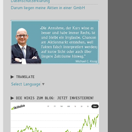
Datenschutzerklärung
Darum liegen meine Aktien in einer GmbH
▶ TRANSLATE
Select Language
▼
▶ DIE WIKIS ZUM BLOG: JETZT INVESTIEREN!