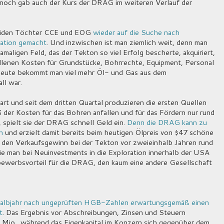
nnoch gab auch der Kurs der DRAG im weiteren Verlauf der
beiden Töchter CCE und EOG
wieder auf die Suche nach
ration gemacht
. Und inzwischen ist man ziemlich weit, denn man
maligen Feld, das der Tekton so viel Erfolg bescherte, akquiriert,
fallenen Kosten für Grundstücke, Bohrrechte, Equipment, Personal
 heute bekommt man viel mehr Öl- und Gas aus dem
ll war.
rt und seit dem dritten Quartal produzieren die ersten Quellen
% der Kosten für das Bohren anfallen und für das Fördern nur rund
, spielt sie der DRAG schnell Geld ein.
Denn die DRAG kann zu
n
und erzielt damit bereits beim heutigen Ölpreis von $47 schöne
 den Verkaufsgewinn bei der Tekton vor zweieinhalb Jahren rund
e man bei Neuinvestments in die Exploration innerhalb der USA
ewerbsvorteil für die DRAG, den kaum eine andere Gesellschaft
Halbjahr nach ungeprüften HGB-Zahlen erwartungsgemäß einen
t
. Das Ergebnis vor Abschreibungen, Zinsen und Steuern
 Mio., während das Eigenkapital im Konzern sich gegenüber dem