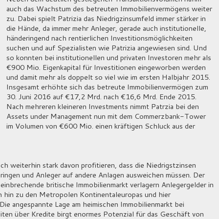
auch das Wachstum des betreuten Immobilienvermögens weiter
zu. Dabei spielt Patrizia das Niedrigzinsumfeld immer stärker in
die Hände, da immer mehr Anleger, gerade auch institutionelle,
händeringend nach rentierlichen Investitionsmöglichkeiten
suchen und auf Spezialisten wie Patrizia angewiesen sind. Und
so konnten bei institutionellen und privaten Investoren mehr als
€900 Mio. Eigenkapital für Investitionen eingeworben werden
und damit mehr als doppelt so viel wie im ersten Halbjahr 2015.
Insgesamt erhöhte sich das betreute Immobilienvermögen zum
30. Juni 2016 auf €17,2 Mrd. nach €16,6 Mrd. Ende 2015.
Nach mehreren kleineren Investments nimmt Patrzia bei den
Assets under Management nun mit dem Commerzbank-Tower
im Volumen von €600 Mio. einen kräftigen Schluck aus der
uch weiterhin stark davon profitieren, dass die Niedrigstzinsen
bringen und Anleger auf andere Anlagen ausweichen müssen. Der
einbrechende britische Immobilienmarkt verlagern Anlegergelder in
n hin zu den Metropolen Kontinentaleuropas und hier
 Die angespannte Lage am heimischen Immobilienmarkt bei
iten über Kredite birgt enormes Potenzial für das Geschäft von