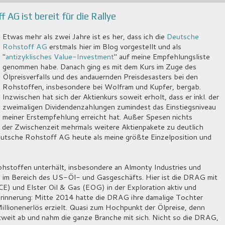
AG ist bereit für die Rallye
Etwas mehr als zwei Jahre ist es her, dass ich die
Deutsche
Rohstoff AG
erstmals hier im Blog vorgestellt und als
"
antizyklisches Value-Investment
" auf meine Empfehlungsliste
genommen habe. Danach ging es mit dem Kurs im Zuge des
Ölpreisverfalls und des andauernden Preisdesasters bei den
Rohstoffen, insbesondere bei Wolfram und Kupfer, bergab.
Inzwischen hat sich der Aktienkurs soweit erholt, dass er inkl. der
zweimaligen Dividendenzahlungen zumindest das Einstiegsniveau
meiner Erstempfehlung erreicht hat. Außer Spesen nichts
n der Zwischenzeit mehrmals weitere Aktienpakete zu deutlich
Deutsche Rohstoff AG heute als meine größte Einzelposition und
stoffen unterhält, insbesondere an Almonty Industries und
 im Bereich des US-Öl- und Gasgeschäfts. Hier ist die DRAG mit
) und Elster Oil & Gas (EOG) in der Exploration aktiv und
 Erinnerung: Mitte 2014 hatte die DRAG ihre damalige Tochter
illionenerlös erzielt. Quasi zum Hochpunkt der Ölpreise, denn
tweit ab und nahm die ganze Branche mit sich. Nicht so die DRAG,