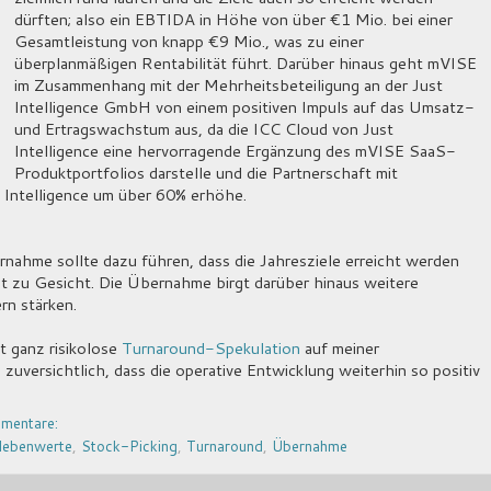
dürften; also ein EBTIDA in Höhe von über €1 Mio. bei einer
Gesamtleistung von knapp €9 Mio., was zu einer
überplanmäßigen Rentabilität führt. Darüber hinaus geht mVISE
im Zusammenhang mit der Mehrheitsbeteiligung an der Just
Intelligence GmbH von einem positiven Impuls auf das Umsatz-
und Ertragswachstum aus, da die ICC Cloud von Just
Intelligence eine hervorragende Ergänzung des mVISE SaaS-
Produktportfolios darstelle und die Partnerschaft mit
 Intelligence um über 60% erhöhe.
rnahme sollte dazu führen, dass die Jahresziele erreicht werden
ut zu Gesicht. Die Übernahme birgt darüber hinaus weitere
n stärken.
t ganz risikolose
Turnaround-Spekulation
auf meiner
zuversichtlich, dass die operative Entwicklung weiterhin so positiv
mentare:
ebenwerte
,
Stock-Picking
,
Turnaround
,
Übernahme