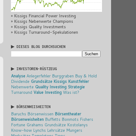
» Kissigs Financial Power Investing
» Kissigs Nebenwerte Champions
» Kissigs Quality Investments
» Kissigs Turnaround-Spekulationen
▶ DIESES BLOG DURCHSUCHEN
▶ INVESTOREN-RÜSTZEUG
Analyse
Anlegerfehler
Burggraben
Buy & Hold
Dividende
Grundsätze
Kissigs Kunstfehler
Nebenwerte
Quality Investing
Strategie
Turnaround
Value Investing
Was ist?
▶ BÖRSENWEISHEITEN
Baruchs Börsenwissen
Börsentheater
Börsenweisheiten
Buffetts Bonmots
Fishers
Fortune
Grahams Grundsätze
Kostolanys
Know-how
Lynchs Lehrsätze
Mungers
Merksätze
Templetons Tipps