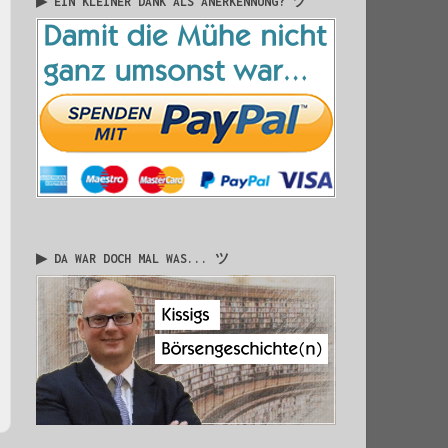
▶ EIN KLEINER DANK ALS ANERKENNUNG? ツ
▶ DA WAR DOCH MAL WAS... ツ