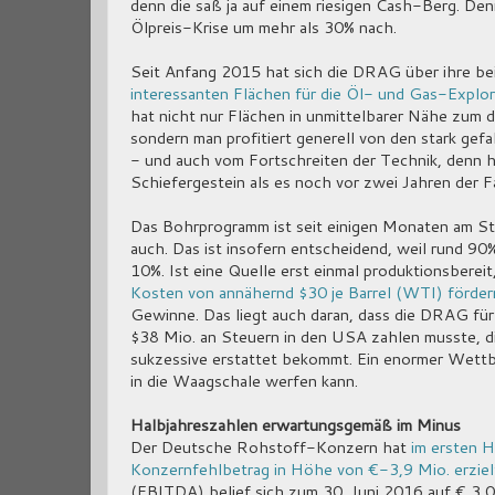
denn die saß ja auf einem riesigen Cash-Berg. De
Ölpreis-Krise um mehr als 30% nach.
Seit Anfang 2015 hat sich die DRAG über ihre 
interessanten Flächen für die Öl- und Gas-Explo
hat nicht nur Flächen in unmittelbarer Nähe zum da
sondern man profitiert generell von den stark ge
- und auch vom Fortschreiten der Technik, denn
Schiefergestein als es noch vor zwei Jahren der Fa
Das Bohrprogramm ist seit einigen Monaten am Sta
auch. Das ist insofern entscheidend, weil rund 90
10%. Ist eine Quelle erst einmal produktionsbereit
Kosten von annähernd $30 je Barrel (WTI) förder
Gewinne. Das liegt auch daran, dass die DRAG für
$38 Mio. an Steuern in den USA zahlen musste, di
sukzessive erstattet bekommt. Ein enormer Wettb
in die Waagschale werfen kann.
Halbjahreszahlen erwartungsgemäß im Minus
Der Deutsche Rohstoff-Konzern hat
im ersten 
Konzernfehlbetrag in Höhe von €-3,9 Mio. erziel
(EBITDA) belief sich zum 30. Juni 2016 auf € 3,0