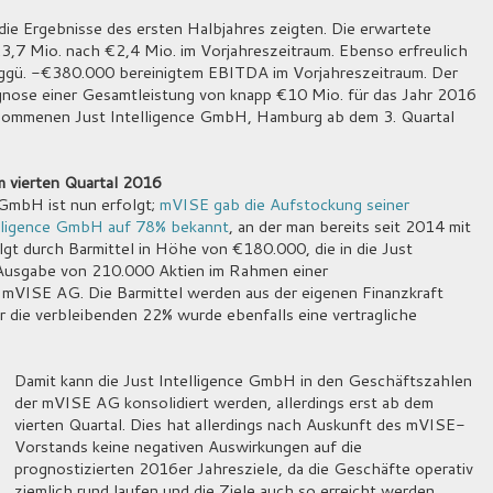
die Ergebnisse des ersten Halbjahres zeigten. Die erwartete
€3,7 Mio. nach €2,4 Mio. im Vorjahreszeitraum. Ebenso erfreulich
ggü. -€380.000 bereinigtem EBITDA im Vorjahreszeitraum. Der
nose einer Gesamtleistung von knapp €10 Mio. für das Jahr 2016
nommenen Just Intelligence GmbH, Hamburg ab dem 3. Quartal
m vierten Quartal 2016
GmbH ist nun erfolgt;
mVISE gab die Aufstockung seiner
lligence GmbH auf 78% bekannt
, an der man bereits seit 2014 mit
lgt durch Barmittel in Höhe von €180.000, die in die Just
Ausgabe von 210.000 Aktien im Rahmen einer
 mVISE AG. Die Barmittel werden aus der eigenen Finanzkraft
ür die verbleibenden 22% wurde ebenfalls eine vertragliche
Damit kann die Just Intelligence GmbH in den Geschäftszahlen
der mVISE AG konsolidiert werden, allerdings erst ab dem
vierten Quartal. Dies hat allerdings nach Auskunft des mVISE-
Vorstands keine negativen Auswirkungen auf die
prognostizierten 2016er Jahresziele, da die Geschäfte operativ
ziemlich rund laufen und die Ziele auch so erreicht werden