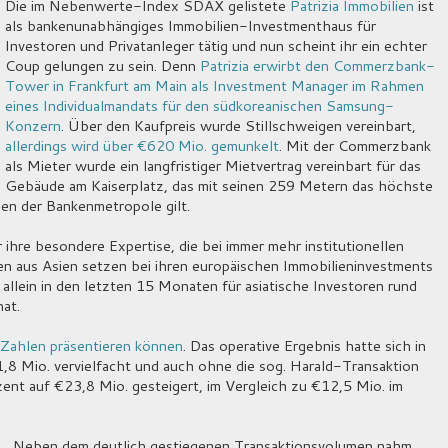
Die im Nebenwerte-Index SDAX gelistete
Patrizia Immobilien
ist
als bankenunabhängiges Immobilien-Investmenthaus für
Investoren und Privatanleger tätig und nun scheint ihr ein echter
Coup gelungen zu sein. Denn
Patrizia erwirbt den Commerzbank-
Tower in Frankfurt am Main als Investment Manager im Rahmen
eines Individualmandats für den südkoreanischen Samsung-
Konzern
. Über den Kaufpreis wurde Stillschweigen vereinbart,
allerdings wird über €620 Mio. gemunkelt
. Mit der Commerzbank
als Mieter wurde ein langfristiger Mietvertrag vereinbart für das
Gebäude am Kaiserplatz, das mit seinen 259 Metern das höchste
en der Bankenmetropole gilt.
 ihre besondere Expertise, die bei immer mehr institutionellen
en aus Asien setzen bei ihren europäischen Immobilieninvestments
 allein in den letzten 15 Monaten für asiatische Investoren rund
hat.
 Zahlen präsentieren können
. Das operative Ergebnis hatte sich in
8 Mio. vervielfacht und auch ohne die sog. Harald-Transaktion
ent auf €23,8 Mio. gesteigert, im Vergleich zu €12,5 Mio. im
Neben dem deutlich gestiegenen Transaktionsvolumen nahm