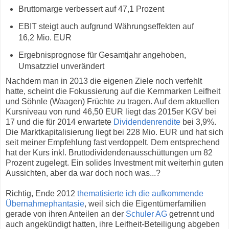
Bruttomarge verbessert auf 47,1 Prozent
EBIT steigt auch aufgrund Währungseffekten auf
16,2 Mio. EUR
Ergebnisprognose für Gesamtjahr angehoben,
Umsatzziel unverändert
Nachdem man in 2013 die eigenen Ziele noch verfehlt
hatte, scheint die Fokussierung auf die Kernmarken Leifheit
und Söhnle (Waagen) Früchte zu tragen. Auf dem aktuellen
Kursniveau von rund 46,50 EUR liegt das 2015er KGV bei
17 und die für 2014 erwartete
Dividendenrendite
bei 3,9%.
Die Marktkapitalisierung liegt bei 228 Mio. EUR und hat sich
seit meiner Empfehlung fast verdoppelt. Dem entsprechend
hat der Kurs inkl. Bruttodividendenausschüttungen um 82
Prozent zugelegt. Ein solides Investment mit weiterhin guten
Aussichten, aber da war doch noch was...?
Richtig, Ende 2012
thematisierte ich die aufkommende
Übernahmephantasie
, weil sich die Eigentümerfamilien
gerade von ihren Anteilen an der
Schuler AG
getrennt und
auch angekündigt hatten, ihre Leifheit-Beteiligung abgeben