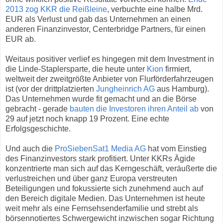
2013 zog KKR die Reißleine
, verbuchte eine halbe Mrd.
EUR als Verlust und gab das Unternehmen an einen
anderen Finanzinvestor, Centerbridge Partners, für einen
EUR ab.
Weitaus positiver verlief es hingegen mit dem Investment in
die Linde-Staplersparte, die heute unter
Kion
firmiert,
weltweit der zweitgrößte Anbieter von Flurförderfahrzeugen
ist (vor der drittplatzierten
Jungheinrich AG
aus Hamburg).
Das Unternehmen wurde fit gemacht und an die Börse
gebracht - gerade
bauten die Investoren ihren Anteil ab
von
29 auf jetzt noch knapp 19 Prozent. Eine echte
Erfolgsgeschichte.
Und auch die
ProSiebenSat1 Media AG
hat vom Einstieg
des Finanzinvestors stark profitiert. Unter KKRs Ägide
konzentrierte man sich auf das Kerngeschäft, veräußerte die
verlustreichen und über ganz Europa verstreuten
Beteiligungen und fokussierte sich zunehmend auch auf
den Bereich digitale Medien. Das Unternehmen ist heute
weit mehr als eine Fernsehsenderfamilie und strebt als
börsennotiertes Schwergewicht inzwischen sogar Richtung