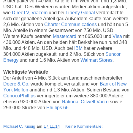
Aktienpaket von 40 Mio. Anteilen im Wert von rund 1,3 Mrd.
USD hält. Des Weiteren wurden Medienaktien aufgestockt,
wie
DirecTV
,
Viacom
und bei
Liberty Global
verdreifachte
sich der gehaltene Anteil gar. Außerdem kaufte man weitere
2,6 Mio. Aktien von
Charter Communications
und hält nun 5
Mio. Anteile in einem Gesamtwert von 750 Mio. USD.
Weitere Käufe betrafen
Mastercard
mit 665.000 und
Visa
mit
436.000 Aktien. An den beiden hält Berkshire nun rund 348
Mio. und 448 Mio. USD. Auch bei
IBM
hat er weitere
304.000 Aktien zugekauft, rund 2 Mio. Stück von
Suncor
Energy
und rund 1,6 Mio. Aktien von
Walmart Stores
.
Wichtigste Verkäufe
Der Anteil von 4 Mio. Stück am Landmaschinenhersteller
Deere & Co.
wurde komplett verkauft und von
Bank of New
York Mellon
annähernd 1,3 Mio. Aktien. Seinen Bestand von
ConocoPhillips
verringerte er um weitere 880.000 Anteile,
ebenso 920.000 Aktien von
National Oilwell Varco
sowie
293.000 Stücke von
Phillips 66
.
Michael C. Kissig
am
17.11.14
Keine Kommentare: