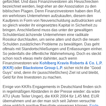
gefürchtet. Und dass Finanzinvestoren als Heuschrecken
bezeichnet werden, liegt eher an der Assoziation zu den
biblischen Plagen. Denn Finanzinvestoren haben den Ruf,
ein wehrloses Unternehmen aufzukaufen, diesem den
Kaufpreis in Form von Neuverschuldung aufzudrücken und
so gleich wieder ihr eingesetztes Kapital in Sicherheit zu
bringen. Anschließend muss das unter der gewaltigen
Schuldenlast ächzende Unternehmen eine radikale
Rosskur durchlaufen, um seine alten und durch die neuen
Schulden zusätzlichen Probleme zu bewältigen. Das geht
oftmals mit Standortschließungen und Entlassungen einher.
So jedenfalls die öffentliche Wahrnehmung. Doch es steckt
schon noch etwas mehr dahinter, auch wenn
Finanzinvestoren wie
Kohlberg Kravis Roberts & Co. L.P.
(KKR)
oder
Blackstone Group L.P.
sicher nicht die "Good
Guys" sind, denn ihr (ausschließliches) Ziel ist und bleibt,
Geld für ihre Investoren zu machen.
Einige von KKRs Engagements in Deutschland finden sich
in regelmäßigen Abständen in der Presse wieder: da wäre
ATU (Auto Teiler Unger), die KKR 2004 für 1,45 Mrd. EUR
übernahmen und an der man sich seit Jahren versuchte
ohne wirklich positive Resultate vorweisen können.
Ende