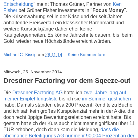
Entscheidung
" meint Thomas Grüner, Partner von
Ken
Fisher
bei Grüner Fisher Investments in "
Focus Money
".
Die Krisenwährung sei in der Krise und der seit Jahren
anhaltende Preisverfall ein klassischer Bärenmarkt und
weitere Kursrückgänge daher eher keine
Kaufgelegenheiten. Es könne Jahrzehnte dauern, bis beim
Gold wieder neue Höchststände erreicht würden.
Michael C. Kissig
am
28.11.14
Keine Kommentare:
Mittwoch, 26. November 2014
Dresdner Factoring vor dem Sqeeze-out
Die
Dresdner Factoring AG
hatte ich
zwei Jahre lang auf
meiner Empfehlungsliste
bis ich sie
im Sommer gestrichen
habe. Damals standen etwa 200 Prozent Rendite zu Buche
und ich sah kein großes Kurspotenzial mehr in der Aktie, die
doch recht üppige Bewertungsrelationen erreicht hatte. Bis
gestern hat sich der Kurs auch nicht mehr signifikant über 11
EUR erhoben, doch dann kam die Meldung,
dass die
abcfinance Beteiligungs AG nunmehr 90,004 Prozent an der