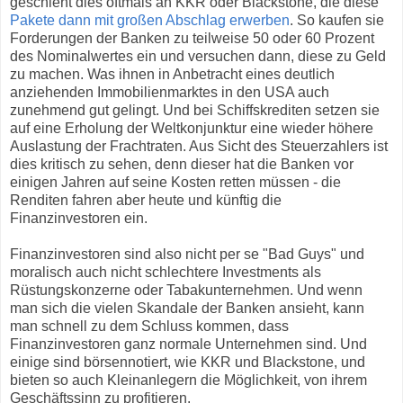
geschieht dies oftmals an KKR oder Blackstone, die diese
Pakete dann mit großen Abschlag erwerben
. So kaufen sie
Forderungen der Banken zu teilweise 50 oder 60 Prozent
des Nominalwertes ein und versuchen dann, diese zu Geld
zu machen. Was ihnen in Anbetracht eines deutlich
anziehenden Immobilienmarktes in den USA auch
zunehmend gut gelingt. Und bei Schiffskrediten setzen sie
auf eine Erholung der Weltkonjunktur eine wieder höhere
Auslastung der Frachtraten. Aus Sicht des Steuerzahlers ist
dies kritisch zu sehen, denn dieser hat die Banken vor
einigen Jahren auf seine Kosten retten müssen - die
Renditen fahren aber heute und künftig die
Finanzinvestoren ein.
Finanzinvestoren sind also nicht per se "Bad Guys" und
moralisch auch nicht schlechtere Investments als
Rüstungskonzerne oder Tabakunternehmen. Und wenn
man sich die vielen Skandale der Banken ansieht, kann
man schnell zu dem Schluss kommen, dass
Finanzinvestoren ganz normale Unternehmen sind. Und
einige sind börsennotiert, wie KKR und Blackstone, und
bieten so auch Kleinanlegern die Möglichkeit, von ihrem
Geschäftssinn zu profitieren.