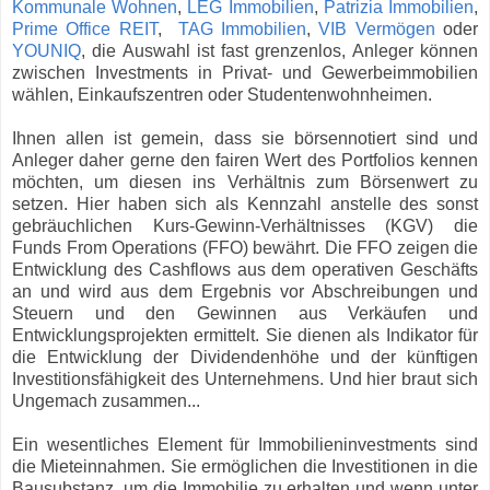
Kommunale Wohnen
,
LEG Immobilien
,
Patrizia Immobilien
,
Prime Office REIT
,
TAG Immobilien
,
VIB Vermögen
oder
YOUNIQ
, die Auswahl ist fast grenzenlos, Anleger können
zwischen Investments in Privat- und Gewerbeimmobilien
wählen, Einkaufszentren oder Studentenwohnheimen.
Ihnen allen ist gemein, dass sie börsennotiert sind und
Anleger daher gerne den fairen Wert des Portfolios kennen
möchten, um diesen ins Verhältnis zum Börsenwert zu
setzen. Hier haben sich als Kennzahl anstelle des sonst
gebräuchlichen Kurs-Gewinn-Verhältnisses (KGV) die
Funds From Operations (FFO) bewährt. Die FFO zeigen die
Entwicklung des Cashflows aus dem operativen Geschäfts
an und wird aus dem Ergebnis vor Abschreibungen und
Steuern und den Gewinnen aus Verkäufen und
Entwicklungsprojekten ermittelt. Sie dienen als Indikator für
die Entwicklung der Dividendenhöhe und der künftigen
Investitionsfähigkeit des Unternehmens. Und hier braut sich
Ungemach zusammen...
Ein wesentliches Element für Immobilieninvestments sind
die Mieteinnahmen. Sie ermöglichen die Investitionen in die
Bausubstanz, um die Immobilie zu erhalten und wenn unter