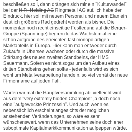
beschließen soll, dann drängen sich mir ein "Kulturwandel"
bei der
H.P.I Holding AG
Ringmetall AG auf. Ich habe den
Eindruck, hier soll mit neuem Personal und neuem Elan ein
deutlich größeres Rad gedreht werden als bisher. Die
momentan noch recht einseitige Festlegung auf die Berger-
Gruppe (Spannringe) begrenzte das Wachstum alleine
schon aufgrund des erreichten fast monopolartigen
Marktanteils in Europa. Hier kann man entweder durch
Zukäufe in Übersee wachsen oder durch die massive
Stärkung des neuen zweiten Standbeins, der HMS
Sauermann. Sofern es nicht sogar um den Aufbau eines
dritten Standbeins gehen sollte - jedenfalls wird es sich
wohl um Metallverarbeitung handeln, so viel verrät der neue
Firmenname auf jeden Fall.
Warten wir mal die Hauptversammlung ab, vielleicht wird
aus dem "very extremly hidden Champion" ja doch noch
eine "aufgeweckte Prinzessin". Und auch wenn es
nebensächlich erscheint angesichts der möglichen
anstehenden Veränderungen, so wäre es sehr
wünschenswert, wenn das Unternehmen seine doch eher
suboptimale Kapitalmarktkommunikation aufpeppen würde.