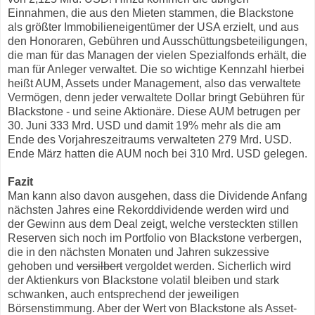
Einnahmen, die aus den Mieten stammen, die Blackstone
als größter Immobilieneigentümer der USA erzielt, und aus
den Honoraren, Gebühren und Ausschüttungsbeteiligungen,
die man für das Managen der vielen Spezialfonds erhält, die
man für Anleger verwaltet. Die so wichtige Kennzahl hierbei
heißt AUM, Assets under Management, also das verwaltete
Vermögen, denn jeder verwaltete Dollar bringt Gebühren für
Blackstone - und seine Aktionäre. Diese AUM betrugen per
30. Juni 333 Mrd. USD und damit 19% mehr als die am
Ende des Vorjahreszeitraums verwalteten 279 Mrd. USD.
Ende März hatten die AUM noch bei 310 Mrd. USD gelegen.
Fazit
Man kann also davon ausgehen, dass die Dividende Anfang
nächsten Jahres eine Rekorddividende werden wird und
der Gewinn aus dem Deal zeigt, welche versteckten stillen
Reserven sich noch im Portfolio von Blackstone verbergen,
die in den nächsten Monaten und Jahren sukzessive
gehoben und
versilbert
vergoldet werden. Sicherlich wird
der Aktienkurs von Blackstone volatil bleiben und stark
schwanken, auch entsprechend der jeweiligen
Börsenstimmung. Aber der Wert von Blackstone als Asset-