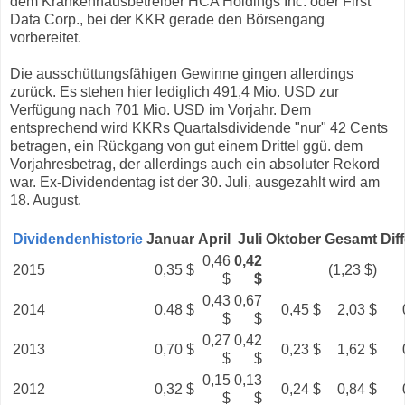
dem Krankenhausbetreiber HCA Holdings Inc. oder First
Data Corp., bei der KKR gerade den Börsengang
vorbereitet.
Die ausschüttungsfähigen Gewinne gingen allerdings
zurück. Es stehen hier lediglich 491,4 Mio. USD zur
Verfügung nach 701 Mio. USD im Vorjahr. Dem
entsprechend wird KKRs Quartalsdividende "nur" 42 Cents
betragen, ein Rückgang von gut einem Drittel ggü. dem
Vorjahresbetrag, der allerdings auch ein absoluter Rekord
war. Ex-Dividendentag ist der 30. Juli, ausgezahlt wird am
18. August.
Dividendenhistorie
Januar
April
Juli
Oktober
Gesamt
Dif
0,46
0,42
2015
0,35 $
(1,23 $)
$
$
0,43
0,67
2014
0,48 $
0,45 $
2,03 $
$
$
0,27
0,42
2013
0,70 $
0,23 $
1,62 $
$
$
0,15
0,13
2012
0,32 $
0,24 $
0,84 $
$
$