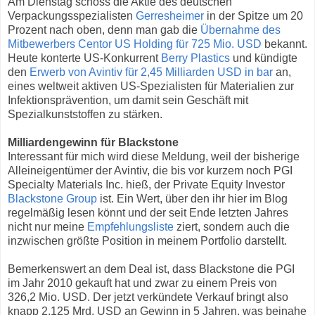
Am Dienstag schoss die Aktie des deutschen
Verpackungsspezialisten
Gerresheimer
in der Spitze um 20
Prozent nach oben, denn man gab die
Übernahme des
Mitbewerbers Centor US Holding für 725 Mio. USD
bekannt.
Heute konterte US-Konkurrent
Berry Plastics
und kündigte
den
Erwerb von Avintiv für 2,45 Milliarden USD in bar
an,
eines weltweit aktiven US-Spezialisten für Materialien zur
Infektionsprävention, um damit sein Geschäft mit
Spezialkunststoffen zu stärken.
Milliardengewinn für Blackstone
Interessant für mich wird diese Meldung, weil der bisherige
Alleineigentümer der Avintiv, die bis vor kurzem noch PGI
Specialty Materials Inc. hieß, der Private Equity Investor
Blackstone Group
ist. Ein Wert, über den ihr hier im Blog
regelmäßig lesen könnt und der seit Ende letzten Jahres
nicht nur meine
Empfehlungsliste
ziert, sondern auch die
inzwischen größte Position in meinem Portfolio darstellt.
Bemerkenswert an dem Deal ist, dass Blackstone die PGI
im Jahr 2010 gekauft hat und zwar zu einem Preis von
326,2 Mio. USD. Der jetzt verkündete Verkauf bringt also
knapp 2,125 Mrd. USD an Gewinn in 5 Jahren, was beinahe