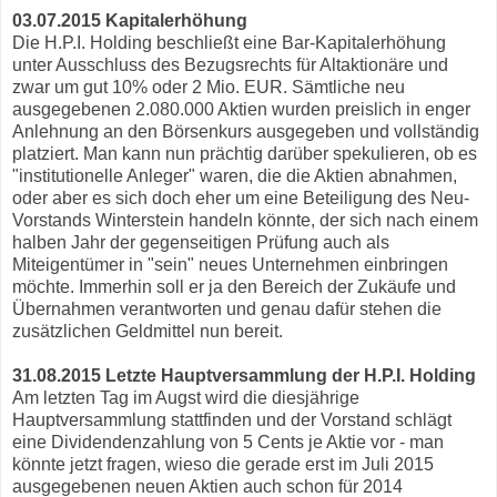
03.07.2015 Kapitalerhöhung
Die H.P.I. Holding beschließt eine Bar-Kapitalerhöhung
unter Ausschluss des Bezugsrechts für Altaktionäre und
zwar um gut 10% oder 2 Mio. EUR. Sämtliche neu
ausgegebenen 2.080.000 Aktien wurden preislich in enger
Anlehnung an den Börsenkurs ausgegeben und vollständig
platziert. Man kann nun prächtig darüber spekulieren, ob es
"institutionelle Anleger" waren, die die Aktien abnahmen,
oder aber es sich doch eher um eine Beteiligung des Neu-
Vorstands Winterstein handeln könnte, der sich nach einem
halben Jahr der gegenseitigen Prüfung auch als
Miteigentümer in "sein" neues Unternehmen einbringen
möchte. Immerhin soll er ja den Bereich der Zukäufe und
Übernahmen verantworten und genau dafür stehen die
zusätzlichen Geldmittel nun bereit.
31.08.2015 Letzte Hauptversammlung der H.P.I. Holding
Am letzten Tag im Augst wird die diesjährige
Hauptversammlung stattfinden und der Vorstand schlägt
eine Dividendenzahlung von 5 Cents je Aktie vor - man
könnte jetzt fragen, wieso die gerade erst im Juli 2015
ausgegebenen neuen Aktien auch schon für 2014