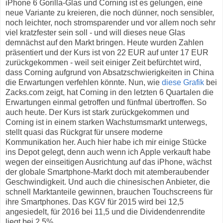
iPhone 6 Gorilla-Glas und Corning ist es gelungen, eine
neue Variante zu kreieren, die noch dünner, noch sensibler,
noch leichter, noch stromsparender und vor allem noch sehr
viel kratzfester sein soll - und will dieses neue Glas
demnächst auf den Markt bringen. Heute wurden Zahlen
präsentiert und der Kurs ist von 22 EUR auf unter 17 EUR
zurückgekommen - weil seit einiger Zeit befürchtet wird,
dass Corning aufgrund von Absatzschwierigkeiten in China
die Erwartungen verfehlen könnte. Nun, wie
diese Grafik
bei
Zacks.com zeigt, hat Corning in den letzten 6 Quartalen die
Erwartungen einmal getroffen und fünfmal übertroffen. So
auch heute. Der Kurs ist stark zurückgekommen und
Corning ist in einem starken Wachstumsmarkt unterwegs,
stellt quasi das Rückgrat für unsere moderne
Kommunikation her. Auch hier habe ich mir einige Stücke
ins Depot gelegt, denn auch wenn ich Apple verkauft habe
wegen der einseitigen Ausrichtung auf das iPhone, wächst
der globale Smartphone-Markt doch mit atemberaubender
Geschwindigkeit. Und auch die chinesischen Anbieter, die
schnell Marktanteile gewinnen, brauchen Touchscreens für
ihre Smartphones. Das KGV für 2015 wird bei 12,5
angesiedelt, für 2016 bei 11,5 und die Dividendenrendite
liegt bei 2,5%.