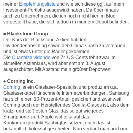
meiner
Empfehlungsliste
und wie sich diese ggf. auf mein
Investment-Portfolio ausgewirkt haben. Darüber hinaus
auch zu Unternehmen, die ich noch nicht hier im Blog
vorgestellt habe, die sich jedoch in meinem Depot befinden.
= Blackstone Group
Der Kurs der Blackstone-Aktien hat den
Dividendenabschlag sowie den China-Crash zu verdauen
und ist etwas unter die Räder gekommen.
Die
Quartalsdividende
von 74 US-Cents fehlt zwar im
aktuellen Aktienkurs, wird aber erst am 3. August
ausgeschüttet. Mit Abstand mein größter Depotwert.
+ Corning Inc.
Corning
ist ein Glasfaser-Spezialist und produziert u.a.
Glasfaserkabel für schnelle Internetverbindungen. Samsung
hat sich einen 10-Prozent-Anteil gesichert und zwar weil
Corning auch der Hersteller des Gorilla-Glases ist, also dem
kratz- und stoßfesten Glas, das so gut wie jedes
Smartphone ziert. Apple wollte ja auf das
Konkurrenzprodukt Saphirglas setzen, doch das ist
bekanntlich kolossal gescheitert. Nun verbaut man auch im