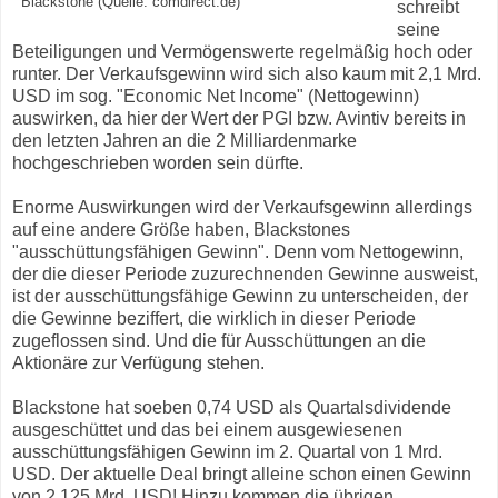
Blackstone (Quelle: comdirect.de)
schreibt
seine
Beteiligungen und Vermögenswerte regelmäßig hoch oder
runter. Der Verkaufsgewinn wird sich also kaum mit 2,1 Mrd.
USD im sog. "Economic Net Income" (Nettogewinn)
auswirken, da hier der Wert der PGI bzw. Avintiv bereits in
den letzten Jahren an die 2 Milliardenmarke
hochgeschrieben worden sein dürfte.
Enorme Auswirkungen wird der Verkaufsgewinn allerdings
auf eine andere Größe haben, Blackstones
"ausschüttungsfähigen Gewinn". Denn vom Nettogewinn,
der die dieser Periode zuzurechnenden Gewinne ausweist,
ist der ausschüttungsfähige Gewinn zu unterscheiden, der
die Gewinne beziffert, die wirklich in dieser Periode
zugeflossen sind. Und die für Ausschüttungen an die
Aktionäre zur Verfügung stehen.
Blackstone hat soeben 0,74 USD als Quartalsdividende
ausgeschüttet und das bei einem ausgewiesenen
ausschüttungsfähigen Gewinn im 2. Quartal von 1 Mrd.
USD. Der aktuelle Deal bringt alleine schon einen Gewinn
von 2,125 Mrd. USD! Hinzu kommen die übrigen