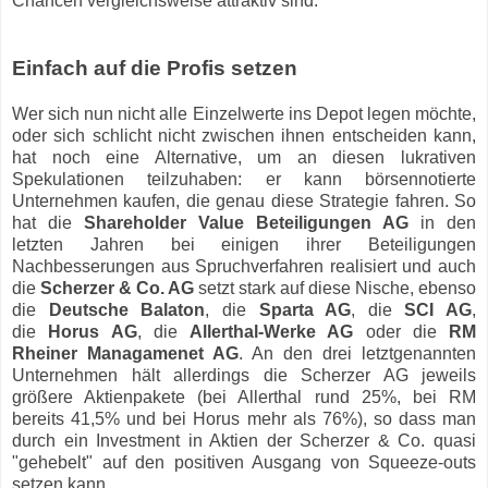
Chancen vergleichsweise attraktiv sind.
Einfach auf die Profis setzen
Wer sich nun nicht alle Einzelwerte ins Depot legen möchte,
oder sich schlicht nicht zwischen ihnen entscheiden kann,
hat noch eine Alternative, um an diesen lukrativen
Spekulationen teilzuhaben: er kann börsennotierte
Unternehmen kaufen, die genau diese Strategie fahren. So
hat die
Shareholder Value Beteiligungen AG
in den
letzten Jahren bei einigen ihrer Beteiligungen
Nachbesserungen aus Spruchverfahren realisiert und auch
die
Scherzer & Co. AG
setzt stark auf diese Nische, ebenso
die
Deutsche Balaton
, die
Sparta AG
, die
SCI AG
,
die
Horus AG
, die
Allerthal-Werke AG
oder die
RM
Rheiner Managamenet AG
. An den drei letztgenannten
Unternehmen hält allerdings die Scherzer AG jeweils
größere Aktienpakete (bei Allerthal rund 25%, bei RM
bereits 41,5% und bei Horus mehr als 76%), so dass man
durch ein Investment in Aktien der Scherzer & Co. quasi
"gehebelt" auf den positiven Ausgang von Squeeze-outs
setzen kann.