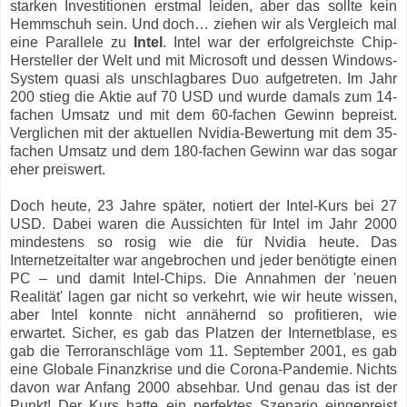
starken Investitionen erstmal leiden, aber das sollte kein
Hemmschuh sein. Und doch… ziehen wir als Vergleich mal
eine Parallele zu
Intel
. Intel war der erfolgreichste Chip-
Hersteller der Welt und mit Microsoft und dessen Windows-
System quasi als unschlagbares Duo aufgetreten. Im Jahr
200 stieg die Aktie auf 70 USD und wurde damals zum 14-
fachen Umsatz und mit dem 60-fachen Gewinn bepreist.
Verglichen mit der aktuellen Nvidia-Bewertung mit dem 35-
fachen Umsatz und dem 180-fachen Gewinn war das sogar
eher preiswert.
Doch heute, 23 Jahre später, notiert der Intel-Kurs bei 27
USD. Dabei waren die Aussichten für Intel im Jahr 2000
mindestens so rosig wie die für Nvidia heute. Das
Internetzeitalter war angebrochen und jeder benötigte einen
PC – und damit Intel-Chips. Die Annahmen der 'neuen
Realität' lagen gar nicht so verkehrt, wie wir heute wissen,
aber Intel konnte nicht annähernd so profitieren, wie
erwartet. Sicher, es gab das Platzen der Internetblase, es
gab die Terroranschläge vom 11. September 2001, es gab
eine Globale Finanzkrise und die Corona-Pandemie. Nichts
davon war Anfang 2000 absehbar. Und genau das ist der
Punkt! Der Kurs hatte ein perfektes Szenario eingepreist