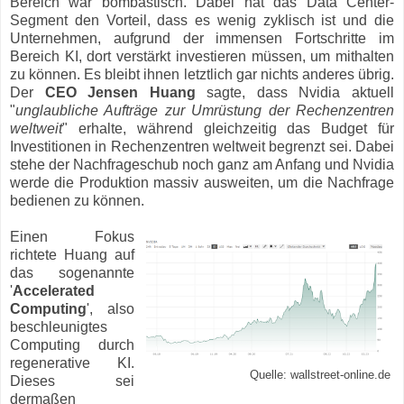
Bereich war bombastisch. Dabei hat das Data Center-
Segment den Vorteil, dass es wenig zyklisch ist und die
Unternehmen, aufgrund der immensen Fortschritte im
Bereich KI, dort verstärkt investieren müssen, um mithalten
zu können. Es bleibt ihnen letztlich gar nichts anderes übrig.
Der
CEO Jensen Huang
sagte, dass Nvidia aktuell
"
unglaubliche Aufträge zur Umrüstung der Rechenzentren
weltweit
" erhalte, während gleichzeitig das Budget für
Investitionen in Rechenzentren weltweit begrenzt sei. Dabei
stehe der Nachfrageschub noch ganz am Anfang und Nvidia
werde die Produktion massiv ausweiten, um die Nachfrage
bedienen zu können.
Einen Fokus
richtete Huang auf
das sogenannte
'
Accelerated
Computing
', also
beschleunigtes
Computing durch
regenerative KI.
Quelle: wallstreet-online.de
Dieses sei
dermaßen