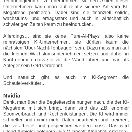
Technologieführer zu übernehmen. Mit den Aktien dieser
Unternehmen kann man auf relativ sichere Art vom KI-
Megatrend profitieren. Dabei sind sie finanziell solide,
wachstums- und ertragsstark und auch in wirtschaftlich
schwierigen Zeiten kaum zu beeindrucken.
Allerdings… sind sie keine 'Pure-AI-Plays', also keine
reinrassigen KI-Unternehmen, sie dürften kaum die
nächsten 'Über-Nacht-Tenbagger' sein. Dazu muss man auf
die kleinen Wachstumsunternehmen setzen und dabei in
Kauf nehmen, dass sie vor die Wand fahren und man als
Anleger sein Geld verbrennt.
Und natürlich gibt es auch im KI-Segment die
Schaufelverkäufer…
Nvidia
Denkt man über die Begleiterscheinungen nach, die der KI-
Megatrend mit sich bringt, dann sind das z.B. enormer
Stromverbrauch und Rechenleistungen. Die KI wird immer
schneller und immer mehr Daten bearbeiten und kreieren,
die verarbeitet und gespeichert werden muss. Das wird
Cloud-Anbieter befeuern (wie Microsoft, Alphabet, Amazon),