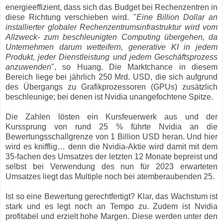
energieeffizient, dass sich das Budget bei Rechenzentren in
diese Richtung verschieben wird. "
Eine Billion Dollar an
installierter globaler Rechenzentrumsinfrastruktur wird vom
Allzweck- zum beschleunigten Computing übergehen, da
Unternehmen darum wetteifern, generative KI in jedem
Produkt, jeder Dienstleistung und jedem Geschäftsprozess
anzuwenden
", so Huang. Die Marktchance in diesem
Bereich liege bei jährlich 250 Mrd. USD, die sich aufgrund
des Übergangs zu Grafikprozessoren (GPUs) zusätzlich
beschleunige; bei denen ist Nvidia unangefochtene Spitze.
Die Zahlen lösten ein Kursfeuerwerk aus und der
Kurssprung von rund 25 % führte Nvidia an die
Bewertungsschallgrenze von 1 Billion USD heran. Und hier
wird es knifflig… denn die Nvidia-Aktie wird damit mit dem
35-fachen des Umsatzes der letzten 12 Monate bepreist und
selbst bei Verwendung des nun für 2023 erwarteten
Umsatzes liegt das Multiple noch bei atemberaubenden 25.
Ist so eine Bewertung gerechtfertigt? Klar, das Wachstum ist
stark und es legt noch an Tempo zu. Zudem ist Nvidia
profitabel und erzielt hohe Margen. Diese werden unter den