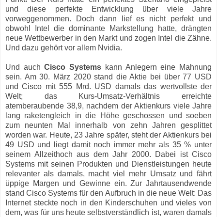
und diese perfekte Entwicklung über viele Jahre
vorweggenommen. Doch dann lief es nicht perfekt und
obwohl Intel die dominante Markstellung hatte, drängten
neue Wettbewerber in den Markt und zogen Intel die Zähne.
Und dazu gehört vor allem Nvidia.
Und auch
Cisco Systems
kann Anlegern eine Mahnung
sein. Am 30. März 2020 stand die Aktie bei über 77 USD
und Cisco mit 555 Mrd. USD damals das wertvollste der
Welt; das Kurs-Umsatz-Verhältnis erreichte
atemberaubende 38,9, nachdem der Aktienkurs viele Jahre
lang raketengleich in die Höhe geschossen und soeben
zum neunten Mal innerhalb von zehn Jahren gesplittet
worden war. Heute, 23 Jahre später, steht der Aktienkurs bei
49 USD und liegt damit noch immer mehr als 35 % unter
seinem Allzeithoch aus dem Jahr 2000. Dabei ist Cisco
Systems mit seinen Produkten und Dienstleistungen heute
relevanter als damals, macht viel mehr Umsatz und fährt
üppige Margen und Gewinne ein. Zur Jahrtausendwende
stand Cisco Systems für den Aufbruch in die neue Welt: Das
Internet steckte noch in den Kinderschuhen und vieles von
dem, was für uns heute selbstverständlich ist, waren damals