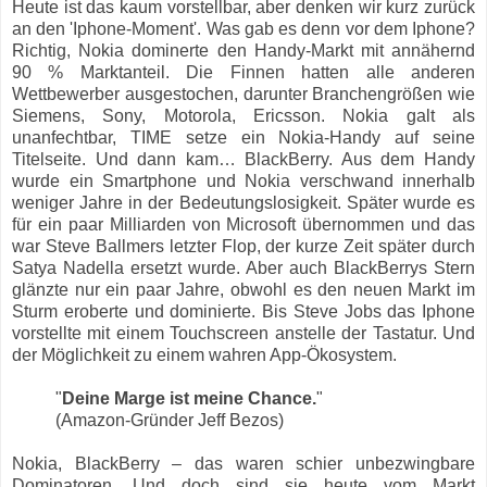
Heute ist das kaum vorstellbar, aber denken wir kurz zurück
an den 'Iphone-Moment'. Was gab es denn vor dem Iphone?
Richtig, Nokia dominerte den Handy-Markt mit annähernd
90 % Marktanteil. Die Finnen hatten alle anderen
Wettbewerber ausgestochen, darunter Branchengrößen wie
Siemens, Sony, Motorola, Ericsson. Nokia galt als
unanfechtbar, TIME setze ein Nokia-Handy auf seine
Titelseite. Und dann kam… BlackBerry. Aus dem Handy
wurde ein Smartphone und Nokia verschwand innerhalb
weniger Jahre in der Bedeutungslosigkeit. Später wurde es
für ein paar Milliarden von Microsoft übernommen und das
war Steve Ballmers letzter Flop, der kurze Zeit später durch
Satya Nadella ersetzt wurde. Aber auch BlackBerrys Stern
glänzte nur ein paar Jahre, obwohl es den neuen Markt im
Sturm eroberte und dominierte. Bis Steve Jobs das Iphone
vorstellte mit einem Touchscreen anstelle der Tastatur. Und
der Möglichkeit zu einem wahren App-Ökosystem.
"
Deine Marge ist meine Chance.
"
(Amazon-Gründer Jeff Bezos)
Nokia, BlackBerry – das waren schier unbezwingbare
Dominatoren. Und doch sind sie heute vom Markt