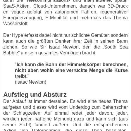
dann die Telekommunikations- und Internetwerte, später
SaaS-Aktien, Cloud-Unternehmen, danach war 3D-Druck
en vogue gefolgt von autonomen Fahren, regenerativer
Energieerzeugung, E-Mobilität und mehrmals das Thema
Wasserstoff.
Der Hype erfasst dabei nicht nur schlichte Gemüter, sondern
kann auch die größten Denker ihrer Zeit in seinen Bann
ziehen. So wie Sir Isaac Newton, den die „South Sea
Bubble“ um sein gesamtes Vermögen bracht.
"
Ich kann die Bahn der Himmelskörper berechnen,
nicht aber, wohin eine verrückte Menge die Kurse
treibt.
"
(Isaac Newton)
Aufstieg und Absturz
Der Ablauf ist immer derselbe. Es wird eine neues Thema
aufgetan und dieses wird vom Underdog zum Beherrscher
der Schlagzeilen. Auf einmal redet jeder davon, jeder,
wirklich jeder, hat eine Meinung dazu und kann sich (aus
seiner Sicht) fundiert äußern. Und die entsprechenden
Aktien von Unternehmen, die diese Thea bespielen,