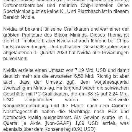
Datennetzbetreiber und natürlich Chip-Hersteller. Ohne
Spezialchips gibt es keine KI. Und Platzhirsch ist in diesem
Bereich Nvidia.
Nvidia ist bekannt für seine Grafikkarten und war einer der
größten Profiteure des Bitcoin-Minings. Dieses Thema ist
ziemlich implodiert, aber Nvidia ist auch führend bei Chips
für KI-Anwendungen. Und mit seinen Geschäftszahlen zum
abgelaufenen 1. Quartal 2023 hat Nvidia alle Erwartungen
pulverisiert!
Nvidia erzielte einen Umsatz von 7,19 Mrd. USD und damit
deutlich mehr als die erwarteten 6,52 Mrd. Richtig ist aber
auch, dass der Umsatz ggü. dem Vorjahresquartal
zweistellig im Minus lag. Hintergrund waren die schwachen
Geschäfte mit PC-Grafikkarten, die um 38 % auf 2,24 Mrd.
USD eingebrochen waren. Die weltweite
Konjunktureintrübung und die Flaute nach dem Corona-
Nachfrageschub haben die Nachfrage nach PCs und
Notebooks kräftig ausgebremst. Als Gewinn wurde im 1.
Quartal je Aktie (Non-GAAP) 1,09 USD erzielt, was
ebenfalls über dem Konsens lag (0,91 USD).