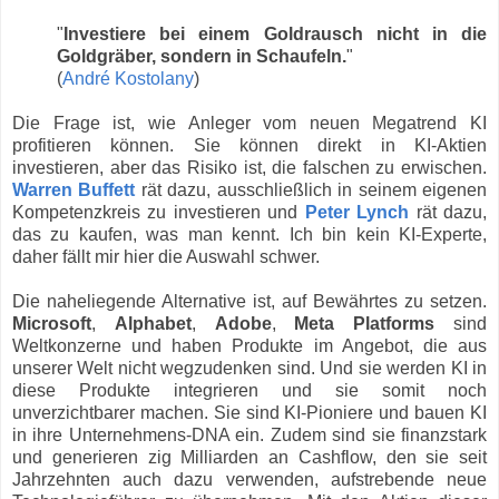
"
Investiere bei einem Goldrausch nicht in die
Goldgräber, sondern in Schaufeln.
"
(
André Kostolany
)
Die Frage ist, wie Anleger vom neuen Megatrend KI
profitieren können. Sie können direkt in KI-Aktien
investieren, aber das Risiko ist, die falschen zu erwischen.
Warren Buffett
rät dazu, ausschließlich in seinem eigenen
Kompetenzkreis zu investieren und
Peter Lynch
rät dazu,
das zu kaufen, was man kennt. Ich bin kein KI-Experte,
daher fällt mir hier die Auswahl schwer.
Die naheliegende Alternative ist, auf Bewährtes zu setzen.
Microsoft
,
Alphabet
,
Adobe
,
Meta Platforms
sind
Weltkonzerne und haben Produkte im Angebot, die aus
unserer Welt nicht wegzudenken sind. Und sie werden KI in
diese Produkte integrieren und sie somit noch
unverzichtbarer machen. Sie sind KI-Pioniere und bauen KI
in ihre Unternehmens-DNA ein. Zudem sind sie finanzstark
und generieren zig Milliarden an Cashflow, den sie seit
Jahrzehnten auch dazu verwenden, aufstrebende neue