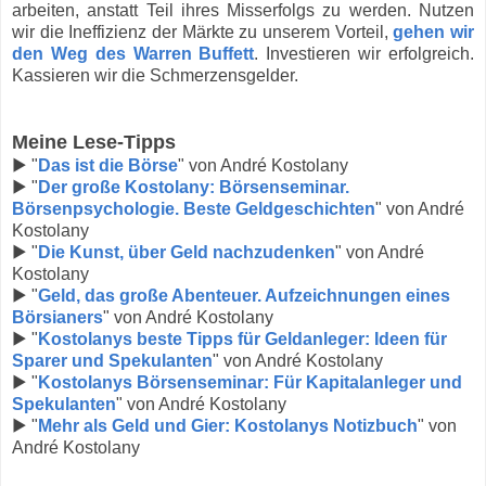
arbeiten, anstatt Teil ihres Misserfolgs zu werden. Nutzen
wir die Ineffizienz der Märkte zu unserem Vorteil,
gehen wir
den Weg des Warren Buffett
. Investieren wir erfolgreich.
Kassieren wir die Schmerzensgelder.
Meine Lese-Tipps
▶ "
Das ist die Börse
" von André Kostolany
▶ "
Der große Kostolany: Börsenseminar.
Börsenpsychologie. Beste Geldgeschichten
" von André
Kostolany
▶ "
Die Kunst, über Geld nachzudenken
" von André
Kostolany
▶ "
Geld, das große Abenteuer. Aufzeichnungen eines
Börsianers
" von André Kostolany
▶ "
Kostolanys beste Tipps für Geldanleger: Ideen für
Sparer und Spekulanten
" von André Kostolany
▶ "
Kostolanys Börsenseminar: Für Kapitalanleger und
Spekulanten
" von André Kostolany
▶ "
Mehr als Geld und Gier: Kostolanys Notizbuch
" von
André Kostolany