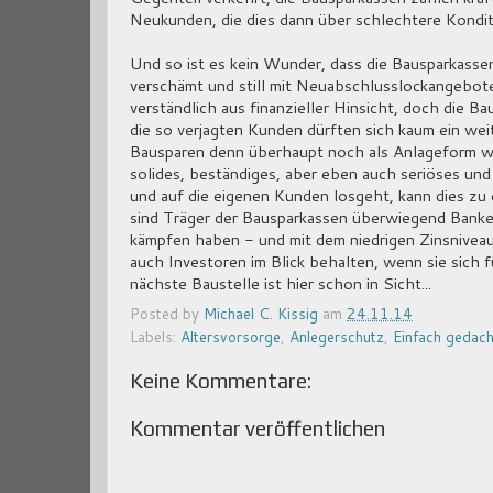
Neukunden, die dies dann über schlechtere Kondi
Und so ist es kein Wunder, dass die Bausparkasse
verschämt und still mit Neuabschlusslockangebot
verständlich aus finanzieller Hinsicht, doch die B
die so verjagten Kunden dürften sich kaum ein wei
Bausparen denn überhaupt noch als Anlageform wä
solides, beständiges, aber eben auch seriöses un
und auf die eigenen Kunden losgeht, kann dies zu
sind Träger der Bausparkassen überwiegend Banke
kämpfen haben - und mit dem niedrigen Zinsniveau.
auch Investoren im Blick behalten, wenn sie sich 
nächste Baustelle ist hier schon in Sicht...
Posted by
Michael C. Kissig
am
24.11.14
Labels:
Altersvorsorge
,
Anlegerschutz
,
Einfach gedach
Keine Kommentare:
Kommentar veröffentlichen