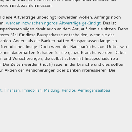
tionen mitbezahlen müssen.
n diese Altverträge unbedingt loswerden wollen. Anfangs noch
en,
werden inzwischen rigoros Altverträge gekündigt
. Das ist
ausparkassen sägen damit auch an dem Ast, auf dem sie sitzen. Denn
teres Mal für diese Bausparkasse entscheiden, wenn sie das
hlen. Anders als die Banken hatten Bausparkassen lange ein
d freundliches Image. Doch wenn der Bausparfuchs zum Untier wird
 einem dauerhaften Schaden für die ganze Branche werden. Dabei
n und Versicherungen, die selbst schon mit Imageschäden zu
 Die Zeiten werden (noch) rauer in der Branche und dies sollten
für Aktien der Versicherungen oder Banken interessieren. Die
t
,
Finanzen
,
Immobilien
,
Meldung
,
Rendite
,
Vermögensaufbau