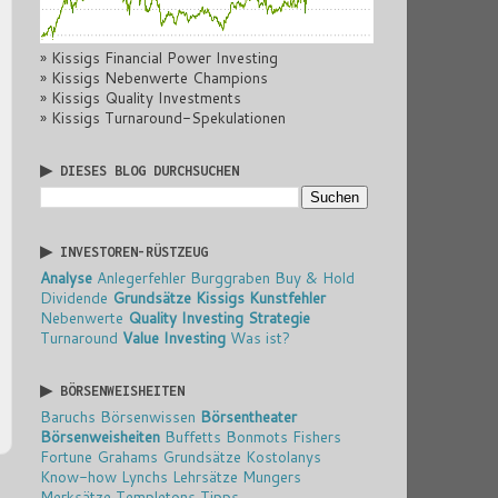
» Kissigs Financial Power Investing
» Kissigs Nebenwerte Champions
» Kissigs Quality Investments
» Kissigs Turnaround-Spekulationen
▶ DIESES BLOG DURCHSUCHEN
▶ INVESTOREN-RÜSTZEUG
Analyse
Anlegerfehler
Burggraben
Buy & Hold
Dividende
Grundsätze
Kissigs Kunstfehler
Nebenwerte
Quality Investing
Strategie
Turnaround
Value Investing
Was ist?
▶ BÖRSENWEISHEITEN
Baruchs Börsenwissen
Börsentheater
Börsenweisheiten
Buffetts Bonmots
Fishers
Fortune
Grahams Grundsätze
Kostolanys
Know-how
Lynchs Lehrsätze
Mungers
Merksätze
Templetons Tipps