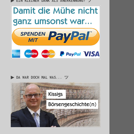
▶ EIN KLEINER DANK ALS ANERKENNUNG? ツ
▶ DA WAR DOCH MAL WAS... ツ