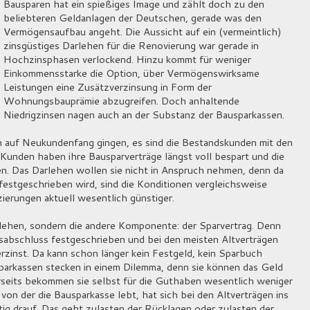
Bausparen hat ein spießiges Image und zählt doch zu den
beliebteren Geldanlagen der Deutschen, gerade was den
Vermögensaufbau angeht. Die Aussicht auf ein (vermeintlich)
zinsgüstiges Darlehen für die Renovierung war gerade in
Hochzinsphasen verlockend. Hinzu kommt für weniger
Einkommensstarke die Option, über Vermögenswirksame
Leistungen eine Zusätzverzinsung in Form der
Wohnungsbauprämie abzugreifen. Doch anhaltende
Niedrigzinsen nagen auch an der Substanz der Bausparkassen.
en auf Neukundenfang gingen, es sind die Bestandskunden mit den
 Kunden haben ihre Bausparverträge längst voll bespart und die
en. Das Darlehen wollen sie nicht in Anspruch nehmen, denn da
festgeschrieben wird, sind die Konditionen vergleichsweise
zierungen aktuell wesentlich günstiger.
arlehen, sondern die andere Komponente: der Sparvertrag. Denn
abschluss festgeschrieben und bei den meisten Altverträgen
zinst. Da kann schon länger kein Festgeld, kein Sparbuch
parkassen stecken in einem Dilemma, denn sie können das Geld
rseits bekommen sie selbst für die Guthaben wesentlich weniger
 von der die Bausparkasse lebt, hat sich bei den Altverträgen ins
tig drauf. Das geht zulasten der Rücklagen oder zulasten der