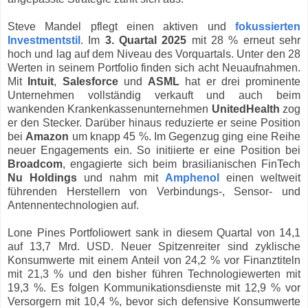
Steve Mandel pflegt einen aktiven und
fokussierten
Investmentstil
. Im
3. Quartal 2025
mit 28 % erneut sehr
hoch und lag auf dem Niveau des Vorquartals. Unter den 28
Werten in seinem Portfolio finden sich acht Neuaufnahmen.
Mit
Intuit
,
Salesforce
und
ASML
hat er drei prominente
Unternehmen vollständig verkauft und auch beim
wankenden Krankenkassenunternehmen
UnitedHealth
zog
er den Stecker. Darüber hinaus reduzierte er seine Position
bei
Amazon
um knapp 45 %. Im Gegenzug ging eine Reihe
neuer Engagements ein. So initiierte er eine Position bei
Broadcom
, engagierte sich beim brasilianischen FinTech
Nu Holdings
und nahm mit
Amphenol
einen weltweit
führenden Herstellern von Verbindungs-, Sensor- und
Antennentechnologien auf.
Lone Pines Portfoliowert sank in diesem Quartal von 14,1
auf 13,7 Mrd. USD. Neuer Spitzenreiter sind zyklische
Konsumwerte mit einem Anteil von 24,2 % vor Finanztiteln
mit 21,3 % und den bisher führen Technologiewerten mit
19,3 %. Es folgen Kommunikationsdienste mit 12,9 % vor
Versorgern mit 10,4 %, bevor sich defensive Konsumwerte