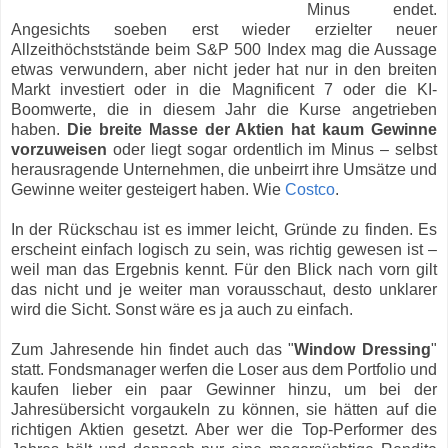
Minus endet.
Angesichts soeben erst wieder erzielter neuer
Allzeithöchststände beim S&P 500 Index mag die Aussage
etwas verwundern, aber nicht jeder hat nur in den breiten
Markt investiert oder in die Magnificent 7 oder die KI-
Boomwerte, die in diesem Jahr die Kurse angetrieben
haben.
Die breite Masse der Aktien hat kaum Gewinne
vorzuweisen
oder liegt sogar ordentlich im Minus – selbst
herausragende Unternehmen, die unbeirrt ihre Umsätze und
Gewinne weiter gesteigert haben. Wie
Costco
.
In der Rückschau ist es immer leicht, Gründe zu finden. Es
erscheint einfach logisch zu sein, was richtig gewesen ist –
weil man das Ergebnis kennt. Für den Blick nach vorn gilt
das nicht und je weiter man vorausschaut, desto unklarer
wird die Sicht. Sonst wäre es ja auch zu einfach.
Zum Jahresende hin findet auch das "
Window Dressing
"
statt. Fondsmanager werfen die Loser aus dem Portfolio und
kaufen lieber ein paar Gewinner hinzu, um bei der
Jahresübersicht vorgaukeln zu können, sie hätten auf die
richtigen Aktien gesetzt. Aber wer die Top-Performer des