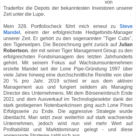
von
Traderfox die Depots der bekanntesten Investoren unserer
Zeit unter die Lupe.
Mein 328. Portfoliocheck führt mich erneut zu
Steve
Mandel
, einem der erfolgreichste Hedgefonds-Manager
unserer Zeit. Er gehört zu den sogenannten "Tiger Cubs",
den Tigerwelpen. Die Bezeichnung geht zurück auf
Julian
Robertson
, der mit seiner Tiger Management Group zu den
erfolgreichsten Fondsmanagern des letzten Jahrhunderts
gehört. Mit seinem Fokus auf Wachstumsunternehmen
erzielte Mandel seit der Lone Pipe-Gründung 1997 über
viele Jahre hinweg eine durchschnittliche Rendite von über
20 % pro Jahr. 2019 schied er aus dem aktiven
Management aus und fungiert seitdem als Managing
Director des Unternehmens. Mit dem Börseneinbruch Ende
2021 und dem Ausverkauf im Technologiesektor dank der
stark gestiegenen Notenbankzinsen ging auch Lone Pines
Erfolgsserie zu Ende. Die aggressive Strategie wurde
überdacht. Man setzt zwar weiterhin auf stark wachsende
Unternehmen, jedoch wird nun viel mehr Wert auf
Profitabilität und Marktdominanz gelegt - und diese
angepasste Strategie zahlt sich aus.