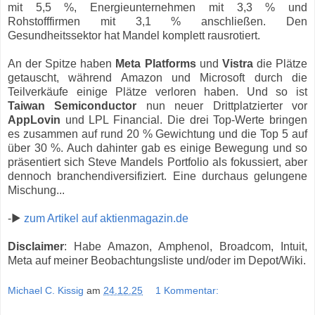
mit 5,5 %, Energieunternehmen mit 3,3 % und
Rohstofffirmen mit 3,1 % anschließen. Den
Gesundheitssektor hat Mandel komplett rausrotiert.
An der Spitze haben
Meta Platforms
und
Vistra
die Plätze
getauscht, während Amazon und Microsoft durch die
Teilverkäufe einige Plätze verloren haben. Und so ist
Taiwan Semiconductor
nun neuer Drittplatzierter vor
AppLovin
und LPL Financial. Die drei Top-Werte bringen
es zusammen auf rund 20 % Gewichtung und die Top 5 auf
über 30 %. Auch dahinter gab es einige Bewegung und so
präsentiert sich Steve Mandels Portfolio als fokussiert, aber
dennoch branchendiversifiziert. Eine durchaus gelungene
Mischung...
-▶
zum Artikel auf aktienmagazin.de
Disclaimer
: Habe Amazon, Amphenol, Broadcom, Intuit,
Meta auf meiner Beobachtungsliste und/oder im Depot/Wiki.
Michael C. Kissig
am
24.12.25
1 Kommentar: