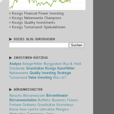
» Kissigs Financial Power Investing
» Kissigs Nebenwerte Champions
» Kissigs Quality Investments
» Kissigs Turnaround-Spekulationen
▶ DIESES BLOG DURCHSUCHEN
▶ INVESTOREN-RÜSTZEUG
Analyse
Anlegerfehler
Burggraben
Buy & Hold
Dividende
Grundsätze
Kissigs Kunstfehler
Nebenwerte
Quality Investing
Strategie
Turnaround
Value Investing
Was ist?
▶ BÖRSENWEISHEITEN
Baruchs Börsenwissen
Börsentheater
Börsenweisheiten
Buffetts Bonmots
Fishers
Fortune
Grahams Grundsätze
Kostolanys
Know-how
Lynchs Lehrsätze
Mungers
Merksätze
Templetons Tipps