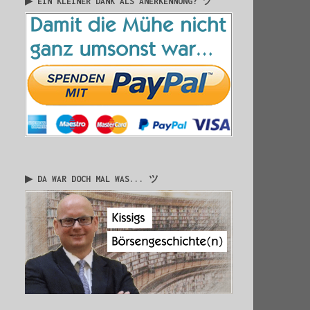
▶ EIN KLEINER DANK ALS ANERKENNUNG? ツ
▶ DA WAR DOCH MAL WAS... ツ