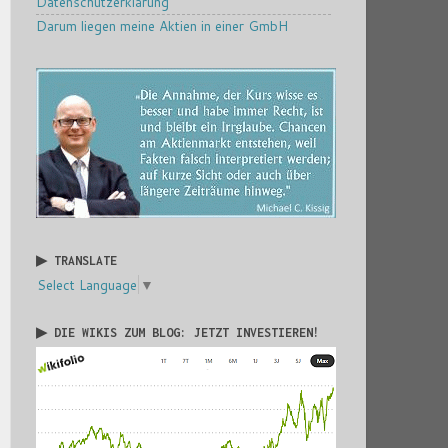
Datenschutzerklärung
Darum liegen meine Aktien in einer GmbH
▶ TRANSLATE
Select Language
▼
▶ DIE WIKIS ZUM BLOG: JETZT INVESTIEREN!