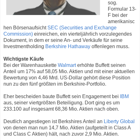
sog.
Formular 13-
F bei der
amerikanisc
hen Börsenaufsicht
SEC (Securities and Exchange
Commission)
einreichen, ein vierteljährlich vorzulegendes
Dokument, in dem er seine An- und Verkäufe für seine
Investmentholding
Berkshire Hathaway
offenlegen muss.
Wichtigste Käufe
Bei der Warenhauskette
Walmart
erhöhte Buffett seinen
Anteil um 17% auf 58,05 Mio. Aktien und mit einer aktuellen
Bewertung von 4,46 Mrd. US-Dollar gehört diese Position
nun zu den fünf größten im Berkshire-Portfolio.
Eher bescheiden baute Buffett sein Engagement bei
IBM
aus, seiner viertgrößten Beteiligung. Dort ging es um
233.100 auf insgesamt 68,36 Mio. Aktien nach oben.
Deutlich angestiegen ist Berkshires Anteil an
Liberty Global
von denen man nun 14,7 Mio. Aktien (aufgeteilt in Class A
und Class C Aktien) hält, nach zuvor 2,9 Mio. Aktien.