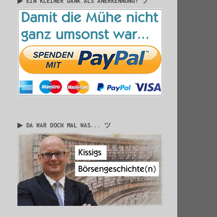
▶ EIN KLEINER DANK ALS ANERKENNUNG? ツ
▶ DA WAR DOCH MAL WAS... ツ