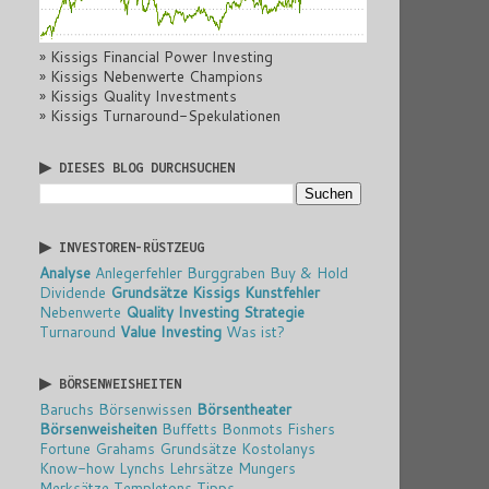
» Kissigs Financial Power Investing
» Kissigs Nebenwerte Champions
» Kissigs Quality Investments
» Kissigs Turnaround-Spekulationen
▶ DIESES BLOG DURCHSUCHEN
▶ INVESTOREN-RÜSTZEUG
Analyse
Anlegerfehler
Burggraben
Buy & Hold
Dividende
Grundsätze
Kissigs Kunstfehler
Nebenwerte
Quality Investing
Strategie
Turnaround
Value Investing
Was ist?
▶ BÖRSENWEISHEITEN
Baruchs Börsenwissen
Börsentheater
Börsenweisheiten
Buffetts Bonmots
Fishers
Fortune
Grahams Grundsätze
Kostolanys
Know-how
Lynchs Lehrsätze
Mungers
Merksätze
Templetons Tipps