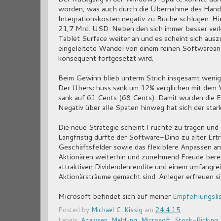
worden, was auch durch die Übernahme des Handy
Integrationskosten negativ zu Buche schlugen. Hi
21,7 Mrd. USD. Neben den sich immer besser ver
Tablet Surface weiter an und es scheint sich aus
eingeleitete Wandel von einem reinen Softwareanb
konsequent fortgesetzt wird.
Beim Gewinn blieb unterm Strich insgesamt weniger
Der Überschuss sank um 12% verglichen mit dem V
sank auf 61 Cents (68 Cents). Damit wurden die E
Negativ über alle Spaten hinweg hat sich der stark
Die neue Strategie scheint Früchte zu tragen und 
Langfristig dürfte der Software-Dino zu alter Ert
Geschäftsfelder sowie das flexiblere Anpassen 
Aktionären weiterhin und zunehmend Freude berei
attraktiven Dividendenrendite und einem umfangr
Aktionärsträume gemacht sind. Anleger erfreuen si
Microsoft befindet sich auf meiner
Empfehlungsli
Posted by
Michael C. Kissig
am
24.4.15
Labels:
Analysen
,
Meldung
,
Microsoft
,
Stock-Picking