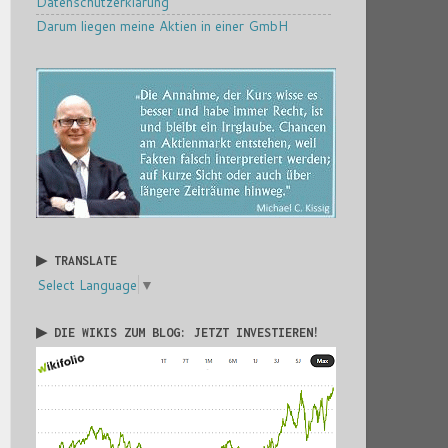
Datenschutzerklärung
Darum liegen meine Aktien in einer GmbH
▶ TRANSLATE
Select Language
▼
▶ DIE WIKIS ZUM BLOG: JETZT INVESTIEREN!