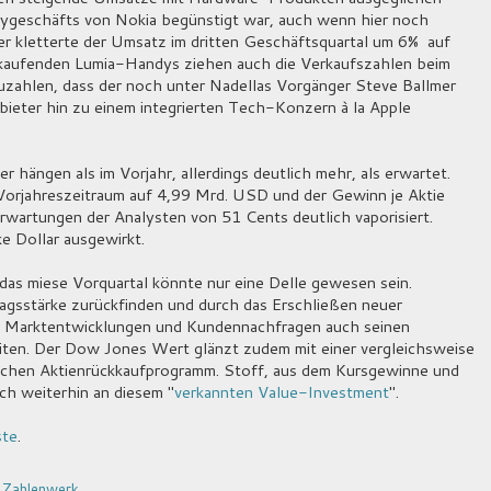
geschäfts von Nokia begünstigt war, auch wenn hier noch
er kletterte der Umsatz im dritten Geschäftsquartal um 6% auf
kaufenden Lumia-Handys ziehen auch die Verkaufszahlen beim
zuzahlen, dass der noch unter Nadellas Vorgänger Steve Ballmer
ieter hin zu einem integrierten Tech-Konzern à la Apple
 hängen als im Vorjahr, allerdings deutlich mehr, als erwartet.
orjahreszeitraum auf 4,99 Mrd. USD und der Gewinn je Aktie
rwartungen der Analysten von 51 Cents deutlich vaporisiert.
e Dollar ausgewirkt.
das miese Vorquartal könnte nur eine Delle gewesen sein.
ragsstärke zurückfinden und durch das Erschließen neuer
an Marktentwicklungen und Kundennachfragen auch seinen
ten. Der Dow Jones Wert glänzt zudem mit einer vergleichsweise
eichen Aktienrückkaufprogramm. Stoff, aus dem Kursgewinne und
ch weiterhin an diesem "
verkannten Value-Investment
".
ste
.
,
Zahlenwerk