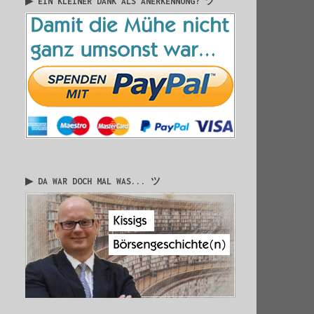
▶ EIN KLEINER DANK ALS ANERKENNUNG? ツ
▶ DA WAR DOCH MAL WAS... ツ