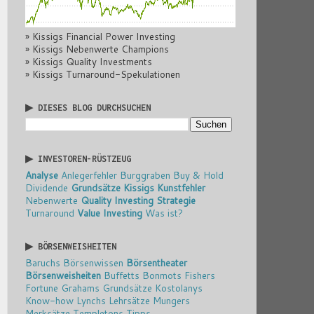
» Kissigs Financial Power Investing
» Kissigs Nebenwerte Champions
» Kissigs Quality Investments
» Kissigs Turnaround-Spekulationen
▶ DIESES BLOG DURCHSUCHEN
▶ INVESTOREN-RÜSTZEUG
Analyse
Anlegerfehler
Burggraben
Buy & Hold
Dividende
Grundsätze
Kissigs Kunstfehler
Nebenwerte
Quality Investing
Strategie
Turnaround
Value Investing
Was ist?
▶ BÖRSENWEISHEITEN
Baruchs Börsenwissen
Börsentheater
Börsenweisheiten
Buffetts Bonmots
Fishers
Fortune
Grahams Grundsätze
Kostolanys
Know-how
Lynchs Lehrsätze
Mungers
Merksätze
Templetons Tipps