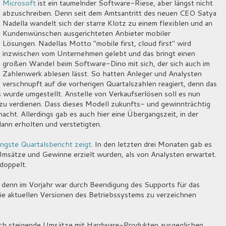
Microsoft
ist ein taumelnder Software-Riese, aber längst nicht
abzuschreiben. Denn seit dem Amtsantritt des neuen CEO Satya
Nadella wandelt sich der starre Klotz zu einem flexiblen und an
Kundenwünschen ausgerichteten Anbieter mobiler
Lösungen. Nadellas Motto "mobile first, cloud first" wird
inzwischen vom Unternehmen gelebt und das bringt einen
großen Wandel beim Software-Dino mit sich, der sich auch im
Zahlenwerk ablesen lässt. So hatten Anleger und Analysten
verschnupft auf die vorherigen Quartalszahlen reagiert, denn das
wurde umgestellt. Anstelle von Verkaufserlösen soll es nun
u verdienen. Dass dieses Modell zukunfts- und gewinnträchtig
cht. Allerdings gab es auch hier eine Übergangszeit, in der
ann erholten und verstetigten.
üngste Quartalsbericht zeigt
. In den letzten drei Monaten gab es
msätze und Gewinne erzielt wurden, als von Analysten erwartet.
doppelt.
denn im Vorjahr war durch Beendigung des Supports für das
ie aktuellen Versionen des Betriebssystems zu verzeichnen
ch steigende Umsätze mit Hardware-Produkten ausgeglichen