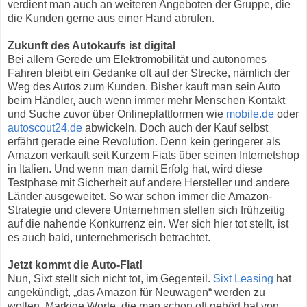
verdient man auch an weiteren Angeboten der Gruppe, die
die Kunden gerne aus einer Hand abrufen.
Zukunft des Autokaufs ist digital
Bei allem Gerede um Elektromobilität und autonomes
Fahren bleibt ein Gedanke oft auf der Strecke, nämlich der
Weg des Autos zum Kunden. Bisher kauft man sein Auto
beim Händler, auch wenn immer mehr Menschen Kontakt
und Suche zuvor über Onlineplattformen wie
mobile.de
oder
autoscout24.de
abwickeln. Doch auch der Kauf selbst
erfährt gerade eine Revolution. Denn kein geringerer als
Amazon verkauft seit Kurzem Fiats über seinen Internetshop
in Italien. Und wenn man damit Erfolg hat, wird diese
Testphase mit Sicherheit auf andere Hersteller und andere
Länder ausgeweitet. So war schon immer die Amazon-
Strategie und clevere Unternehmen stellen sich frühzeitig
auf die nahende Konkurrenz ein. Wer sich hier tot stellt, ist
es auch bald, unternehmerisch betrachtet.
Jetzt kommt die Auto-Flat!
Nun, Sixt stellt sich nicht tot, im Gegenteil.
Sixt Leasing
hat
angekündigt, „das Amazon für Neuwagen“ werden zu
wollen. Markige Worte, die man schon oft gehört hat von