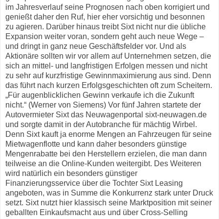
im Jahresverlauf seine Prognosen nach oben korrigiert und
genießt daher den Ruf, hier eher vorsichtig und besonnen
zu agieren. Darüber hinaus treibt Sixt nicht nur die übliche
Expansion weiter voran, sondern geht auch neue Wege –
und dringt in ganz neue Geschäftsfelder vor. Und als
Aktionäre sollten wir vor allem auf Unternehmen setzen, die
sich an mittel- und langfristigen Erfolgen messen und nicht
zu sehr auf kurzfristige Gewinnmaximierung aus sind. Denn
das führt nach kurzen Erfolgsgeschichten oft zum Scheitern.
„Für augenblicklichen Gewinn verkaufe ich die Zukunft
nicht.“ (Werner von Siemens) Vor fünf Jahren startete der
Autovermieter Sixt das Neuwagenportal sixt-neuwagen.de
und sorgte damit in der Autobranche für mächtig Wirbel.
Denn Sixt kauft ja enorme Mengen an Fahrzeugen für seine
Mietwagenflotte und kann daher besonders günstige
Mengenrabatte bei den Herstellern erzielen, die man dann
teilweise an die Online-Kunden weitergibt. Des Weiteren
wird natürlich ein besonders günstiger
Finanzierungsservice über die Tochter Sixt Leasing
angeboten, was in Summe die Konkurrenz stark unter Druck
setzt. Sixt nutzt hier klassisch seine Marktposition mit seiner
geballten Einkaufsmacht aus und über Cross-Selling