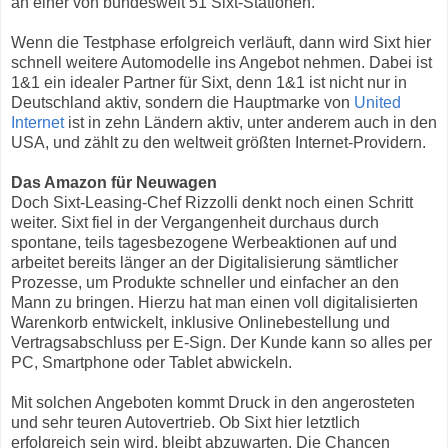
an einer von bundesweit 51 Sixt-Stationen.
Wenn die Testphase erfolgreich verläuft, dann wird Sixt hier
schnell weitere Automodelle ins Angebot nehmen. Dabei ist
1&1 ein idealer Partner für Sixt, denn 1&1 ist nicht nur in
Deutschland aktiv, sondern die Hauptmarke von
United
Internet
ist in zehn Ländern aktiv, unter anderem auch in den
USA, und zählt zu den weltweit größten Internet-Providern.
Das Amazon für Neuwagen
Doch Sixt-Leasing-Chef Rizzolli denkt noch einen Schritt
weiter. Sixt fiel in der Vergangenheit durchaus durch
spontane, teils tagesbezogene Werbeaktionen auf und
arbeitet bereits länger an der Digitalisierung sämtlicher
Prozesse, um Produkte schneller und einfacher an den
Mann zu bringen. Hierzu hat man einen voll digitalisierten
Warenkorb entwickelt, inklusive Onlinebestellung und
Vertragsabschluss per E-Sign. Der Kunde kann so alles per
PC, Smartphone oder Tablet abwickeln.
Mit solchen Angeboten kommt Druck in den angerosteten
und sehr teuren Autovertrieb. Ob Sixt hier letztlich
erfolgreich sein wird, bleibt abzuwarten. Die Chancen