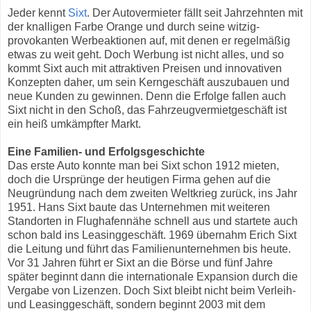
Jeder kennt
Sixt
. Der Autovermieter fällt seit Jahrzehnten mit
der knalligen Farbe Orange und durch seine witzig-
provokanten Werbeaktionen auf, mit denen er regelmäßig
etwas zu weit geht. Doch Werbung ist nicht alles, und so
kommt Sixt auch mit attraktiven Preisen und innovativen
Konzepten daher, um sein Kerngeschäft auszubauen und
neue Kunden zu gewinnen. Denn die Erfolge fallen auch
Sixt nicht in den Schoß, das Fahrzeugvermietgeschäft ist
ein heiß umkämpfter Markt.
Eine Familien- und Erfolgsgeschichte
Das erste Auto konnte man bei Sixt schon 1912 mieten,
doch die Ursprünge der heutigen Firma gehen auf die
Neugründung nach dem zweiten Weltkrieg zurück, ins Jahr
1951. Hans Sixt baute das Unternehmen mit weiteren
Standorten in Flughafennähe schnell aus und startete auch
schon bald ins Leasinggeschäft. 1969 übernahm Erich Sixt
die Leitung und führt das Familienunternehmen bis heute.
Vor 31 Jahren führt er Sixt an die Börse und fünf Jahre
später beginnt dann die internationale Expansion durch die
Vergabe von Lizenzen. Doch Sixt bleibt nicht beim Verleih-
und Leasinggeschäft, sondern beginnt 2003 mit dem