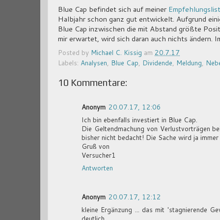
Blue Cap befindet sich auf meiner
Empfehlungslis
Halbjahr schon ganz gut entwickelt. Aufgrund eini
Blue Cap inzwischen die mit Abstand größte Posit
mir erwartet, wird sich daran auch nichts ändern. I
Posted by
Michael C. Kissig
am
20.7.17
Labels:
Analysen
,
Blue Cap
,
Dividende
,
Meldung
,
Neb
10 Kommentare:
Anonym
20.07.17, 12:06
Ich bin ebenfalls investiert in Blue Cap.
Die Geltendmachung von Verlustvorträgen bei
bisher nicht bedacht! Die Sache wird ja immer 
Gruß von
Versucher1
Antworten
Anonym
20.07.17, 12:12
kleine Ergänzung ... das mit 'stagnierende Gew
deutlich ...