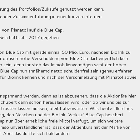
ierung des Portfolios/Zukäufe genutzt werden kann,
ehender Zusammenführung in einer konzerninternen
von Planatol auf die Blue Cap,
 Geschäftsjahr 2017 gegeben.
n Blue Cap mit gerade einmal 50 Mio. Euro, nachdem Biolink zu
r optisch hohe Verschuldung von Blue Cap darf eigentlich kein
 sein, denn ihr steh das Immobilienvermögen samt der hohen
 Blue Cap nun annähernd netto schuldenfrei sein (genau erfahren
s für Biolink kennen und nach der Verschmelzung mit Planatol sowie
 spannend werden, denn es ist abzusehen, dass die Aktionäre hier
chubert dann schon herauslassen wird, oder ob wir uns bis zur
trösten lassen müssen, bleibt abzuwarten. Was heute allerdings
ung, den Neschen und der Biolink-Verkauf Blue Cap beschert
ap nun über erhebliche freie Mittel verfügt, um sich weitere
so unverständlicher ist, dass der Aktienkurs mit der Marke von
 Aber das dürfte sich bald ändern...