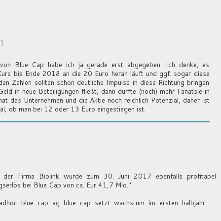
21
von Blue Cap habe ich ja gerade erst abgegeben. Ich denke, es
Kurs bis Ende 2018 an die 20 Euro heran läuft und ggf. sogar diese
den Zahlen sollten schon deutliche Impulse in diese Richtung bringen
ld in neue Beteiligungen fließt, dann dürfte (noch) mehr Fanatsie in
t das Unternehmen und die Aktie noch reichlich Potenzial, daher ist
al, ob man bei 12 oder 13 Euro eingestiegen ist.
 der Firma Biolink wurde zum 30. Juni 2017 ebenfalls profitabel
serlös bei Blue Cap von ca. Eur 41,7 Mio."
ta-adhoc-blue-cap-ag-blue-cap-setzt-wachstum-im-ersten-halbjahr-