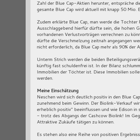
Zahl der Blue Cap-Aktien herunter, entspräche die
gesamte Blue Cap wird aktuell mit knapp 50 Mio. 
Zudem erklärte Blue Cap, man werde die Tochter 
Ausschlaggebend hierfür dürfte sein, die hohen G
vorhandenen Verlustvorträgen verrechnen zu könn
dürfte die Verschmelzung zeitnah angegangen wer
nicht erforderlich, da Blue Cap mehr als 90% der An
Unterm Strich werden die beiden Beteiligungsver
künftig fast schuldenfrei ist. In der Bilanz schlu
Immobilien der Töchter ist. Diese Immobilien soll
werden.
Meine Einschätzung
Neschen wird sich deutlich positiv in den Blue C
zunehmend beim Gewinn. Der Biolink-Verkauf wir
erheblich positiv" beeinflussen und wie Edison in
- trotz des Abgangs der Cashcow Biolink! Im Geg
Attraktive Zukäufe tätigen zu können.
Es stehen also eine Reihe von positiven Ergebnis