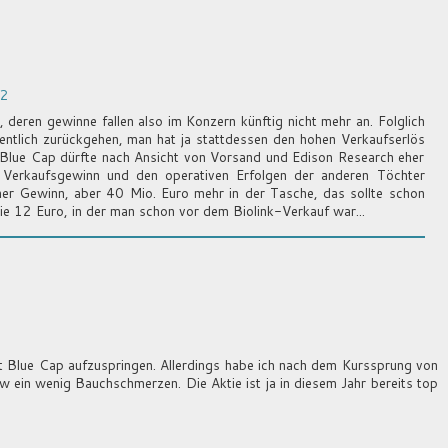
22
deren gewinne fallen also im Konzern künftig nicht mehr an. Folglich
ntlich zurückgehen, man hat ja stattdessen den hohen Verkaufserlös
n Blue Cap dürfte nach Ansicht von Vorsand und Edison Research eher
 Verkaufsgewinn und den operativen Erfolgen der anderen Töchter
icher Gewinn, aber 40 Mio. Euro mehr in der Tasche, das sollte schon
die 12 Euro, in der man schon vor dem Biolink-Verkauf war...
it Blue Cap aufzuspringen. Allerdings habe ich nach dem Kurssprung von
 ein wenig Bauchschmerzen. Die Aktie ist ja in diesem Jahr bereits top