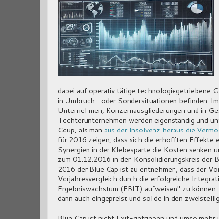
dabei auf operativ tätige technologiegetriebene 
in Umbruch- oder Sondersituationen befinden. Im K
Unternehmen, Konzernausgliederungen und in Ges
Tochterunternehmen werden eigenständig und unte
Coup, als man
aus der Insolvenz heraus die Ver
für 2016 zeigen, dass sich die erhofften Effekte 
Synergien in der Klebesparte die Kosten senken u
zum 01.12.2016 in den Konsolidierungskreis der
2016 der Blue Cap ist zu entnehmen, dass der Vo
Vorjahresvergleich durch die erfolgreiche Integr
Ergebniswachstum (EBIT) aufweisen" zu können. D
dann auch eingepreist und solide in den zweistelli
Blue Cap ist nicht Exit-getrieben und umso mehr