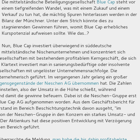
Die mittelständische Beteiligungsgesellschaft
Blue Cap
steht vor
einem tiefgreifenden Wandel, was mit einem Zukauf und einem
Verkauf zu tun hat, die mächtig Spuren hinterlassen werden in der
Bilanz der Münchner. Unter dem Strich könnte dies zu
stagnierenden Gewinnen führen, womit Blue Cap erhebliches
Kurspotenzial aufweisen sollte. Wie das...?
Nun, Blue Cap investiert überwiegend in süddeutsche
mittelständische Nischenunternehmen und konzentriert sich
Gesellschaften mit bestehendem profitablem Kerngeschäft, die sich
lartext investiert man in sanierungsbedürftige oder insolvente
ellschaften mit ungelöster Unternehmensnachfolge. Die
rnehmerisch geführt. Im vergangenen Jahr gelang ein großer
mögensgegenstände der Neschen AG übernommen
hat. Die Zahlen
einstellen, also der Umsatz in die Höhe schießt, während
nd damit die gewinne befeuern. Dabei ist die Neschen-Gruppe erst
 Blue Cap AG aufgenommen worden. Aus dem Geschäftsbericht für
rstand im Bereich Beschichtungstechnik davon ausgeht, "im
ation der Neschen-Gruppe in den Konzern ein starkes Umsatz- und
er Aktienkurs hat diese positiven Entwicklung mit Verzögerung
gen Bereich geführt.
 überraschte die Meldung,
man habe die bis dahin profitabelste