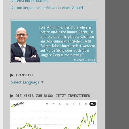
Datenschutzerklärung
Darum liegen meine Aktien in einer GmbH
▶ TRANSLATE
Select Language
▼
▶ DIE WIKIS ZUM BLOG: JETZT INVESTIEREN!