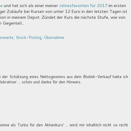
te
und hat sich als einer meiner
Jahresfavoriten für 2017
im ersten
ger Zukäufe bei Kursen von unter 12 Euro in den letzten Tagen ist
ion in meinem Depot. Zündet der Kurs die nächste Stufe, wie von
m Gegenteil...
enwerte
,
Stock-Picking
,
Übernahme
 der Schätzung eines Nettogewinns aus dem Biolink-Verkauf hatte ich
lukrativer ... schön und danke für den Hinweis.
inne als Turbo für den Aktienkurs' ... wird mir inhaltlich nicht so recht