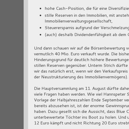
hohe Cash-Position, die für eine Diversifiz
stille Reserven in den Immobilien, mit anst
Immobilienverwaltungsgesellschaft,
Steuerersparnis aufgrund der Verschmelzung 
(auch) deshalb Dividendenfähigkeit ab dem
Und dann schauen wir auf die Börsenbewertung vo
vermutlich 40 Mio. Euro verkauft wurde. Die bishe
Hinderungsgrund für deutlich höhere Bewertungen
stillen Reserven gegenüber. Unterm Strich dürfte
wir das natürlich erst, wenn wir den Verkaufsprei
der Neustrukturierung des Immobilienvermögens).
Die Hauptversammlung am 11. August dürfte daher
viele Fragen haben werden. Wie viel Hannspeter S
Vorlage der Halbjahreszahlen Ende September ver
bereits abzusehen ist, ist der enorme Gewinnspr
haben. Dazu gesellt sich die Aussicht, dass Blue C
unterbewertete Töchter ins Boot zu holen. Und um
12 Euro kämpft und nicht Richtung 20 Euro strebt.