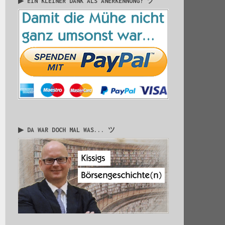
▶ EIN KLEINER DANK ALS ANERKENNUNG? ツ
▶ DA WAR DOCH MAL WAS... ツ