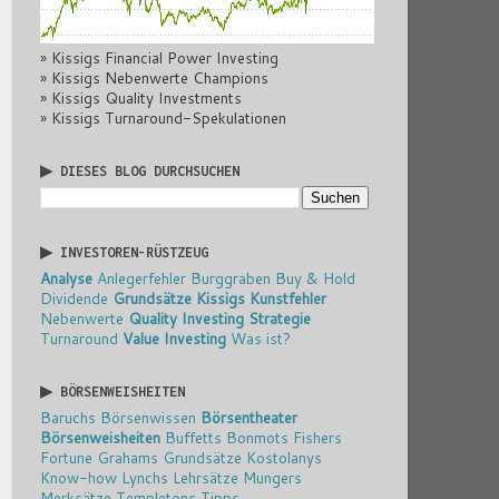
» Kissigs Financial Power Investing
» Kissigs Nebenwerte Champions
» Kissigs Quality Investments
» Kissigs Turnaround-Spekulationen
▶ DIESES BLOG DURCHSUCHEN
▶ INVESTOREN-RÜSTZEUG
Analyse
Anlegerfehler
Burggraben
Buy & Hold
Dividende
Grundsätze
Kissigs Kunstfehler
Nebenwerte
Quality Investing
Strategie
Turnaround
Value Investing
Was ist?
▶ BÖRSENWEISHEITEN
Baruchs Börsenwissen
Börsentheater
Börsenweisheiten
Buffetts Bonmots
Fishers
Fortune
Grahams Grundsätze
Kostolanys
Know-how
Lynchs Lehrsätze
Mungers
Merksätze
Templetons Tipps