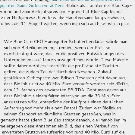
egiganten Saint Gobain veräußert
. Biolink als Tochter der Blue Cap-
rbund und zum Verkaufspreis und -grund hat Blue Cap bisher
lage der Halbjahreszahlen bzw. die Hauptversammlung verwiesen,
 bis zum 11. August warten, wenn man sich auch selbst ein paar
Wie Blue Cap-CEO Hannspeter Schubert erklärte, würde man
sich von Beteiligungen nur trennen, wenn der Preis so
exorbitant gut wäre, dass er die positiven Entwicklungen des
Unternehmens auf Jahre vorwegnehmen würde. Diese Maxime
sollte daher wohl erst recht für die profitabelste Tochter
gelten, die zudem Teil der durch den Neschen-Zukauf
gestärkten Klebesparte war. Edison Research geht davon aus,
dass Biolink zu etwa 40 Mio. Euro verkauft worden sein dürfte,
dem 12-fachen des erwarteten EBITDA. Geht man davon aus,
dass Biolink mit einem fairen Wert von um die 30 Mio. Euro
anzusetzen wäre, entspräche der Kaufpreis einen deutlichen
Aufschlag von mehr als einem Drittel. Zudem war Biolink an
seinem Standort an räumliche Grenzen gestoßen, was in
h gemacht hätte (denn Blue Cap strebt danach, die Immobilien im
me ergeben diese Annahmen ein Bild, das einen Verkauf von
 erwarteten Bruttoverkaufserlös von rund 40 Mio. Euro auf die