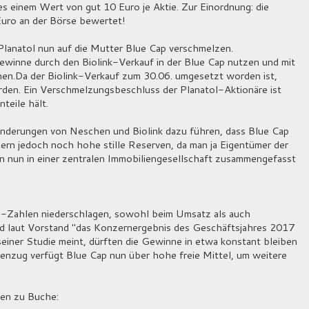
s einem Wert von gut 10 Euro je Aktie. Zur Einordnung: die
Euro an der Börse bewertet!
Planatol nun auf die Mutter Blue Cap verschmelzen.
ewinne durch den Biolink-Verkauf in der Blue Cap nutzen und mit
en.Da der Biolink-Verkauf zum 30.06. umgesetzt worden ist,
den. Ein Verschmelzungsbeschluss der Planatol-Aktionäre ist
teile hält.
änderungen von Neschen und Biolink dazu führen, dass Blue Cap
mmern jedoch noch hohe stille Reserven, da man ja Eigentümer der
en nun in einer zentralen Immobiliengesellschaft zusammengefasst
ap-Zahlen niederschlagen, sowohl beim Umsatz als auch
d laut Vorstand "das Konzernergebnis des Geschäftsjahres 2017
 seiner Studie meint, dürften die Gewinne in etwa konstant bleiben
enzug verfügt Blue Cap nun über hohe freie Mittel, um weitere
sen zu Buche: