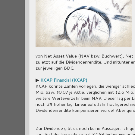
von Net Asset Value (NAV bzw. Buchwert), Net I
zuletzt auf die Dividendenrendite. Und mitunter 
zur jeweiligen BDC.
▶
KCAP Financial (KCAP)
KCAP konnte Zahlen vorlegen, die weniger schlech
Mio. bzw. $0,07 je Aktie, verglichen mit $2,6 Mio.
weitere Werteverzehr beim NAV. Dieser lag per E
noch 3% höher lag. Linear aufs Jahr hochgerechn
Dividendenrendite kompensieren würde! Aber genau
Zur Dividende gibt es noch keine Aussagen; ich ge
aus. Seit der Finanzkrise hat KCAP bisher immer m