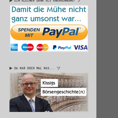
▶ EIN KLEINER DANK ALS ANERKENNUNG? ツ
▶ DA WAR DOCH MAL WAS... ツ