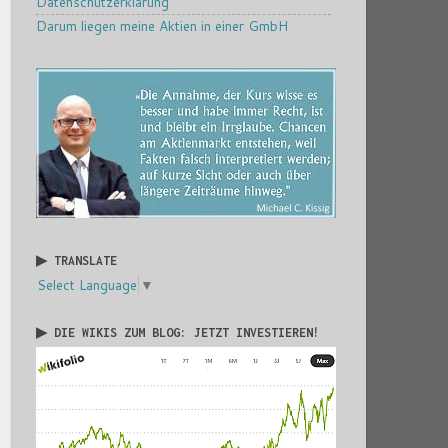
Datenschutzerklärung
Darum liegen meine Aktien in einer GmbH
▶ TRANSLATE
Select Language
▼
▶ DIE WIKIS ZUM BLOG: JETZT INVESTIEREN!