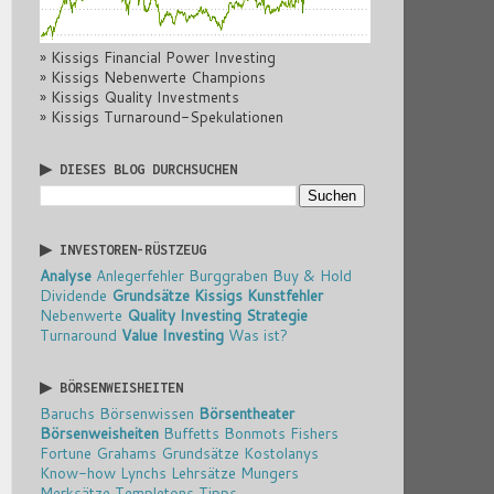
» Kissigs Financial Power Investing
» Kissigs Nebenwerte Champions
» Kissigs Quality Investments
» Kissigs Turnaround-Spekulationen
▶ DIESES BLOG DURCHSUCHEN
▶ INVESTOREN-RÜSTZEUG
Analyse
Anlegerfehler
Burggraben
Buy & Hold
Dividende
Grundsätze
Kissigs Kunstfehler
Nebenwerte
Quality Investing
Strategie
Turnaround
Value Investing
Was ist?
▶ BÖRSENWEISHEITEN
Baruchs Börsenwissen
Börsentheater
Börsenweisheiten
Buffetts Bonmots
Fishers
Fortune
Grahams Grundsätze
Kostolanys
Know-how
Lynchs Lehrsätze
Mungers
Merksätze
Templetons Tipps