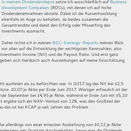
In meinem Dividendendepot
setze ich ausschließlich auf
Business
Development Companies
(BDCs), mit denen ich auf hohe
Dividendeneinnahmen abziele. Dabei ist die Kursentwicklung
ebenfalls im Auge zu behalten, da beides zusammen die
Gesamtrendite und damit den Erfolg oder Misserfolg des
Investments ausmacht.
Daher richte ich in meinen
BDC-Earnings-Reports
meinen Blick
vor allen auf die Entwicklung der wichtigsten Kennzahlen, also
nvestment Income (NII) und die Payout Ratio. Und erst ganz
ergeben sich hierdurch auch Auswirkungen auf meine Einschätzung
t ausfielen als zu befürchten war. In Q317 lag das NII bei $2,5
 bzw. $0,07 je Aktie per Ende Juni 2017. Weniger erfreulich ist der
nde September bei $4,95 je Aktie, während er Ende Juni mit $5,10
et ergäbe sich ein NAV-Verlust von 12%, was den Großteil der
 das ist bei KCAP ja seit Jahren das Problem.
he allerdings von einer erneuten Auskehrung von $0,12 je Aktie
indestens vier Quartale durchgehalten, bevor man die Dividende