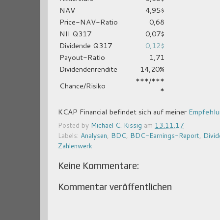
NAV
4,95$
Price-NAV-Ratio
0,68
NII Q317
0,07$
Dividende Q317
0,12$
Payout-Ratio
1,71
Dividendenrendite
14,20%
***/***
Chance/Risiko
*
KCAP Financial befindet sich auf meiner
Empfehlu
Posted by
Michael C. Kissig
am
13.11.17
Labels:
Analysen
,
BDC
,
BDC-Earnings-Report
,
Divid
Zahlenwerk
Keine Kommentare:
Kommentar veröffentlichen