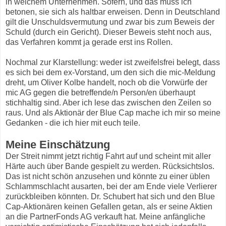
in welchem Unternehmen. Sofern, und das muss ich
betonen, sie sich als haltbar erweisen. Denn in Deutschland
gilt die Unschuldsvermutung und zwar bis zum Beweis der
Schuld (durch ein Gericht). Dieser Beweis steht noch aus,
das Verfahren kommt ja gerade erst ins Rollen.
Nochmal zur Klarstellung: weder ist zweifelsfrei belegt, dass
es sich bei dem ex-Vorstand, um den sich die mic-Meldung
dreht, um Oliver Kolbe handelt, noch ob die Vorwürfe der
mic AG gegen die betreffende/n Person/en überhaupt
stichhaltig sind. Aber ich lese das zwischen den Zeilen so
raus. Und als Aktionär der Blue Cap mache ich mir so meine
Gedanken - die ich hier mit euch teile.
Meine Einschätzung
Der Streit nimmt jetzt richtig Fahrt auf und scheint mit aller
Härte auch über Bande gespielt zu werden. Rücksichtslos.
Das ist nicht schön anzusehen und könnte zu einer üblen
Schlammschlacht ausarten, bei der am Ende viele Verlierer
zurückbleiben könnten. Dr. Schubert hat sich und den Blue
Cap-Aktionären keinen Gefallen getan, als er seine Aktien
an die PartnerFonds AG verkauft hat. Meine anfängliche