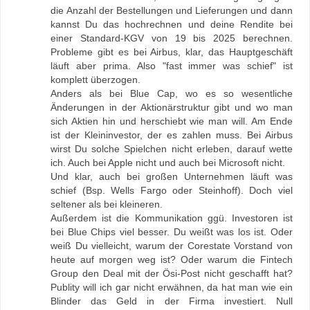
die Anzahl der Bestellungen und Lieferungen und dann
kannst Du das hochrechnen und deine Rendite bei
einer Standard-KGV von 19 bis 2025 berechnen.
Probleme gibt es bei Airbus, klar, das Hauptgeschäft
läuft aber prima. Also "fast immer was schief" ist
komplett überzogen.
Anders als bei Blue Cap, wo es so wesentliche
Änderungen in der Aktionärstruktur gibt und wo man
sich Aktien hin und herschiebt wie man will. Am Ende
ist der Kleininvestor, der es zahlen muss. Bei Airbus
wirst Du solche Spielchen nicht erleben, darauf wette
ich. Auch bei Apple nicht und auch bei Microsoft nicht.
Und klar, auch bei großen Unternehmen läuft was
schief (Bsp. Wells Fargo oder Steinhoff). Doch viel
seltener als bei kleineren.
Außerdem ist die Kommunikation ggü. Investoren ist
bei Blue Chips viel besser. Du weißt was los ist. Oder
weiß Du vielleicht, warum der Corestate Vorstand von
heute auf morgen weg ist? Oder warum die Fintech
Group den Deal mit der Ösi-Post nicht geschafft hat?
Publity will ich gar nicht erwähnen, da hat man wie ein
Blinder das Geld in der Firma investiert. Null