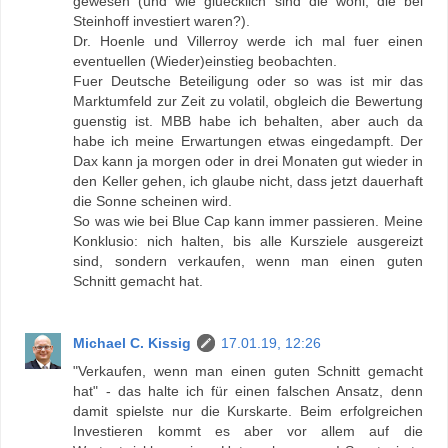
gewesen (und wie gluecklich sind die wohl, die bei
Steinhoff investiert waren?).
Dr. Hoenle und Villerroy werde ich mal fuer einen
eventuellen (Wieder)einstieg beobachten.
Fuer Deutsche Beteiligung oder so was ist mir das
Marktumfeld zur Zeit zu volatil, obgleich die Bewertung
guenstig ist. MBB habe ich behalten, aber auch da
habe ich meine Erwartungen etwas eingedampft. Der
Dax kann ja morgen oder in drei Monaten gut wieder in
den Keller gehen, ich glaube nicht, dass jetzt dauerhaft
die Sonne scheinen wird.
So was wie bei Blue Cap kann immer passieren. Meine
Konklusio: nich halten, bis alle Kursziele ausgereizt
sind, sondern verkaufen, wenn man einen guten
Schnitt gemacht hat.
Michael C. Kissig
17.01.19, 12:26
"Verkaufen, wenn man einen guten Schnitt gemacht
hat" - das halte ich für einen falschen Ansatz, denn
damit spielste nur die Kurskarte. Beim erfolgreichen
Investieren kommt es aber vor allem auf die