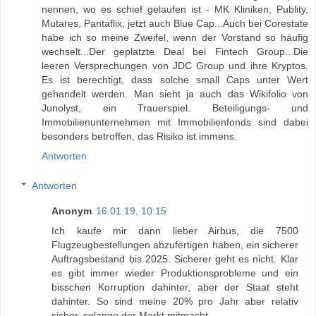
nennen, wo es schief gelaufen ist - MK Kliniken, Publity,
Mutares, Pantaflix, jetzt auch Blue Cap...Auch bei Corestate
habe ich so meine Zweifel, wenn der Vorstand so häufig
wechselt...Der geplatzte Deal bei Fintech Group...Die
leeren Versprechungen von JDC Group und ihre Kryptos.
Es ist berechtigt, dass solche small Caps unter Wert
gehandelt werden. Man sieht ja auch das Wikifolio von
Junolyst, ein Trauerspiel. Beteiligungs- und
Immobilienunternehmen mit Immobilienfonds sind dabei
besonders betroffen, das Risiko ist immens.
Antworten
Antworten
Anonym
16.01.19, 10:15
Ich kaufe mir dann lieber Airbus, die 7500
Flugzeugbestellungen abzufertigen haben, ein sicherer
Auftragsbestand bis 2025. Sicherer geht es nicht. Klar
es gibt immer wieder Produktionsprobleme und ein
bisschen Korruption dahinter, aber der Staat steht
dahinter. So sind meine 20% pro Jahr aber relativ
sicher, solange der Markt mitmacht.