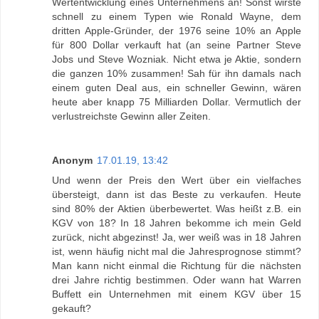
Wertentwicklung eines Unternehmens an! Sonst wirste
schnell zu einem Typen wie Ronald Wayne, dem
dritten Apple-Gründer, der 1976 seine 10% an Apple
für 800 Dollar verkauft hat (an seine Partner Steve
Jobs und Steve Wozniak. Nicht etwa je Aktie, sondern
die ganzen 10% zusammen! Sah für ihn damals nach
einem guten Deal aus, ein schneller Gewinn, wären
heute aber knapp 75 Milliarden Dollar. Vermutlich der
verlustreichste Gewinn aller Zeiten.
Anonym
17.01.19, 13:42
Und wenn der Preis den Wert über ein vielfaches
übersteigt, dann ist das Beste zu verkaufen. Heute
sind 80% der Aktien überbewertet. Was heißt z.B. ein
KGV von 18? In 18 Jahren bekomme ich mein Geld
zurück, nicht abgezinst! Ja, wer weiß was in 18 Jahren
ist, wenn häufig nicht mal die Jahresprognose stimmt?
Man kann nicht einmal die Richtung für die nächsten
drei Jahre richtig bestimmen. Oder wann hat Warren
Buffett ein Unternehmen mit einem KGV über 15
gekauft?