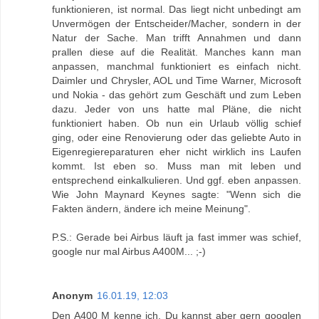
funktionieren, ist normal. Das liegt nicht unbedingt am
Unvermögen der Entscheider/Macher, sondern in der
Natur der Sache. Man trifft Annahmen und dann
prallen diese auf die Realität. Manches kann man
anpassen, manchmal funktioniert es einfach nicht.
Daimler und Chrysler, AOL und Time Warner, Microsoft
und Nokia - das gehört zum Geschäft und zum Leben
dazu. Jeder von uns hatte mal Pläne, die nicht
funktioniert haben. Ob nun ein Urlaub völlig schief
ging, oder eine Renovierung oder das geliebte Auto in
Eigenregiereparaturen eher nicht wirklich ins Laufen
kommt. Ist eben so. Muss man mit leben und
entsprechend einkalkulieren. Und ggf. eben anpassen.
Wie John Maynard Keynes sagte: "Wenn sich die
Fakten ändern, ändere ich meine Meinung".
P.S.: Gerade bei Airbus läuft ja fast immer was schief,
google nur mal Airbus A400M... ;-)
Anonym
16.01.19, 12:03
Den A400 M kenne ich, Du kannst aber gern googlen