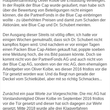
Hauptversammlung Oliver Kolbe die Entlastung verweigert.
In der Replik der Blue Cap wurde geäußert, man habe sich
über die Bewertung von Beteiligungen nicht einigen
können, die die PartnerFonds in die Blue Cap einbringen
wollte - zu überhöhten Preisen und damit zum Schaden der
Aktionäre, wie Blue Cap und Dr. Schubert meinten.
Der Ausgang dieser Streits ist völlig offen; ich hatte vor
einigen Wochen gemutmaßt, dass sich Dr. Schubert nicht
kampflos fügen wird. Und nachdem er vor einiger Tagen
einen Packen Blue Cap-Aktien gekauft hat, poppte soeben
eine Meldung hoch, die ins Bild passen könnte. Doch sie
kommt nicht von der PartnerFonds AG und auch nicht von
der Blue Cap AG, sondern von der mic AG, dem ehemaligen
Arbeitgeber von Oliver Kolbe, wo dieser 2016 fristlos vor die
Tür gesetzt worden war. Und da fliegt nun gerade der
Deckel vom Schietkübel, aber mit so richtig Schmackes...
Zunächst ein paar Worte zur Vorgeschichte. Die mic AG hat
Vorstandsmitglied Oliver Kolbe im September 2016 fristlos
vor die Tür gesetzt und dieser hat sich dagegen zur Wehr
gesetzt. Mitte 2018 wurde alle drei Klagverfahren