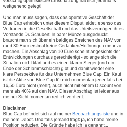
vorsichtig optimistische Einschätzung hat sich jedenfalls
weitgehend gelegt!
Und man muss sagen, dass das operative Geschäft der
Blue Cap erheblich unter diesem Disput leidet, ebenso das
Vertrauen in die Gesellschaft und das Urteilsvermögen ihres
Vorstands Dr. Schubert. In barer Münze ausgedrückt,
braucht man sich über ein baldiges Erreichen des NAV von
rund 30 Euro erstmal keine Gedanken/Hoffnungen mehr zu
machen. Ein Abschlag von 10 Euro scheint angesichts der
Entwicklungen durchaus gerechtfertigt - solange sich die
Situation nicht klärt und es einen klaren Sieger (und ein
Ende der Schlammschlacht) gibt und damit wieder eine
klare Perspektive für das Unternehmen Blue Cap. Ein Kauf
ist die Aktie von Blue Cap für mich momentan jedenfalls bei
16,50 Euro nicht (mehr), auch nicht mit einem Discount von
mehr als 40% auf den NAV. Dieser Abschlag ist leider aus
meiner Sicht momentan redlich verdient.
Disclaimer
Blue Cap befindet sich auf meiner
Beobachtungsliste
und in
meinem Depot. Und falls jemand fragt: ja, ich habe meine
Position reduziert. Die Gründe habe ich ja genannt...