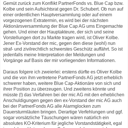
Gemüt zurück zum Konflikt PartnerFonds vs. Blue Cap bzw.
Kolbe und sein Aufsichtsrat gegen Dr. Schubert. Ob nun auf
einer ordentlichen Hauptversammlung oder auf einem
vorgezogenen Extratermin, es wird bei der nächsten
Aktionärsversammlung der Blue Cap AG ums Eingemachte
gehen. Und einer der Hauptakteure, der sich und seine
Vorstellungen dort zu Markte tragen wird, ist Oliver Kolbe.
Jener Ex-Vorstand der mic, gegen den diese (wohl) nun
straf- und zivilrechtlich schwerstes Geschütz auffährt. So ist
jedenfalls meine Interpretation der Meldungen und
Vorgänge auf Basis der mir vorliegenden Informationen.
Daraus folgere ich zweierlei: erstens dürfte es Oliver Kolbe
und die von ihm vertretene PartnerFonds AG jetzt erheblich
schwerer haben, weitere Blue Cap-Aktionäre von sich und
ihrer Position zu überzeugen. Und zweitens könnte und
müsste (!) das Verfahren bei der mic AG mit den erheblichen
Anschuldigungen gegen den ex-Vorstand der mic AG auch
bei der PartnerFonds AG alle Alarmglocken zum
Dauersturmläuten bringen. Derartige Verfehlungen und ggf.
sogar vorsätzliche Täuschungen wären natürlich ein
absolutes KO-Kriterium für jegliche Vorstandstätigkeit, egal