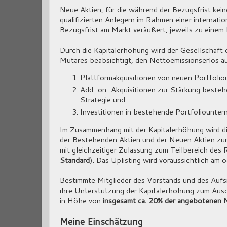
Neue Aktien, für die während der Bezugsfrist k
qualifizierten Anlegern im Rahmen einer internati
Bezugsfrist am Markt veräußert, jeweils zu einem
Durch die Kapitalerhöhung wird der Gesellschaft 
Mutares beabsichtigt, den Nettoemissionserlös a
Plattformakquisitionen von neuen Portfoli
Add-on-Akquisitionen zur Stärkung beste
Strategie und
Investitionen in bestehende Portfoliounte
Im Zusammenhang mit der Kapitalerhöhung wird d
der Bestehenden Aktien und der Neuen Aktien zum
mit gleichzeitiger Zulassung zum Teilbereich des 
Standard
). Das Uplisting wird voraussichtlich am
Bestimmte Mitglieder des Vorstands und des Aufsi
ihre Unterstützung der Kapitalerhöhung zum Ausdr
in Höhe von
insgesamt ca. 20% der angebotenen 
Meine Einschätzung