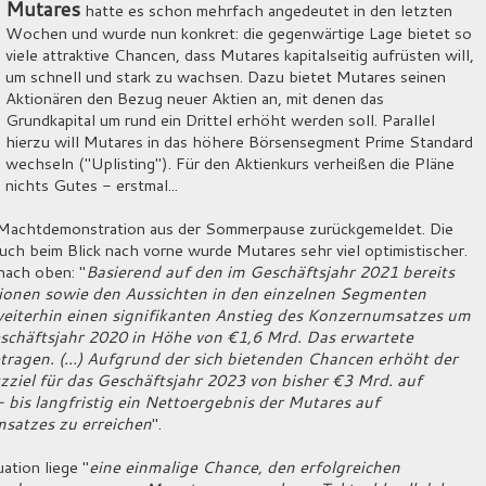
Mutares
hatte es schon mehrfach angedeutet in den letzten
Wochen und wurde nun konkret: die gegenwärtige Lage bietet so
viele attraktive Chancen, dass Mutares kapitalseitig aufrüsten will,
um schnell und stark zu wachsen. Dazu bietet Mutares seinen
Aktionären den Bezug neuer Aktien an, mit denen das
Grundkapital um rund ein Drittel erhöht werden soll. Parallel
hierzu will Mutares in das höhere Börsensegment Prime Standard
wechseln ("Uplisting"). Für den Aktienkurs verheißen die Pläne
nichts Gutes - erstmal...
er Machtdemonstration aus der Sommerpause zurückgemeldet. Die
uch beim Blick nach vorne wurde Mutares sehr viel optimistischer.
nach oben: "
Basierend auf den im Geschäftsjahr 2021 bereits
ionen sowie den Aussichten in den einzelnen Segmenten
weiterhin einen signifikanten Anstieg des Konzernumsatzes um
chäftsjahr 2020 in Höhe von €1,6 Mrd. Das erwartete
agen. (...) Aufgrund der sich bietenden Chancen erhöht der
zziel für das Geschäftsjahr 2023 von bisher €3 Mrd. auf
- bis langfristig ein Nettoergebnis der Mutares auf
satzes zu erreichen
".
ation liege "
eine einmalige Chance, den erfolgreichen