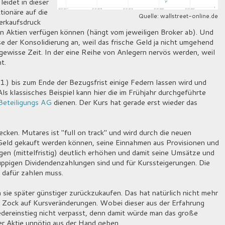
eidet in dieser
ionäre auf die
Quelle: wallstreet-online.de
erkaufsdruck
n Aktien verfügen können (hängt vom jeweiligen Broker ab). Und
se der Konsolidierung an, weil das frische Geld ja nicht umgehend
 gewisse Zeit. In der eine Reihe von Anlegern nervös werden, weil
t.
(1.) bis zum Ende der Bezugsfrist einige Federn lassen wird und
Als klassisches Beispiel kann hier die im Frühjahr durchgeführte
Beteiligungs AG
dienen. Der Kurs hat gerade erst wieder das
cken. Mutares ist "full on track" und wird durch die neuen
 Geld gekauft werden können, seine Einnahmen aus Provisionen und
n (mittelfristig) deutlich erhöhen und damit seine Umsätze und
üppigen Dividendenzahlungen sind und für Kurssteigerungen. Die
n dafür zahlen muss.
 sie später günstiger zurückzukaufen. Das hat natürlich nicht mehr
ner Zock auf Kursveränderungen. Wobei dieser aus der Erfahrung
dereinstieg nicht verpasst, denn damit würde man das große
 Aktie unnötig aus der Hand geben...