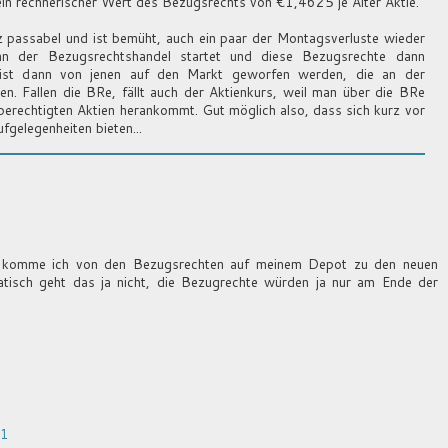
ein rechnerischer Wert des Bezugsrechts von €1,4625 je Alter Aktie.
nz passabel und ist bemüht, auch ein paar der Montagsverluste wieder
nn der Bezugsrechtshandel startet und diese Bezugsrechte dann
ist dann von jenen auf den Markt geworfen werden, die an der
en. Fallen die BRe, fällt auch der Aktienkurs, weil man über die BRe
hberechtigten Aktien herankommt. Gut möglich also, dass sich kurz vor
fgelegenheiten bieten...
ie komme ich von den Bezugsrechten auf meinem Depot zu den neuen
tisch geht das ja nicht, die Bezugrechte würden ja nur am Ende der
11