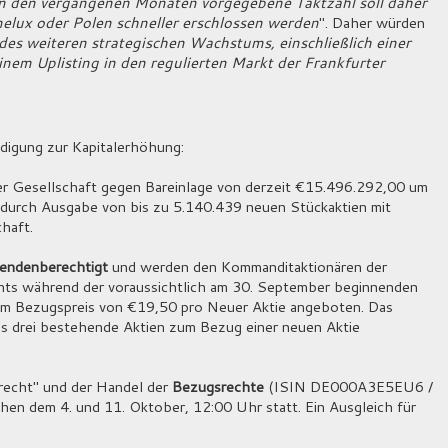
n den vergangenen Monaten vorgegebene Taktzahl soll daher
elux oder Polen schneller erschlossen werden
". Daher würden
es weiteren strategischen Wachstums, einschließlich einer
nem Uplisting in den regulierten Markt der Frankfurter
digung zur Kapitalerhöhung:
er Gesellschaft gegen Bareinlage von derzeit €15.496.292,00 um
durch Ausgabe von bis zu 5.140.439 neuen Stückaktien mit
haft.
dendenberechtigt
und werden den Kommanditaktionären der
hts während der voraussichtlich am 30. September beginnenden
m Bezugspreis von €19,50 pro Neuer Aktie angeboten. Das
ss drei bestehende Aktien zum Bezug einer neuen Aktie
recht" und der Handel der
Bezugsrechte
(ISIN DE000A3E5EU6 /
n dem 4. und 11. Oktober, 12:00 Uhr statt. Ein Ausgleich für