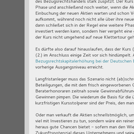
des Bezugsrechtshandels stark zuspitzt. Der Kurs l
Phase und anschließend noch weiter, wenn die Akt
Einbuchung der neuen Aktien warten und schon V
aufkommt, während noch nicht alle über ihre neue
dann schließet sich in der Regel eine weitere Pha
investiert werden kann, sondern hier vergeht eine
der Kurs nicht umgehend auf neue Klettertour geh
Es dürfte also darauf hinauslaufen, dass der Kurs 
(2.) im Anschluss einige Zeit vor sich hindümpelt. 
Bezugsrechtskapitalerhöhung bei der Deutschen 
vorherige Ausgangsniveau erreicht.
Langfristanleger muss das Szenario nicht (ab)schre
Beteiligungen, die mit dem frisch eingeworbenen
Beraterhonoraren zeitnah sowie Gewinnabführunge
Gewinnen pimpen. Die wiederum die Basis für die 
kurzfristigen Kursstolperer sind der Preis, den ma
Oder man verkauft die Aktien schnellstmöglich, um
viel mit Investieren zu tun, sondern wäre ein rei
heraus gute Chancen bietet - sofern man den Wie
Zukunftspotenzial dieses Unternehmens und seiner