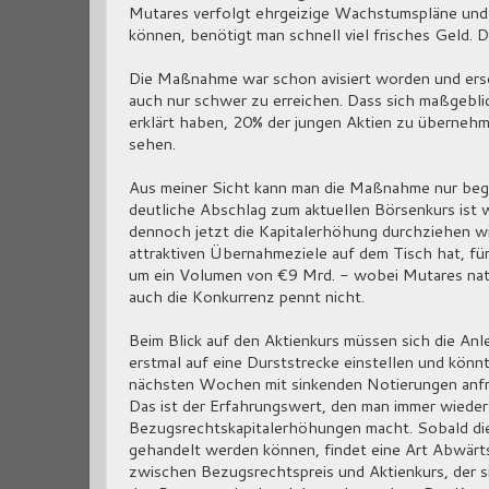
Mutares verfolgt ehrgeizige Wachstumspläne und s
können, benötigt man schnell viel frisches Geld. D
Die Maßnahme war schon avisiert worden und ersche
auch nur schwer zu erreichen. Dass sich maßgebli
erklärt haben, 20% der jungen Aktien zu übernehme
sehen.
Aus meiner Sicht kann man die Maßnahme nur begrü
deutliche Abschlag zum aktuellen Börsenkurs is
dennoch jetzt die Kapitalerhöhung durchziehen wi
attraktiven Übernahmeziele auf dem Tisch hat, für 
um ein Volumen von €9 Mrd. - wobei Mutares natür
auch die Konkurrenz pennt nicht.
Beim Blick auf den Aktienkurs müssen sich die An
erstmal auf eine Durststrecke einstellen und könnt
nächsten Wochen mit sinkenden Notierungen anf
Das ist der Erfahrungswert, den man immer wieder
Bezugsrechtskapitalerhöhungen macht. Sobald di
gehandelt werden können, findet eine Art Abwärts
zwischen Bezugsrechtspreis und Aktienkurs, der 