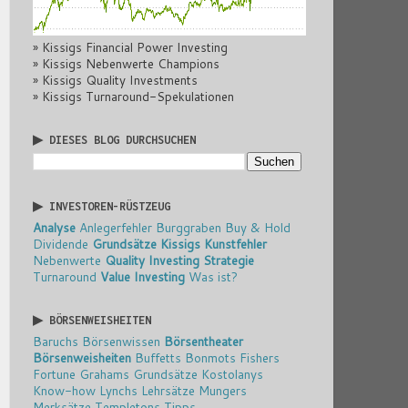
» Kissigs Financial Power Investing
» Kissigs Nebenwerte Champions
» Kissigs Quality Investments
» Kissigs Turnaround-Spekulationen
▶ DIESES BLOG DURCHSUCHEN
▶ INVESTOREN-RÜSTZEUG
Analyse
Anlegerfehler
Burggraben
Buy & Hold
Dividende
Grundsätze
Kissigs Kunstfehler
Nebenwerte
Quality Investing
Strategie
Turnaround
Value Investing
Was ist?
▶ BÖRSENWEISHEITEN
Baruchs Börsenwissen
Börsentheater
Börsenweisheiten
Buffetts Bonmots
Fishers
Fortune
Grahams Grundsätze
Kostolanys
Know-how
Lynchs Lehrsätze
Mungers
Merksätze
Templetons Tipps