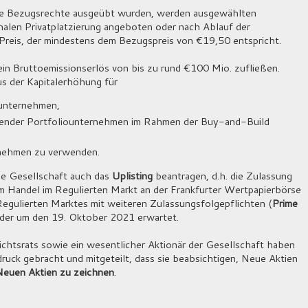
eine Bezugsrechte ausgeübt wurden, werden ausgewählten
onalen Privatplatzierung angeboten oder nach Ablauf der
 Preis, der mindestens dem Bezugspreis von €19,50 entspricht.
ein Bruttoemissionserlös von bis zu rund €100 Mio. zufließen.
us der Kapitalerhöhung für
ounternehmen,
hender Portfoliounternehmen im Rahmen der Buy-and-Build
rnehmen zu verwenden.
ie Gesellschaft auch das
Uplisting
beantragen, d.h. die Zulassung
 Handel im Regulierten Markt an der Frankfurter Wertpapierbörse
Regulierten Marktes mit weiteren Zulassungsfolgepflichten (
Prime
 oder um den 19. Oktober 2021 erwartet.
chtsrats sowie ein wesentlicher Aktionär der Gesellschaft haben
uck gebracht und mitgeteilt, dass sie beabsichtigen, Neue Aktien
Neuen Aktien zu zeichnen
.