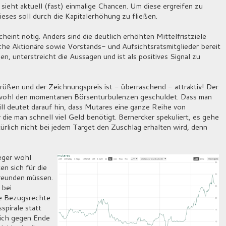
ieht aktuell (fast) einmalige Chancen. Um diese ergreifen zu
ieses soll durch die Kapitalerhöhung zu fließen.
int nötig. Anders sind die deutlich erhöhten Mittelfristziele
che Aktionäre sowie Vorstands- und Aufsichtsratsmitglieder bereit
n, unterstreicht die Aussagen und ist als positives Signal zu
ßen und der Zeichnungspreis ist - überraschend - attraktiv! Der
t wohl den momentanen Börsenturbulenzen geschuldet. Dass man
ll deutet darauf hin, dass Mutares eine ganze Reihe von
die man schnell viel Geld benötigt. Bernercker spekuliert, es gehe
lich nicht bei jedem Target den Zuschlag erhalten wird, denn
leger wohl
en sich für die
reunden müssen.
 bei
e Bezugsrechte
spirale statt
sich gegen Ende