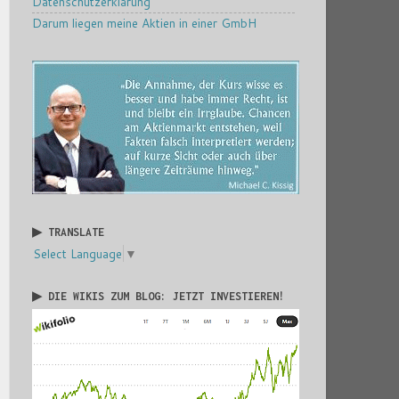
Datenschutzerklärung
Darum liegen meine Aktien in einer GmbH
▶ TRANSLATE
Select Language
▼
▶ DIE WIKIS ZUM BLOG: JETZT INVESTIEREN!