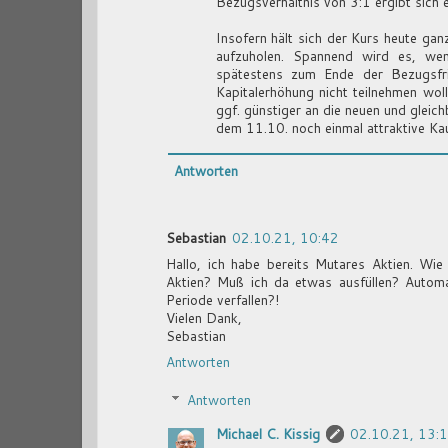
Bezugsverhältnis von 3:1 ergibt sich 
Insofern hält sich der Kurs heute ga
aufzuholen. Spannend wird es, we
spätestens zum Ende der Bezugsfr
Kapitalerhöhung nicht teilnehmen woll
ggf. günstiger an die neuen und gleic
dem 11.10. noch einmal attraktive Kau
Antworten
Sebastian
02.10.21, 10:42
Hallo, ich habe bereits Mutares Aktien. W
Aktien? Muß ich da etwas ausfüllen? Automa
Periode verfallen?!
Vielen Dank,
Sebastian
Antworten
Antworten
Michael C. Kissig
02.10.21, 13: