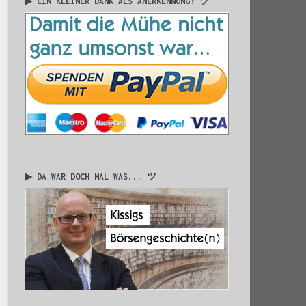
▶ EIN KLEINER DANK ALS ANERKENNUNG? ツ
▶ DA WAR DOCH MAL WAS... ツ