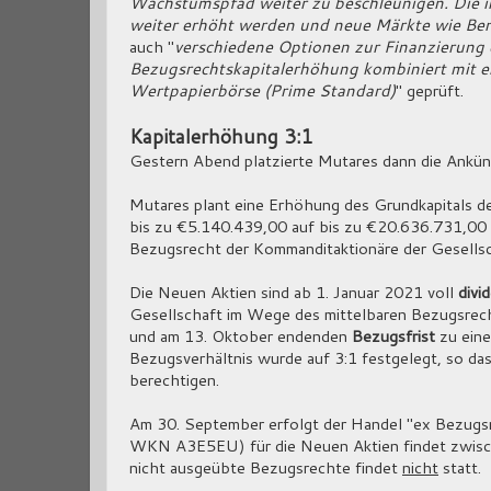
Wachstumspfad weiter zu beschleunigen. Die i
weiter erhöht werden und neue Märkte wie Ben
auch "
verschiedene Optionen zur Finanzierung d
Bezugsrechtskapitalerhöhung kombiniert mit ei
Wertpapierbörse (Prime Standard)
" geprüft.
Kapitalerhöhung 3:1
Gestern Abend platzierte Mutares dann die Ankün
Mutares plant eine Erhöhung des Grundkapitals d
bis zu €5.140.439,00 auf bis zu €20.636.731,00 
Bezugsrecht der Kommanditaktionäre der Gesellsc
Die Neuen Aktien sind ab 1. Januar 2021 voll
divi
Gesellschaft im Wege des mittelbaren Bezugsrec
und am 13. Oktober endenden
Bezugsfrist
zu eine
Bezugsverhältnis wurde auf 3:1 festgelegt, so da
berechtigen.
Am 30. September erfolgt der Handel "ex Bezugs
WKN A3E5EU) für die Neuen Aktien findet zwische
nicht ausgeübte Bezugsrechte findet
nicht
statt.