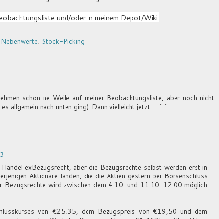
eobachtungsliste und/oder in meinem Depot/Wiki.
,
Nebenwerte
,
Stock-Picking
nehmen schon ne Weile auf meiner Beobachtungsliste, aber noch nicht
s allgemein nach unten ging). Dann vielleicht jetzt ... ^^
33
r Handel exBezugsrecht, aber die Bezugsrechte selbst werden erst in
jenigen Aktionäre landen, die die Aktien gestern bei Börsenschluss
er Bezugsrechte wird zwischen dem 4.10. und 11.10. 12:00 möglich
chlusskurses von €25,35, dem Bezugspreis von €19,50 und dem