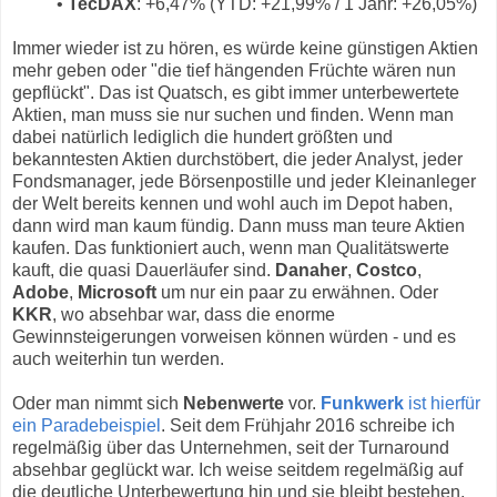
•
TecDAX
: +6,47% (YTD: +21,99% / 1 Jahr: +26,05%)
Immer wieder ist zu hören, es würde keine günstigen Aktien
mehr geben oder "die tief hängenden Früchte wären nun
gepflückt". Das ist Quatsch, es gibt immer unterbewertete
Aktien, man muss sie nur suchen und finden. Wenn man
dabei natürlich lediglich die hundert größten und
bekanntesten Aktien durchstöbert, die jeder Analyst, jeder
Fondsmanager, jede Börsenpostille und jeder Kleinanleger
der Welt bereits kennen und wohl auch im Depot haben,
dann wird man kaum fündig. Dann muss man teure Aktien
kaufen. Das funktioniert auch, wenn man Qualitätswerte
kauft, die quasi Dauerläufer sind.
Danaher
,
Costco
,
Adobe
,
Microsoft
um nur ein paar zu erwähnen. Oder
KKR
, wo absehbar war, dass die enorme
Gewinnsteigerungen vorweisen können würden - und es
auch weiterhin tun werden.
Oder man nimmt sich
Nebenwerte
vor.
Funkwerk
ist hierfür
ein Paradebeispiel
. Seit dem Frühjahr 2016 schreibe ich
regelmäßig über das Unternehmen, seit der Turnaround
absehbar geglückt war. Ich weise seitdem regelmäßig auf
die deutliche Unterbewertung hin und sie bleibt bestehen.