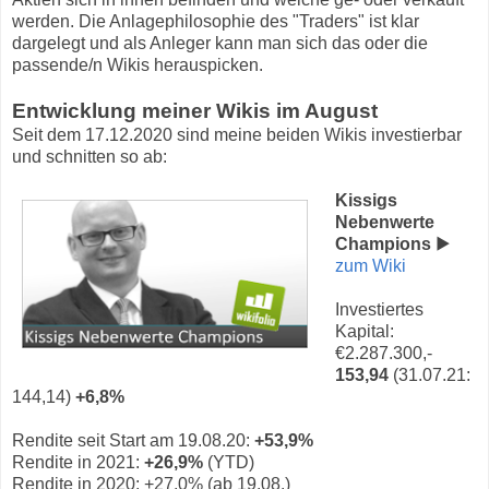
werden. Die Anlagephilosophie des "Traders" ist klar
dargelegt und als Anleger kann man sich das oder die
passende/n Wikis herauspicken.
Entwicklung meiner Wikis im August
Seit dem 17.12.2020 sind meine beiden Wikis investierbar
und schnitten so ab:
Kissigs
Nebenwerte
Champions
▶
zum Wiki
Investiertes
Kapital:
€2.287.300,-
153,94
(31.07.21:
144,14)
+6,8%
Rendite seit Start am 19.08.20:
+53,9%
Rendite in 2021:
+26,9%
(YTD)
Rendite in 2020: +27,0% (ab 19.08.)