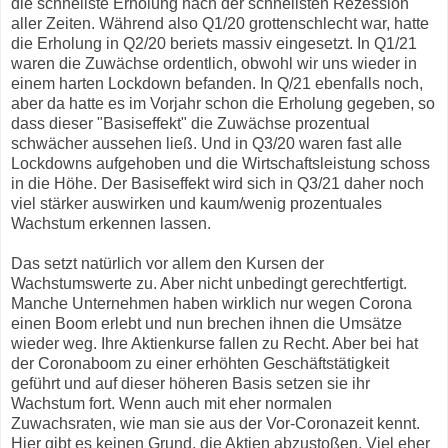
die schnellste Erholung nach der schnellsten Rezession
aller Zeiten. Während also Q1/20 grottenschlecht war, hatte
die Erholung in Q2/20 beriets massiv eingesetzt. In Q1/21
waren die Zuwächse ordentlich, obwohl wir uns wieder in
einem harten Lockdown befanden. In Q/21 ebenfalls noch,
aber da hatte es im Vorjahr schon die Erholung gegeben, so
dass dieser "Basiseffekt" die Zuwächse prozentual
schwächer aussehen ließ. Und in Q3/20 waren fast alle
Lockdowns aufgehoben und die Wirtschaftsleistung schoss
in die Höhe. Der Basiseffekt wird sich in Q3/21 daher noch
viel stärker auswirken und kaum/wenig prozentuales
Wachstum erkennen lassen.
Das setzt natürlich vor allem den Kursen der
Wachstumswerte zu. Aber nicht unbedingt gerechtfertigt.
Manche Unternehmen haben wirklich nur wegen Corona
einen Boom erlebt und nun brechen ihnen die Umsätze
wieder weg. Ihre Aktienkurse fallen zu Recht. Aber bei hat
der Coronaboom zu einer erhöhten Geschäftstätigkeit
geführt und auf dieser höheren Basis setzen sie ihr
Wachstum fort. Wenn auch mit eher normalen
Zuwachsraten, wie man sie aus der Vor-Coronazeit kennt.
Hier gibt es keinen Grund, die Aktien abzustoßen. Viel eher