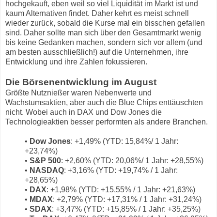
hochgekauft, eben weil so viel Liquidität im Markt ist und
kaum Alternativen findet. Daher kehrt es meist schnell
wieder zurück, sobald die Kurse mal ein bisschen gefallen
sind. Daher sollte man sich über den Gesamtmarkt wenig
bis keine Gedanken machen, sondern sich vor allem (und
am besten ausschließlich!) auf die Unternehmen, ihre
Entwicklung und ihre Zahlen fokussieren.
Die Börsenentwicklung im August
Größte Nutznießer waren Nebenwerte und
Wachstumsaktien, aber auch die Blue Chips enttäuschten
nicht. Wobei auch in DAX und Dow Jones die
Technologieaktien besser performten als andere Branchen.
•
Dow Jones
: +1,49% (YTD: 15,84%/ 1 Jahr:
+23,74%)
•
S&P 500
: +2,60% (YTD: 20,06%/ 1 Jahr: +28,55%)
•
NASDAQ
: +3,16% (YTD: +19,74% / 1 Jahr:
+28,65%)
•
DAX
: +1,98% (YTD: +15,55% / 1 Jahr: +21,63%)
•
MDAX
: +2,79% (YTD: +17,31% / 1 Jahr: +31,24%)
•
SDAX
: +3,47% (YTD: +15,85% / 1 Jahr: +35,25%)