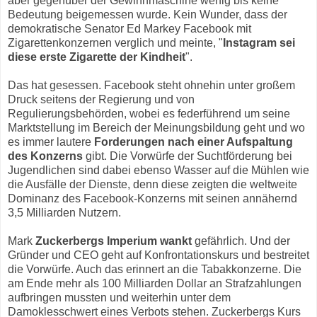
aber gegenüber der Gewinnmaschine wenig bis keine
Bedeutung beigemessen wurde. Kein Wunder, dass der
demokratische Senator Ed Markey Facebook mit
Zigarettenkonzernen verglich und meinte, "
Instagram sei
diese erste Zigarette der Kindheit
".
Das hat gesessen. Facebook steht ohnehin unter großem
Druck seitens der Regierung und von
Regulierungsbehörden, wobei es federführend um seine
Marktstellung im Bereich der Meinungsbildung geht und wo
es immer lautere
Forderungen nach einer Aufspaltung
des Konzerns
gibt. Die Vorwürfe der Suchtförderung bei
Jugendlichen sind dabei ebenso Wasser auf die Mühlen wie
die Ausfälle der Dienste, denn diese zeigten die weltweite
Dominanz des Facebook-Konzerns mit seinen annähernd
3,5 Milliarden Nutzern.
Mark
Zuckerbergs Imperium wankt
gefährlich. Und der
Gründer und CEO geht auf Konfrontationskurs und bestreitet
die Vorwürfe. Auch das erinnert an die Tabakkonzerne. Die
am Ende mehr als 100 Milliarden Dollar an Strafzahlungen
aufbringen mussten und weiterhin unter dem
Damoklesschwert eines Verbots stehen. Zuckerbergs Kurs