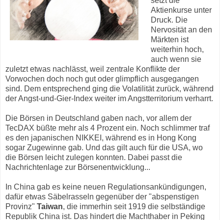
setzt die
Aktienkurse unter
Druck. Die
Nervosität an den
Märkten ist
weiterhin hoch,
auch wenn sie
zuletzt etwas nachlässt, weil zentrale Konflikte der
Vorwochen doch noch gut oder glimpflich ausgegangen
sind. Dem entsprechend ging die Volatilität zurück, während
der Angst-und-Gier-Index weiter im Angstterritorium verharrt.
Die Börsen in Deutschland gaben nach, vor allem der
TecDAX büßte mehr als 4 Prozent ein. Noch schlimmer traf
es den japanischen NIKKEI, während es in Hong Kong
sogar Zugewinne gab. Und das gilt auch für die USA, wo
die Börsen leicht zulegen konnten. Dabei passt die
Nachrichtenlage zur Börsenentwicklung...
In China gab es keine neuen Regulationsankündigungen,
dafür etwas Säbelrasseln gegenüber der "abspenstigen
Provinz"
Taiwan
, die immerhin seit 1919 die selbständige
Republik China ist. Das hindert die Machthaber in Peking