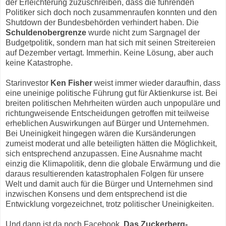
der Erleichterung zuzuschreiben, dass die führenden
Politiker sich doch noch zusammenraufen konnten und den
Shutdown der Bundesbehörden verhindert haben. Die
Schuldenobergrenze
wurde nicht zum Sargnagel der
Budgetpolitik, sondern man hat sich mit seinen Streitereien
auf Dezember vertagt. Immerhin. Keine Lösung, aber auch
keine Katastrophe.
Starinvestor
Ken Fisher
weist immer wieder daraufhin, dass
eine uneinige politische Führung gut für Aktienkurse ist. Bei
breiten politischen Mehrheiten würden auch unpopuläre und
richtungweisende Entscheidungen getroffen mit teilweise
erheblichen Auswirkungen auf Bürger und Unternehmen.
Bei Uneinigkeit hingegen wären die Kursänderungen
zumeist moderat und alle beteiligten hätten die Möglichkeit,
sich entsprechend anzupassen. Eine Ausnahme macht
einzig die Klimapolitik, denn die globale Erwärmung und die
daraus resultierenden katastrophalen Folgen für unsere
Welt und damit auch für die Bürger und Unternehmen sind
inzwischen Konsens und dem entsprechend ist die
Entwicklung vorgezeichnet, trotz politischer Uneinigkeiten.
Und dann ist da noch Facebook.
Das Zuckerberg-