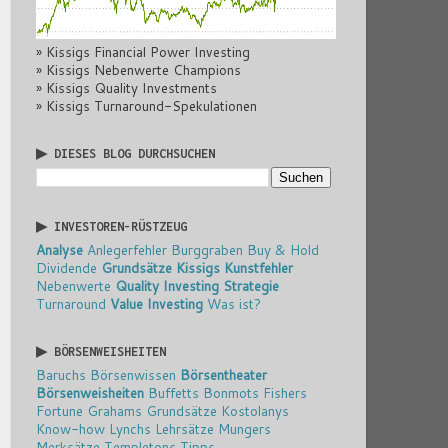
» Kissigs Financial Power Investing
» Kissigs Nebenwerte Champions
» Kissigs Quality Investments
» Kissigs Turnaround-Spekulationen
▶ DIESES BLOG DURCHSUCHEN
▶ INVESTOREN-RÜSTZEUG
Analyse
Anlegerfehler
Burggraben
Buy & Hold
Dividende
Grundsätze
Kissigs Kunstfehler
Nebenwerte
Quality Investing
Strategie
Turnaround
Value Investing
Was ist?
▶ BÖRSENWEISHEITEN
Baruchs Börsenwissen
Börsentheater
Börsenweisheiten
Buffetts Bonmots
Fishers
Fortune
Grahams Grundsätze
Kostolanys
Know-how
Lynchs Lehrsätze
Mungers
Merksätze
Templetons Tipps