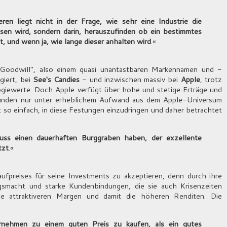
ren liegt nicht in der Frage, wie sehr eine Industrie die
sen wird, sondern darin, herauszufinden ob ein bestimmtes
 und wenn ja, wie lange dieser anhalten wird
.«
Goodwill", also einem quasi unantastbaren Markennamen und -
iert, bei
See's Candies
- und inzwischen massiv bei
Apple
, trotz
giewerte. Doch Apple verfügt über hohe und stetige Erträge und
 Kunden nur unter erheblichem Aufwand aus dem Apple-Universum
t so einfach, in diese Festungen einzudringen und daher betrachtet
uss einen dauerhaften Burggraben haben, der exzellente
tzt
.«
ufpreises für seine Investments zu akzeptieren, denn durch ihre
ngsmacht und starke Kundenbindungen, die sie auch Krisenzeiten
ie attraktiveren Margen und damit die höheren Renditen. Die
ternehmen zu einem guten Preis zu
kaufen,
als ein gutes