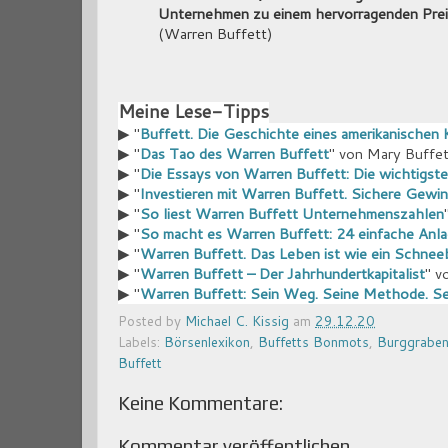
Unternehmen zu einem hervorragenden Prei
(Warren Buffett)
Meine Lese-Tipps
▶ "
Buffett. Die Geschichte eines amerikanischen K
▶ "
Das Tao des Warren Buffett
" von Mary Buffet
▶ "
Die Essays von Warren Buffett: Die wichtigste
▶ "
Investieren mit Warren Buffett. Sichere Gewi
▶ "
So liest Warren Buffett Unternehmenszahlen
▶ "
So macht es Warren Buffett: 24 einfache Anla
▶ "
Warren Buffett. Das Leben ist wie ein Schneeb
▶ "
Warren Buffett – Der Jahrhundertkapitalist
" v
▶ "
Warren Buffett: Sein Weg. Seine Methode. Sei
Posted by
Michael C. Kissig
am
29.12.20
Labels:
Börsenlexikon
,
Buffetts Bonmots
,
Burggrabe
Buffett
Keine Kommentare:
Kommentar veröffentlichen