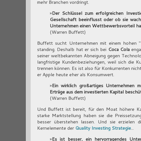
mehr Branchen vordringt.
»
Der Schlüssel zum erfolgreichen Investie
Gesellschaft beeinflusst oder ob sie wach
Unternehmen einen Wettbewerbsvorteil hat,
(Warren Buffett)
Buffett sucht Unternehmen mit einem hohen "
standing. Deshalb hat er sich bei
Coca Cola
engag
seiner weltbekannten Abneigung gegen Technolo
langfristige Kundenbeziehungen, weil sich die
trennen können. Es ist also für Konkurrenten nich
er Apple heute eher als Konsumwert.
»
Ein wirklich großartiges Unternehmen m
Erträge aus dem investierten Kapital beschü
(Warren Buffett)
Und Buffett ist bereit, für den Moat höhere Ka
starke Marktstellung haben sie die Preissetzu
besser überstehen lassen. Und sie erzielen d
Kernelemente der
Quality Investing Strategie
...
»
Es ist besser, ein hervorragendes Un