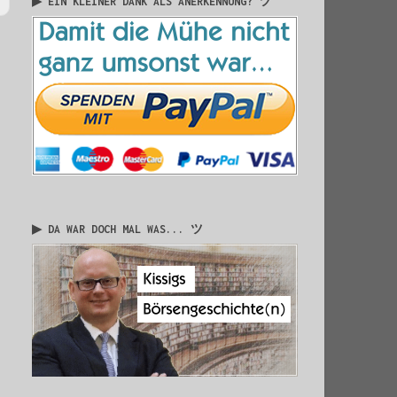
▶ EIN KLEINER DANK ALS ANERKENNUNG? ツ
▶ DA WAR DOCH MAL WAS... ツ