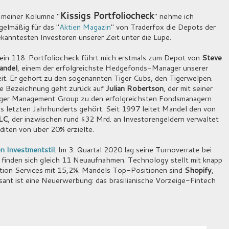
Kissigs Portfoliocheck
 meiner Kolumne "
" nehme ich
gelmäßig für das "
Aktien Magazin
" von Traderfox die Depots der
kanntesten Investoren unserer Zeit unter die Lupe.
in 118. Portfoliocheck führt mich erstmals zum Depot von
Steve
andel
, einem der erfolgreichste Hedgefonds-Manager unserer
it. Er gehört zu den sogenannten Tiger Cubs, den Tigerwelpen.
e Bezeichnung geht zurück auf
Julian Robertson
, der mit seiner
ger Management Group zu den erfolgreichsten Fondsmanagern
s letzten Jahrhunderts gehört. Seit 1997 leitet Mandel den von
LLC
, der inzwischen rund $32 Mrd. an Investorengeldern verwaltet
diten von über 20% erzielte.
en Investmentstil
. Im 3. Quartal 2020 lag seine Turnoverrate bei
 finden sich gleich 11 Neuaufnahmen. Technology stellt mit knapp
tion Services mit 15,2%. Mandels Top-Positionen sind
Shopify
,
sant ist eine Neuerwerbung: das brasilianische Vorzeige-Fintech