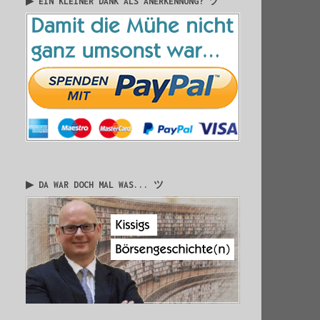
▶ EIN KLEINER DANK ALS ANERKENNUNG? ツ
▶ DA WAR DOCH MAL WAS... ツ