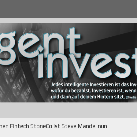
schen Fintech StoneCo ist Steve Mandel nun