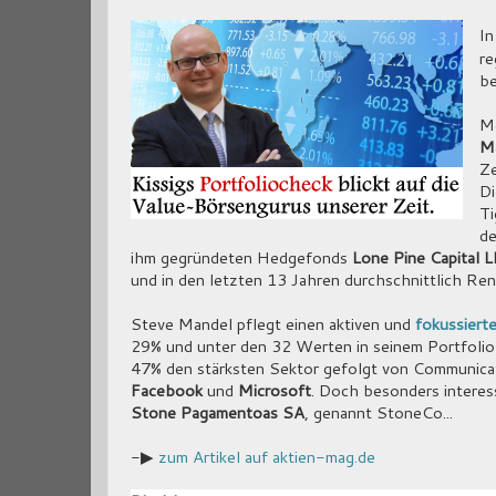
In
re
be
Me
M
Ze
Di
Ti
de
ihm gegründeten Hedgefonds
Lone Pine Capital 
und in den letzten 13 Jahren durchschnittlich Ren
Steve Mandel pflegt einen aktiven und
fokussiert
29% und unter den 32 Werten in seinem Portfolio
47% den stärksten Sektor gefolgt von Communica
Facebook
und
Microsoft
. Doch besonders interes
Stone Pagamentoas SA
, genannt StoneCo...
-▶
zum Artikel auf aktien-mag.de