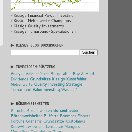
» Kissigs Financial Power Investing
» Kissigs Nebenwerte Champions
» Kissigs Quality Investments
» Kissigs Turnaround-Spekulationen
▶ DIESES BLOG DURCHSUCHEN
▶ INVESTOREN-RÜSTZEUG
Analyse
Anlegerfehler
Burggraben
Buy & Hold
Dividende
Grundsätze
Kissigs Kunstfehler
Nebenwerte
Quality Investing
Strategie
Turnaround
Value Investing
Was ist?
▶ BÖRSENWEISHEITEN
Baruchs Börsenwissen
Börsentheater
Börsenweisheiten
Buffetts Bonmots
Fishers
Fortune
Grahams Grundsätze
Kostolanys
Know-how
Lynchs Lehrsätze
Mungers
Merksätze
Templetons Tipps