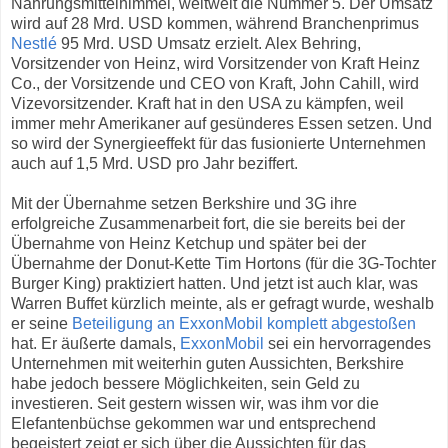
Nahrungsmittelhimmel, weltweit die Nummer 5. Der Umsatz
wird auf 28 Mrd. USD kommen, während Branchenprimus
Nestlé
95 Mrd. USD Umsatz erzielt. Alex Behring,
Vorsitzender von Heinz, wird Vorsitzender von Kraft Heinz
Co., der Vorsitzende und CEO von Kraft, John Cahill, wird
Vizevorsitzender. Kraft hat in den USA zu kämpfen, weil
immer mehr Amerikaner auf gesünderes Essen setzen. Und
so wird der Synergieeffekt für das fusionierte Unternehmen
auch auf 1,5 Mrd. USD pro Jahr beziffert.
Mit der Übernahme setzen Berkshire und 3G ihre
erfolgreiche Zusammenarbeit fort, die sie bereits bei der
Übernahme von Heinz Ketchup und später bei der
Übernahme der Donut-Kette Tim Hortons (für die 3G-Tochter
Burger King) praktiziert hatten. Und jetzt ist auch klar, was
Warren Buffet kürzlich meinte, als er gefragt wurde, weshalb
er seine
Beteiligung an ExxonMobil komplett abgestoßen
hat. Er äußerte damals,
ExxonMobil
sei ein hervorragendes
Unternehmen mit weiterhin guten Aussichten, Berkshire
habe jedoch bessere Möglichkeiten, sein Geld zu
investieren. Seit gestern wissen wir, was ihm vor die
Elefantenbüchse gekommen war und entsprechend
begeistert zeigt er sich über die Aussichten für das