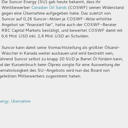
Die
Suncor Energy
(SU) gab heute bekannt, dass ihr
Wettbewerber
Canadian Oil Sands
(COSWF) seinen Widerstand
gegen eine Übernahme aufgegeben habe. Das zuletzt von
Suncor auf 0,28 Suncor-Aktien je COSWF-Aktie erhöhte
Angebot sei "finanziell fair", hatte auch der COSWF-Berater
RBC Capital Markets bestätigt, und bewertet COSWF damit mit
6,6 Mrd. USD inkl. 2,4 Mrd. USD an Schulden.
Suncor kann damit seine Vormachtstellung als größter Ölsand-
Wäscher in Kanada weiter ausbauen und wird bestrebt sein,
hrend Suncor selbst zu knapp 20 SUD je Barrel Öl fördern kann,
d der Kurseinbruch beim Ölpreis sorgte für eine Ausweitung der
ternativlosigkeit des SU-Angebots wird nun das Board von
geliebten Mitbewerbers zugestimmt haben.
nergy
,
Übernahme