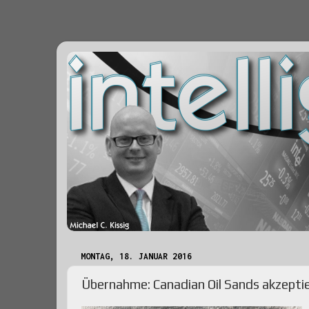
MONTAG, 18. JANUAR 2016
Übernahme: Canadian Oil Sands akzepti