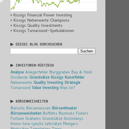
» Kissigs Financial Power Investing
» Kissigs Nebenwerte Champions
» Kissigs Quality Investments
» Kissigs Turnaround-Spekulationen
▶ DIESES BLOG DURCHSUCHEN
▶ INVESTOREN-RÜSTZEUG
Analyse
Anlegerfehler
Burggraben
Buy & Hold
Dividende
Grundsätze
Kissigs Kunstfehler
Nebenwerte
Quality Investing
Strategie
Turnaround
Value Investing
Was ist?
▶ BÖRSENWEISHEITEN
Baruchs Börsenwissen
Börsentheater
Börsenweisheiten
Buffetts Bonmots
Fishers
Fortune
Grahams Grundsätze
Kostolanys
Know-how
Lynchs Lehrsätze
Mungers
Merksätze
Templetons Tipps