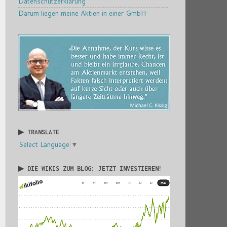
Datenschutzerklärung
Darum liegen meine Aktien in einer GmbH
▶ TRANSLATE
Select Language
▼
▶ DIE WIKIS ZUM BLOG: JETZT INVESTIEREN!