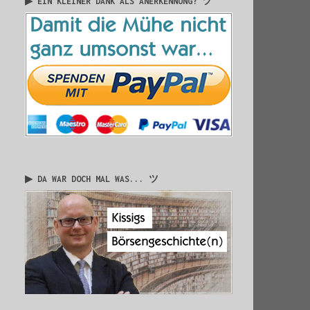
▶ EIN KLEINER DANK ALS ANERKENNUNG? ツ
▶ DA WAR DOCH MAL WAS... ツ