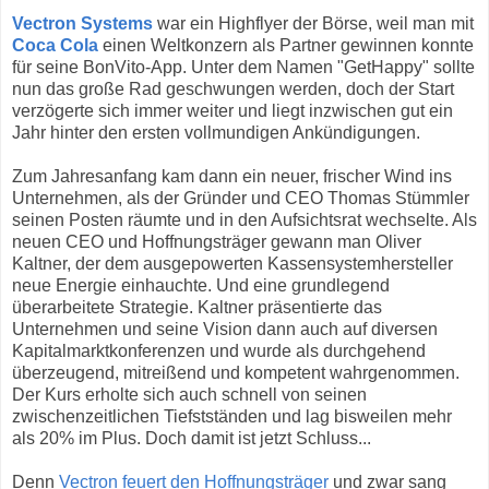
Vectron Systems
war ein Highflyer der Börse, weil man mit
Coca Cola
einen Weltkonzern als Partner gewinnen konnte
für seine BonVito-App. Unter dem Namen "GetHappy" sollte
nun das große Rad geschwungen werden, doch der Start
verzögerte sich immer weiter und liegt inzwischen gut ein
Jahr hinter den ersten vollmundigen Ankündigungen.
Zum Jahresanfang kam dann ein neuer, frischer Wind ins
Unternehmen, als der Gründer und CEO Thomas Stümmler
seinen Posten räumte und in den Aufsichtsrat wechselte. Als
neuen CEO und Hoffnungsträger gewann man Oliver
Kaltner, der dem ausgepowerten Kassensystemhersteller
neue Energie einhauchte. Und eine grundlegend
überarbeitete Strategie. Kaltner präsentierte das
Unternehmen und seine Vision dann auch auf diversen
Kapitalmarktkonferenzen und wurde als durchgehend
überzeugend, mitreißend und kompetent wahrgenommen.
Der Kurs erholte sich auch schnell von seinen
zwischenzeitlichen Tiefstständen und lag bisweilen mehr
als 20% im Plus. Doch damit ist jetzt Schluss...
Denn
Vectron feuert den Hoffnungsträger
und zwar sang