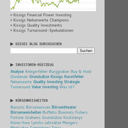
» Kissigs Financial Power Investing
» Kissigs Nebenwerte Champions
» Kissigs Quality Investments
» Kissigs Turnaround-Spekulationen
▶ DIESES BLOG DURCHSUCHEN
▶ INVESTOREN-RÜSTZEUG
Analyse
Anlegerfehler
Burggraben
Buy & Hold
Dividende
Grundsätze
Kissigs Kunstfehler
Nebenwerte
Quality Investing
Strategie
Turnaround
Value Investing
Was ist?
▶ BÖRSENWEISHEITEN
Baruchs Börsenwissen
Börsentheater
Börsenweisheiten
Buffetts Bonmots
Fishers
Fortune
Grahams Grundsätze
Kostolanys
Know-how
Lynchs Lehrsätze
Mungers
Merksätze
Templetons Tipps