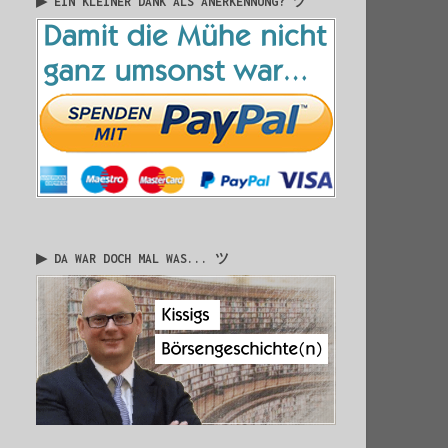
▶ EIN KLEINER DANK ALS ANERKENNUNG? ツ
▶ DA WAR DOCH MAL WAS... ツ