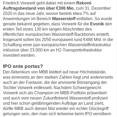
Friedrich Vorwerk geht dabei mit einem
Rekord-
Auftragsbestand von über €306 Mio.
zum 31. Dezember
2020 in das neue Jahr, wovon bereits etwa 7% auf
Anwendungen im Bereich
Wasserstoff
entfallen. So wurde
gerade bekannt gegeben, dass Vorwerk für die
Evonik
den
ersten Teil eines 130 km langen Abschnittes des
öffentlichen europäischen Wasserstoff-Backbones erstellt.
Insgesamt sollen bis 2050 europaweit rund €488 Mrd. in die
Schaffung einer pan-europäischen Wasserstoffinfrastruktur
inklusive über 23.000 km an H2-Transportinfrastruktur
investiert werden.
IPO ante portas?
Der Aktienkurs von MBB klettert auf neue Höchststände,
was einerseits an den starken Zahlen liegt und andererseits
auch an der Fantasie, die der anvisierte Börsengang der
Tochter Vorwerk entfesselt. Nachdem Schwergewicht
Vorwerk sich als Champion im MBB-Portfolio präsentiert
und auch vom neuen Zukunftstrend Wasserstoff profiziert
und hier schon geldbringenden Aufträge an Land zieht,
dürfte MBB auch dieses Mal wieder ein echter Glücksgriff
gelungen sein, den man sich teilweise beim IPO versilbern