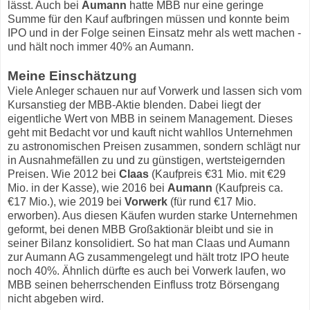
lässt. Auch bei
Aumann
hatte MBB nur eine geringe
Summe für den Kauf aufbringen müssen und konnte beim
IPO und in der Folge seinen Einsatz mehr als wett machen -
und hält noch immer 40% an Aumann.
Meine Einschätzung
Viele Anleger schauen nur auf Vorwerk und lassen sich vom
Kursanstieg der MBB-Aktie blenden. Dabei liegt der
eigentliche Wert von MBB in seinem Management. Dieses
geht mit Bedacht vor und kauft nicht wahllos Unternehmen
zu astronomischen Preisen zusammen, sondern schlägt nur
in Ausnahmefällen zu und zu günstigen, wertsteigernden
Preisen. Wie 2012 bei
Claas
(Kaufpreis €31 Mio. mit €29
Mio. in der Kasse), wie 2016 bei
Aumann
(Kaufpreis ca.
€17 Mio.), wie 2019 bei
Vorwerk
(für rund €17 Mio.
erworben). Aus diesen Käufen wurden starke Unternehmen
geformt, bei denen MBB Großaktionär bleibt und sie in
seiner Bilanz konsolidiert. So hat man Claas und Aumann
zur Aumann AG zusammengelegt und hält trotz IPO heute
noch 40%. Ähnlich dürfte es auch bei Vorwerk laufen, wo
MBB seinen beherrschenden Einfluss trotz Börsengang
nicht abgeben wird.