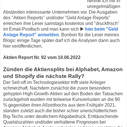
nehme ich mir in
unregelmäßigen
Abständen interessante Unternehmen vor. Die Ausgaben
des "Aktien Reports" und/oder "Geld Anlage Reports"
erreichen ihre Leser samstags kostenlos und "druckfrisch"
im Email-Postfach und man kann sich ▶
hier beim "Geld
Anlage Report" anmelden
. Bonbon für die Leser meines
Blogs: einige Tage später darf ich die Analysen dann auch
hier veröffentlichen.
Aktien Report Nr. 92 vom 10.06.2022
Zünden die Aktiensplits bei Alphabet, Amazon
und Shopify die nächste Rally?
Der Sell-off im Technologiesektor trifft viele Anleger
schmerzhaft. Nachdem zunächst die zuvor besonders
gehypten High-Growth-Aktien auf den Boden der Tatsachen
zurückgeholt wurden mit teilweise Kursverlusten an die 90
% gegenüber ihren Allzeithochs aus dem Frühjahr 2021,
standen zuletzt auch die bisher schier unerschütterlichen
Big-Techs unter deutlichem Abgabedruck. Enttäuschende
Quartalszahlen und/oder verhaltene Prognosen bei