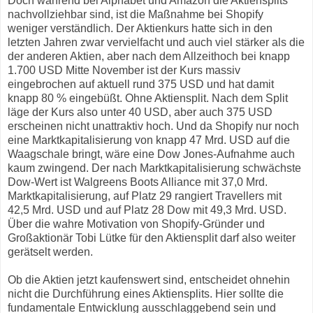
Doch während bei Alphabet und Amazon die Aktiensplits
nachvollziehbar sind, ist die Maßnahme bei Shopify
weniger verständlich. Der Aktienkurs hatte sich in den
letzten Jahren zwar vervielfacht und auch viel stärker als die
der anderen Aktien, aber nach dem Allzeithoch bei knapp
1.700 USD Mitte November ist der Kurs massiv
eingebrochen auf aktuell rund 375 USD und hat damit
knapp 80 % eingebüßt. Ohne Aktiensplit. Nach dem Split
läge der Kurs also unter 40 USD, aber auch 375 USD
erscheinen nicht unattraktiv hoch. Und da Shopify nur noch
eine Marktkapitalisierung von knapp 47 Mrd. USD auf die
Waagschale bringt, wäre eine Dow Jones-Aufnahme auch
kaum zwingend. Der nach Marktkapitalisierung schwächste
Dow-Wert ist Walgreens Boots Alliance mit 37,0 Mrd.
Marktkapitalisierung, auf Platz 29 rangiert Travellers mit
42,5 Mrd. USD und auf Platz 28 Dow mit 49,3 Mrd. USD.
Über die wahre Motivation von Shopify-Gründer und
Großaktionär Tobi Lütke für den Aktiensplit darf also weiter
gerätselt werden.
Ob die Aktien jetzt kaufenswert sind, entscheidet ohnehin
nicht die Durchführung eines Aktiensplits. Hier sollte die
fundamentale Entwicklung ausschlaggebend sein und