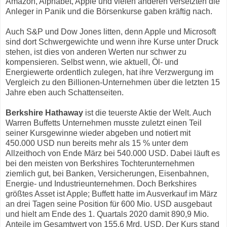
Amazon, Alphabet, Apple und vielen anderen versetzten die
Anleger in Panik und die Börsenkurse gaben kräftig nach.
Auch S&P und Dow Jones litten, denn Apple und Microsoft
sind dort Schwergewichte und wenn ihre Kurse unter Druck
stehen, ist dies von anderen Werten nur schwer zu
kompensieren. Selbst wenn, wie aktuell, Öl- und
Energiewerte ordentlich zulegen, hat ihre Verzwergung im
Vergleich zu den Billionen-Unternehmen über die letzten 15
Jahre eben auch Schattenseiten.
Berkshire Hathaway
ist die teuerste Aktie der Welt. Auch
Warren Buffetts Unternehmen musste zuletzt einen Teil
seiner Kursgewinne wieder abgeben und notiert mit
450.000 USD nun bereits mehr als 15 % unter dem
Allzeithoch von Ende März bei 540.000 USD. Dabei läuft es
bei den meisten von Berkshires Tochterunternehmen
ziemlich gut, bei Banken, Versicherungen, Eisenbahnen,
Energie- und Industrieunternehmen. Doch Berkshires
größtes Asset ist Apple; Buffett hatte im Ausverkauf im März
an drei Tagen seine Position für 600 Mio. USD ausgebaut
und hielt am Ende des 1. Quartals 2020 damit 890,9 Mio.
Anteile im Gesamtwert von 155,6 Mrd. USD. Der Kurs stand