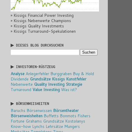
» Kissigs Financial Power Investing
» Kissigs Nebenwerte Champions
» Kissigs Quality Investments
» Kissigs Turnaround-Spekulationen
▶ DIESES BLOG DURCHSUCHEN
▶ INVESTOREN-RÜSTZEUG
Analyse
Anlegerfehler
Burggraben
Buy & Hold
Dividende
Grundsätze
Kissigs Kunstfehler
Nebenwerte
Quality Investing
Strategie
Turnaround
Value Investing
Was ist?
▶ BÖRSENWEISHEITEN
Baruchs Börsenwissen
Börsentheater
Börsenweisheiten
Buffetts Bonmots
Fishers
Fortune
Grahams Grundsätze
Kostolanys
Know-how
Lynchs Lehrsätze
Mungers
Merksätze
Templetons Tipps