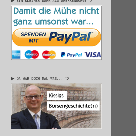
▶ EIN KLEINER DANK ALS ANERKENNUNG? ツ
▶ DA WAR DOCH MAL WAS... ツ