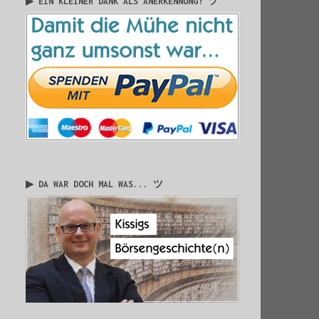
▶ EIN KLEINER DANK ALS ANERKENNUNG? ツ
▶ DA WAR DOCH MAL WAS... ツ