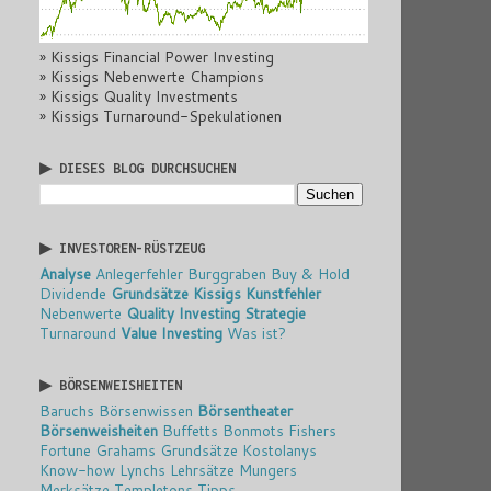
» Kissigs Financial Power Investing
» Kissigs Nebenwerte Champions
» Kissigs Quality Investments
» Kissigs Turnaround-Spekulationen
▶ DIESES BLOG DURCHSUCHEN
▶ INVESTOREN-RÜSTZEUG
Analyse
Anlegerfehler
Burggraben
Buy & Hold
Dividende
Grundsätze
Kissigs Kunstfehler
Nebenwerte
Quality Investing
Strategie
Turnaround
Value Investing
Was ist?
▶ BÖRSENWEISHEITEN
Baruchs Börsenwissen
Börsentheater
Börsenweisheiten
Buffetts Bonmots
Fishers
Fortune
Grahams Grundsätze
Kostolanys
Know-how
Lynchs Lehrsätze
Mungers
Merksätze
Templetons Tipps