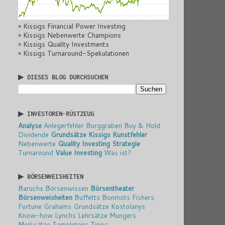
» Kissigs Financial Power Investing
» Kissigs Nebenwerte Champions
» Kissigs Quality Investments
» Kissigs Turnaround-Spekulationen
▶ DIESES BLOG DURCHSUCHEN
▶ INVESTOREN-RÜSTZEUG
Analyse
Anlegerfehler
Burggraben
Buy & Hold
Dividende
Grundsätze
Kissigs Kunstfehler
Nebenwerte
Quality Investing
Strategie
Turnaround
Value Investing
Was ist?
▶ BÖRSENWEISHEITEN
Baruchs Börsenwissen
Börsentheater
Börsenweisheiten
Buffetts Bonmots
Fishers
Fortune
Grahams Grundsätze
Kostolanys
Know-how
Lynchs Lehrsätze
Mungers
Merksätze
Templetons Tipps