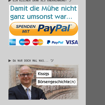
▶ EIN KLEINER DANK ALS ANERKENNUNG? ツ
▶ DA WAR DOCH MAL WAS... ツ