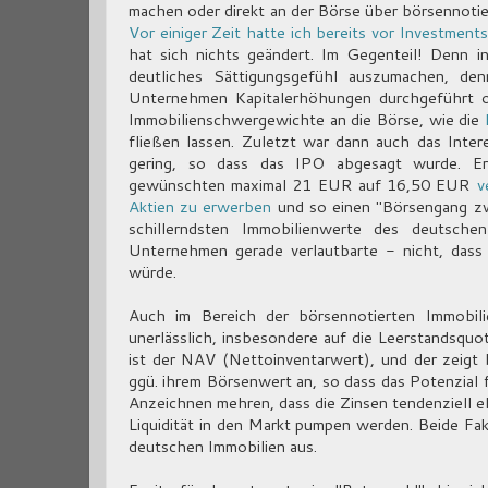
machen oder direkt an der Börse über börsennot
Vor einiger Zeit hatte ich bereits vor Investmen
hat sich nichts geändert. Im Gegenteil! Denn 
deutliches Sättigungsgefühl auszumachen, de
Unternehmen Kapitalerhöhungen durchgeführt o
Immobilienschwergewichte an die Börse, wie die
fließen lassen. Zuletzt war dann auch das Int
gering, so dass das IPO abgesagt wurde. Er
gewünschten maximal 21 EUR auf 16,50 EUR
v
Aktien zu erwerben
und so einen "Börsengang zw
schillerndsten Immobilienwerte des deutsche
Unternehmen gerade verlautbarte - nicht, dass
würde.
Auch im Bereich der börsennotierten Immobili
unerlässlich, insbesondere auf die Leerstandsqu
ist der NAV (Nettoinventarwert), und der zeig
ggü. ihrem Börsenwert an, so dass das Potenzial 
Anzeichnen mehren, dass die Zinsen tendenziell e
Liquidität in den Markt pumpen werden. Beide Fa
deutschen Immobilien aus.