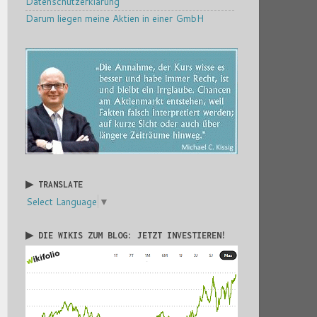
Datenschutzerklärung
Darum liegen meine Aktien in einer GmbH
▶ TRANSLATE
Select Language
▼
▶ DIE WIKIS ZUM BLOG: JETZT INVESTIEREN!