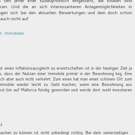
 seit jeher eher subeuphorisch eingestellt, die Risiken sind
cen. Und die an sich interessanteren Anlagemöglichkeiten in
ngen sich bei den aktuellen Bewertungen und dem doch schon
auch nicht auf.
t
,
Immobilien
einen Inflationsausgleich zu erwirtschaften ist in der heutigen Zeit ja
zu, dass der Nutzen einer Immobile primär in der Bewohnung lieg. Eine
 ich aber auch nicht verkehrt. Zum einen hat man einen schönen Ort zum
mobile wieder leicht zu Geld machen, wenn eine Bewohnung aus
lbst bin auf Mallorca fündig geworden und werde dort wohl investieren
44
achen zu können ist nicht unbedingt richtig. Bei dem seinerzeitigen