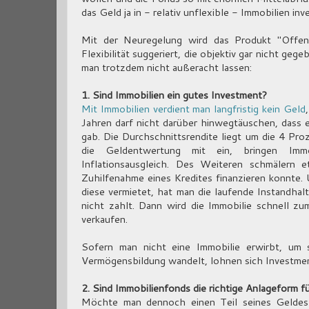
das Geld ja in - relativ unflexible - Immobilien inv
Mit der Neuregelung wird das Produkt "Offene
Flexibilität suggeriert, die objektiv gar nicht ge
man trotzdem nicht außeracht lassen:
1. Sind Immobilien ein gutes Investment?
Mit Immobilien verdient man langfristig kein Geld
Jahren darf nicht darüber hinwegtäuschen, dass e
gab. Die Durchschnittsrendite liegt um die 4 Pro
die Geldentwertung mit ein, bringen Immob
Inflationsausgleich. Des Weiteren schmälern e
Zuhilfenahme eines Kredites finanzieren konnte
diese vermietet, hat man die laufende Instandhal
nicht zahlt. Dann wird die Immobilie schnell 
verkaufen.
Sofern man nicht eine Immobilie erwirbt, um
Vermögensbildung wandelt, lohnen sich Investment
2. Sind Immobilienfonds die richtige Anlageform f
Möchte man dennoch einen Teil seines Geldes i