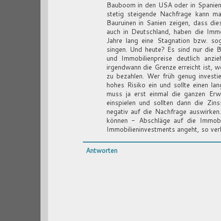
Bauboom in den USA oder in Spanien 
stetig steigende Nachfrage kann m
Bauruinen in Sanien zeigen, dass di
auch in Deutschland, haben die Immo
Jahre lang eine Stagnation bzw. so
singen. Und heute? Es sind nur die B
und Immobilienpreise deutlich anzi
irgendwann die Grenze erreicht ist, w
zu bezahlen. Wer früh genug investie
hohes Risiko ein und sollte einen la
muss ja erst einmal die ganzen Erw
einspielen und sollten dann die Zin
negativ auf die Nachfrage auswirken
können - Abschläge auf die Immobil
Immobilieninvestments angeht, so verl
Antworten