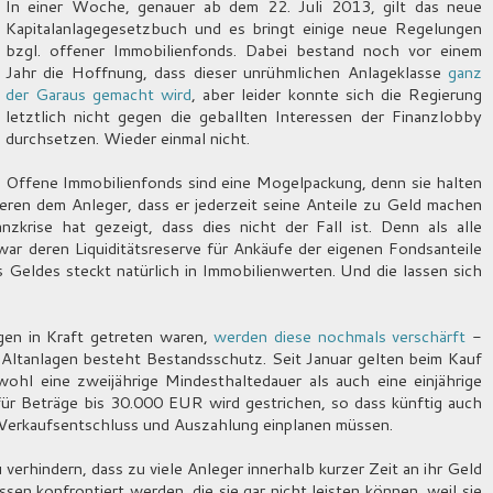
In einer Woche, genauer ab dem 22. Juli 2013, gilt das neue
Kapitalanlagegesetzbuch und es bringt einige neue Regelungen
bzgl. offener Immobilienfonds. Dabei bestand noch vor einem
Jahr die Hoffnung, dass dieser unrühmlichen Anlageklasse
ganz
der Garaus gemacht wird
, aber leider konnte sich die Regierung
letztlich nicht gegen die geballten Interessen der Finanzlobby
durchsetzen. Wieder einmal nicht.
Offene Immobilienfonds sind eine Mogelpackung, denn sie halten
rieren dem Anleger, dass er jederzeit seine Anteile zu Geld machen
zkrise hat gezeigt, dass dies nicht der Fall ist. Denn als alle
 war deren Liquiditätsreserve für Ankäufe der eigenen Fondsanteile
 Geldes steckt natürlich in Immobilienwerten. Und die lassen sich
en in Kraft getreten waren,
werden diese nochmals verschärft
-
ie Altanlagen besteht Bestandsschutz. Seit Januar gelten beim Kauf
ohl eine zweijährige Mindesthaltedauer als auch eine einjährige
für Beträge bis 30.000 EUR wird gestrichen, so dass künftig auch
 Verkaufsentschluss und Auszahlung einplanen müssen.
verhindern, dass zu viele Anleger innerhalb kurzer Zeit an ihr Geld
en konfrontiert werden, die sie gar nicht leisten können, weil sie