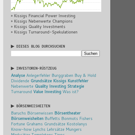
» Kissigs Financial Power Investing
» Kissigs Nebenwerte Champions
» Kissigs Quality Investments
» Kissigs Turnaround-Spekulationen
▶ DIESES BLOG DURCHSUCHEN
▶ INVESTOREN-RÜSTZEUG
Analyse
Anlegerfehler
Burggraben
Buy & Hold
Dividende
Grundsätze
Kissigs Kunstfehler
Nebenwerte
Quality Investing
Strategie
Turnaround
Value Investing
Was ist?
▶ BÖRSENWEISHEITEN
Baruchs Börsenwissen
Börsentheater
Börsenweisheiten
Buffetts Bonmots
Fishers
Fortune
Grahams Grundsätze
Kostolanys
Know-how
Lynchs Lehrsätze
Mungers
Merksätze
Templetons Tipps