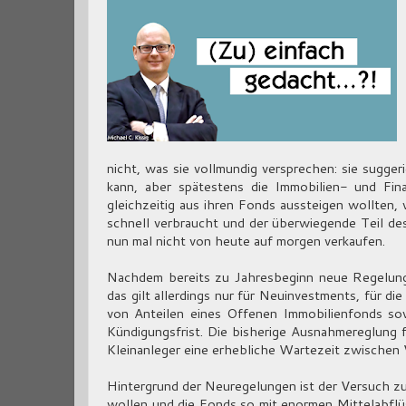
nicht, was sie vollmundig versprechen: sie sugge
kann, aber spätestens die Immobilien- und Finan
gleichzeitig aus ihren Fonds aussteigen wollten,
schnell verbraucht und der überwiegende Teil des
nun mal nicht von heute auf morgen verkaufen.
Nachdem bereits zu Jahresbeginn neue Regelung
das gilt allerdings nur für Neuinvestments, für d
von Anteilen eines Offenen Immobilienfonds sow
Kündigungsfrist. Die bisherige Ausnahmereglung 
Kleinanleger eine erhebliche Wartezeit zwischen
Hintergrund der Neuregelungen ist der Versuch zu 
wollen und die Fonds so mit enormen Mittelabflüss