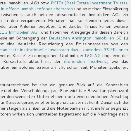
ierte Immobilien-AGs bzw.
REITs (Real Estate Investment Trusts)
.
ts in offene Immobilienfonds abgeraten
und an meiner Einschätzung
inzwischen ist auch bei den börsennotierten Immobilien-AGs ein
nn in den vergangenen Monaten hat so ziemlich jedes dieser
der aber Anleihen begeben. Und darüber hinaus kamen weitere
LEG Immobilien AG
, und haben viel Anlegergeld in diesen Bereich
eresse am Börsengang der
Deutschen Annington Immobilien SE
zu
st eine deutliche Reduzierung des Emissionspreises von den
eranlasste institutionelle Investoren dazu, zumindest 35 Millionen
eiter Klasse" zu ermöglichen. Und mit der
IVG AG
ringt eine der
n Kurszettels aktuell mit der
drohenden Insolvenz
, wie das
 über ein solches Szenario nicht schon seit Monaten spekuliert
enunternehmen ist also ein genauer Blick auf die Kennzahlen
ote und den Verschuldungsgrad. Eine wichtige Bewertungskennzahl
t bei den wenigsten Unternehmen noch einen deutlichen Abschlag
für Kurssteigerungen eher begrenzt zu sein scheint. Zumal sich die
her steigen als sinken und die Notenbanken nicht mehr unbegrenzt
ktoren wirken sich unmittelbar begrenzend auf die Nachfrage nach