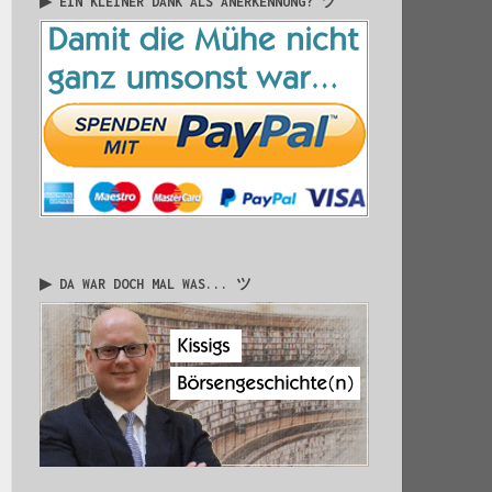
▶ EIN KLEINER DANK ALS ANERKENNUNG? ツ
▶ DA WAR DOCH MAL WAS... ツ