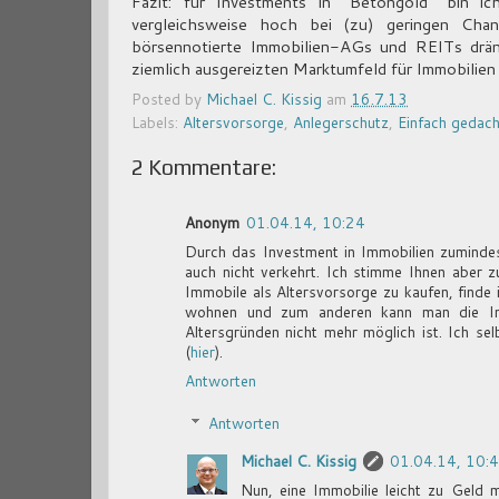
Fazit: für Investments in "Betongold" bin ich
vergleichsweise hoch bei (zu) geringen Chan
börsennotierte Immobilien-AGs und REITs drä
ziemlich ausgereizten Marktumfeld für Immobilien 
Posted by
Michael C. Kissig
am
16.7.13
Labels:
Altersvorsorge
,
Anlegerschutz
,
Einfach gedach
2 Kommentare:
Anonym
01.04.14, 10:24
Durch das Investment in Immobilien zumindest 
auch nicht verkehrt. Ich stimme Ihnen aber 
Immobile als Altersvorsorge zu kaufen, finde
wohnen und zum anderen kann man die Im
Altersgründen nicht mehr möglich ist. Ich se
(
hier
).
Antworten
Antworten
Michael C. Kissig
01.04.14, 10:
Nun, eine Immobilie leicht zu Geld m