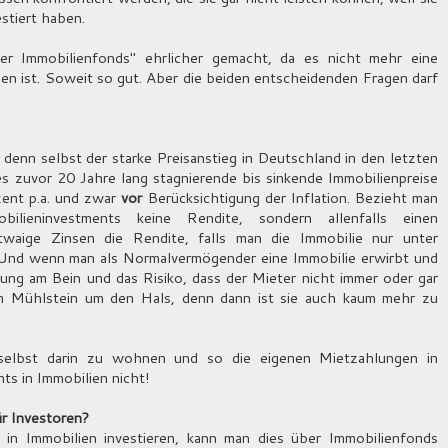
estiert haben.
r Immobilienfonds" ehrlicher gemacht, da es nicht mehr eine
geben ist. Soweit so gut. Aber die beiden entscheidenden Fragen darf
, denn selbst der starke Preisanstieg in Deutschland in den letzten
s zuvor 20 Jahre lang stagnierende bis sinkende Immobilienpreise
zent p.a. und zwar
vor
Berücksichtigung der Inflation. Bezieht man
ilieninvestments keine Rendite, sondern allenfalls einen
twaige Zinsen die Rendite, falls man die Immobilie nur unter
. Und wenn man als Normalvermögender eine Immobilie erwirbt und
tung am Bein und das Risiko, dass der Mieter nicht immer oder gar
zum Mühlstein um den Hals, denn dann ist sie auch kaum mehr zu
 selbst darin zu wohnen und so die eigenen Mietzahlungen in
s in Immobilien nicht!
ür Investoren?
n Immobilien investieren, kann man dies über Immobilienfonds