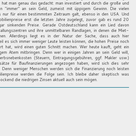
hat man genau das gedacht: man investiert und durch die große und
an "immer" an sein Geld, zumeist mit üppigem Gewinn. Die vielen
es nur für einen bestimmnten Zeitraum galt, ebenso in den USA. Und
bilienpreise erst die letzten Jahre zugelegt, zuvor gab es rund 20
gar sinkenden Preise. Gerade Ostdeutschland kann ein Lied davon
allungszentren und ihre unmittelbaren Randlagen, in denen die Miet-
ehen. Allerdings liegt es in der Natur der Sache, dass auch hier
eil es sich immer weniger Leute leisten können, die hohen Preise noch
rt hat, wird einen guten Schnitt machen. Wer heute kauft, geht ein
ngem Atem mitbringen. Denn wer in einigen Jahren an sein Geld will,
erbsnebenkosten (Steuern, Eintragungsgebühren, ggf. Makler usw.)
ssätze für Baufinanzierungen angezogen haben, wird sich dies sehr
. Denn weniger Menschen werden sich die Finanzierung noch leisten
ienpreise werden die Folge sein. Ich bleibe daher skeptisch was
ockend die niedrigen Zinsen aktuell auch sein mögen.