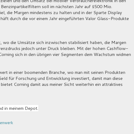
rzielen und den Umsatz bei mobiler Verbraucherelektronik in den
enzinpartikelfiltern soll im nächsten Jahr auf $500 Mio.
el, die Margen mindestens zu halten und in der Sparte Display
äft durch die vor einem Jahr eingeführten Valor Glass-Produkte
, wo die Umsätze sich inzwischen stabilisiert haben, die Margen
renzdrucks jedoch unter Druck bleiben. Mit der hohen Cashflow-
Corning sich in den übrigen vier Segmenten dem Wachstum widmen
wert in einer boomenden Branche, wo man mit seinen Produkten
ld für Forschung und Entwicklung investiert, damit man diese
bietet Corning damit aus meiner Sicht weiterhin ein attraktives
d in meinem Depot.
lenwerk