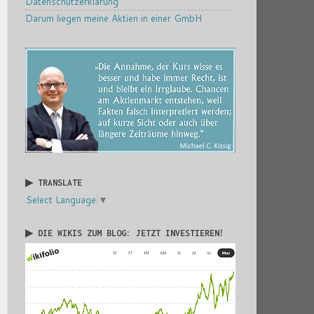
Datenschutzerklärung
Darum liegen meine Aktien in einer GmbH
▶ TRANSLATE
Select Language
▼
▶ DIE WIKIS ZUM BLOG: JETZT INVESTIEREN!