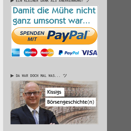
▶ EIN KLEINER DANK ALS ANERKENNUNG? ツ
▶ DA WAR DOCH MAL WAS... ツ