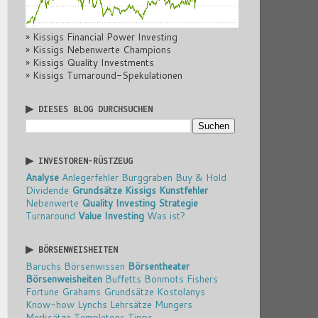
» Kissigs Financial Power Investing
» Kissigs Nebenwerte Champions
» Kissigs Quality Investments
» Kissigs Turnaround-Spekulationen
▶ DIESES BLOG DURCHSUCHEN
▶ INVESTOREN-RÜSTZEUG
Analyse
Anlegerfehler
Burggraben
Buy & Hold
Dividende
Grundsätze
Kissigs Kunstfehler
Nebenwerte
Quality Investing
Strategie
Turnaround
Value Investing
Was ist?
▶ BÖRSENWEISHEITEN
Baruchs Börsenwissen
Börsentheater
Börsenweisheiten
Buffetts Bonmots
Fishers
Fortune
Grahams Grundsätze
Kostolanys
Know-how
Lynchs Lehrsätze
Mungers
Merksätze
Templetons Tipps