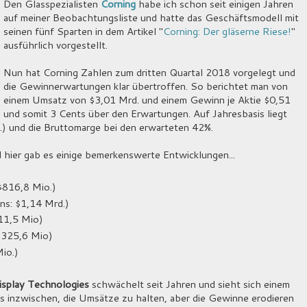
Den Glasspezialisten
Corning
habe ich schon seit einigen Jahren
auf meiner Beobachtungsliste und hatte das Geschäftsmodell mit
seinen fünf Sparten in dem Artikel "
Corning: Der gläserne Riese!
"
ausführlich vorgestellt.
Nun hat Corning Zahlen zum dritten Quartal 2018 vorgelegt und
die Gewinnerwartungen klar übertroffen. So berichtet man von
einem Umsatz von $3,01 Mrd. und einem Gewinn je Aktie $0,51
und somit 3 Cents über den Erwartungen. Auf Jahresbasis liegt
) und die Bruttomarge bei den erwarteten 42%.
 hier gab es einige bemerkenswerte Entwicklungen...
$816,8 Mio.)
ns: $1,14 Mrd.)
411,5 Mio)
$325,6 Mio)
io.)
isplay Technologies
schwächelt seit Jahren und sieht sich einem
s inzwischen, die Umsätze zu halten, aber die Gewinne erodieren