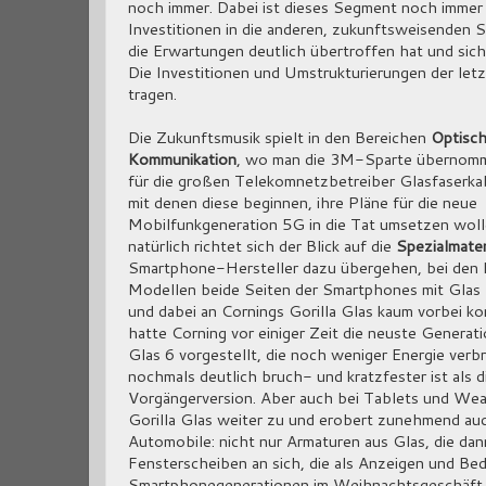
noch immer. Dabei ist dieses Segment noch immer
Investitionen in die anderen, zukunftsweisenden S
die Erwartungen deutlich übertroffen hat und sich
Die Investitionen und Umstrukturierungen der let
tragen.
Die Zukunftsmusik spielt in den Bereichen
Optisc
Kommunikation
, wo man die 3M-Sparte übernom
für die großen Telekomnetzbetreiber Glasfaserkab
mit denen diese beginnen, ihre Pläne für die neue
Mobilfunkgeneration 5G in die Tat umsetzen wol
natürlich richtet sich der Blick auf die
Spezialmater
Smartphone-Hersteller dazu übergehen, bei den 
Modellen beide Seiten der Smartphones mit Glas 
und dabei an Cornings Gorilla Glas kaum vorbei k
hatte Corning vor einiger Zeit die neuste Generati
Glas 6 vorgestellt, die noch weniger Energie verb
nochmals deutlich bruch- und kratzfester ist als d
Vorgängerversion. Aber auch bei Tablets und Wea
Gorilla Glas weiter zu und erobert zunehmend auc
Automobile: nicht nur Armaturen aus Glas, die dan
Fensterscheiben an sich, die als Anzeigen und Bed
Smartphonegenerationen im Weihnachtsgeschäft vi