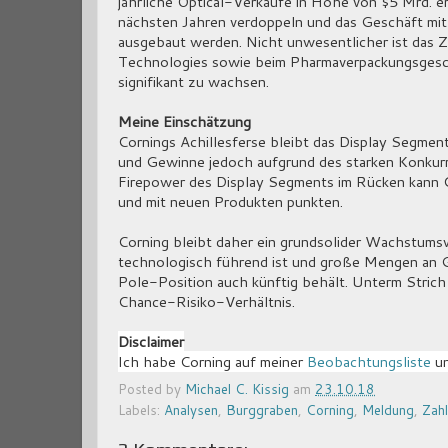
jährliche Optical-Verkäufe in Höhe von $5 Mrd. e
nächsten Jahren verdoppeln und das Geschäft mit B
ausgebaut werden. Nicht unwesentlicher ist das Zi
Technologies sowie beim Pharmaverpackungsgesch
signifikant zu wachsen.
Meine Einschätzung
Cornings Achillesferse bleibt das Display Segment
und Gewinne jedoch aufgrund des starken Konkur
Firepower des Display Segments im Rücken kann 
und mit neuen Produkten punkten.
Corning bleibt daher ein grundsolider Wachstums
technologisch führend ist und große Mengen an Ge
Pole-Position auch künftig behält. Unterm Strich 
Chance-Risiko-Verhältnis.
Disclaimer
Ich habe Corning auf meiner
Beobachtungsliste
un
Posted by
Michael C. Kissig
am
23.10.18
Labels:
Analysen
,
Burggraben
,
Corning
,
Meldung
,
Zah