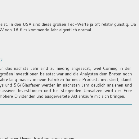
reist. In den USA sind diese großen Tec-Werte ja oft relativ günstig. Da
GV von 16 fürs kommende Jahr eigentlich normal.
57
r das nächste Jahr sind zu niedrig angesetzt, weil Corning in den
großen Investitionen belastet war und die Analysten dem Braten noch
ahre lang massiv in neue Fabriken für neue Produkte investiert, damit
ays und 5G/Glasfaser werden im nächsten Jahr deutlich anziehen und
massiven Investitionen und bei steigenden Umsätzen wird der Free
 höhere Dividenden und ausgeweitete Aktienkäufe mit sich bringen.
mit einer kleinen Position eingestiegen.