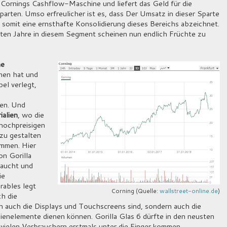
 Cornings Cashflow-Maschine und liefert das Geld für die
parten. Umso erfreulicher ist es, dass Der Umsatz in dieser Sparte
 somit eine ernsthafte Konsolidierung dieses Bereichs abzeichnet.
zten Jahre in diesem Segment scheinen nun endlich Früchte zu
he
men hat und
el verlegt,
len. Und
ialien
, wo die
hochpreisigen
zu gestalten
ommen. Hier
on Gorilla
raucht und
ie
rables legt
Corning (Quelle:
wallstreet-online.de
)
h die
n auch die Displays und Touchscreens sind, sondern auch die
ienelemente dienen können. Gorilla Glas 6 dürfte in den neusten
elen Verbrauchern erstmals unter die Finger kommen...