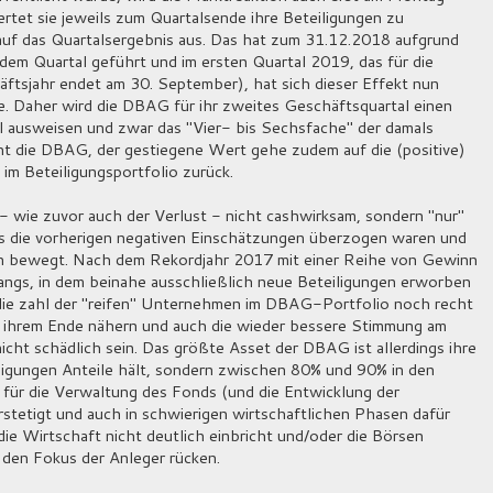
rtet sie jeweils zum Quartalsende ihre Beteiligungen zu
 auf das Quartalsergebnis aus. Das hat zum 31.12.2018 aufgrund
dem Quartal geführt und im ersten Quartal 2019, das für die
ftsjahr endet am 30. September), hat sich dieser Effekt nun
. Daher wird die DBAG für ihr zweites Geschäftsquartal einen
 ausweisen und zwar das "Vier- bis Sechsfache" der damals
nt die DBAG, der gestiegene Wert gehe zudem auf die (positive)
im Beteiligungsportfolio zurück.
 - wie zuvor auch der Verlust - nicht cashwirksam, sondern "nur"
ass die vorherigen negativen Einschätzungen überzogen waren und
n bewegt. Nach dem Rekordjahr 2017 mit einer Reihe von Gewinn
angs, in dem beinahe ausschließlich neue Beteiligungen erworben
 die zahl der "reifen" Unternehmen im DBAG-Portfolio noch recht
am ihrem Ende nähern und auch die wieder bessere Stimmung am
cht schädlich sein. Das größte Asset der DBAG ist allerdings ihre
eiligungen Anteile hält, sondern zwischen 80% und 90% in den
für die Verwaltung des Fonds (und die Entwicklung der
stetigt und auch in schwierigen wirtschaftlichen Phasen dafür
die Wirtschaft nicht deutlich einbricht und/oder die Börsen
den Fokus der Anleger rücken.