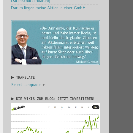
Datenschutzerklärung
Darum liegen meine Aktien in einer GmbH
▶ TRANSLATE
Select Language
▼
▶ DIE WIKIS ZUM BLOG: JETZT INVESTIEREN!