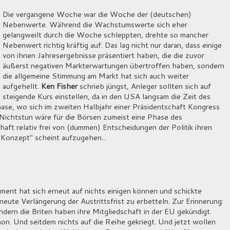
Die vergangene Woche war die Woche der (deutschen)
Nebenwerte. Während die Wachstumswerte sich eher
gelangweilt durch die Woche schleppten, drehte so mancher
Nebenwert richtig kräftig auf. Das lag nicht nur daran, dass einige
von ihnen Jahresergebnisse präsentiert haben, die die zuvor
äußerst negativen Markterwartungen übertroffen haben, sondern
die allgemeine Stimmung am Markt hat sich auch weiter
aufgehellt.
Ken Fisher
schrieb jüngst, Anleger sollten sich auf
steigende Kurs einstellen, da in den USA langsam die Zeit des
hase, wo sich im zweiten Halbjahr einer Präsidentschaft Kongress
 Nichtstun wäre für die Börsen zumeist eine Phase des
ft relativ frei von (dummen) Entscheidungen der Politik ihren
Konzept" scheint aufzugehen...
ament hat sich erneut auf nichts einigen können und schickte
eute Verlängerung der Austrittsfrist zu erbetteln. Zur Erinnerung:
ondern die Briten haben ihre Mitgliedschaft in der EU gekündigt.
n. Und seitdem nichts auf die Reihe gekriegt. Und jetzt wollen