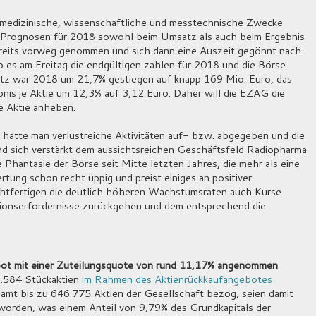
 medizinische, wissenschaftliche und messtechnische Zwecke
ne Prognosen für 2018 sowohl beim Umsatz als auch beim Ergebnis
bereits vorweg genommen und sich dann eine Auszeit gegönnt nach
s am Freitag die endgültigen zahlen für 2018 und die Börse
satz war 2018 um 21,7% gestiegen auf knapp 169 Mio. Euro, das
is je Aktie um 12,3% auf 3,12 Euro. Daher will die EZAG die
e Aktie anheben.
hatte man verlustreiche Aktivitäten auf- bzw. abgegeben und die
d sich verstärkt dem aussichtsreichen Geschäftsfeld Radiopharma
 Phantasie der Börse seit Mitte letzten Jahres, die mehr als eine
tung schon recht üppig und preist einiges an positiver
rechtfertigen die deutlich höheren Wachstumsraten auch Kurse
itionserfordernisse zurückgehen und dem entsprechend die
bot mit einer Zuteilungsquote von rund 11,17% angenommen
2.584 Stückaktien
im Rahmen des Aktienrückkaufangebotes
amt bis zu 646.775 Aktien der Gesellschaft bezog, seien damit
orden, was einem Anteil von 9,79% des Grundkapitals der