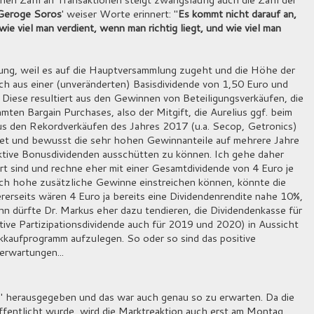
Geroge Soros
' weiser Worte erinnert: "
Es kommt nicht darauf an,
 wie viel man verdient, wenn man richtig liegt, und wie viel man
nnung, weil es auf die Hauptversammlung zugeht und die Höhe der
sich aus einer (unveränderten) Basisdividende von 1,50 Euro und
. Diese resultiert aus den Gewinnen von Beteiligungsverkäufen, die
mten Bargain Purchases, also der Mitgift, die Aurelius ggf. beim
s den Rekordverkäufen des Jahres 2017 (u.a. Secop, Getronics)
ttet und bewusst die sehr hohen Gewinnanteile auf mehrere Jahre
aktive Bonusdividenden ausschütten zu können. Ich gehe daher
rt sind und rechne eher mit einer Gesamtdividende von 4 Euro je
och hohe zusätzliche Gewinne einstreichen können, könnte die
erseits wären 4 Euro ja bereits eine Dividendenrendite nahe 10%,
ann dürfte Dr. Markus eher dazu tendieren, die Dividendenkasse für
ktive Partizipationsdividende auch für 2019 und 2020) in Aussicht
ckkaufprogramm aufzulegen. So oder so sind das positive
erwartungen...
 herausgegeben und das war auch genau so zu erwarten. Da die
fentlicht wurde, wird die Marktreaktion auch erst am Montag