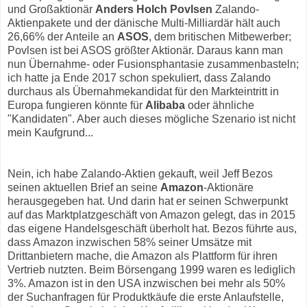
und Großaktionär
Anders Holch Povlsen
Zalando-
Aktienpakete und der dänische Multi-Milliardär hält auch
26,66% der Anteile an
ASOS
, dem britischen Mitbewerber;
Povlsen ist bei ASOS größter Aktionär. Daraus kann man
nun Übernahme- oder Fusionsphantasie zusammenbasteln;
ich hatte ja Ende 2017 schon spekuliert, dass Zalando
durchaus als Übernahmekandidat für den Markteintritt in
Europa fungieren könnte für
Alibaba
oder ähnliche
"Kandidaten". Aber auch dieses mögliche Szenario ist nicht
mein Kaufgrund...
Nein, ich habe Zalando-Aktien gekauft, weil Jeff Bezos
seinen aktuellen Brief an seine
Amazon
-Aktionäre
herausgegeben hat. Und darin hat er seinen Schwerpunkt
auf das Marktplatzgeschäft von Amazon gelegt, das in 2015
das eigene Handelsgeschäft überholt hat. Bezos führte aus,
dass Amazon inzwischen 58% seiner Umsätze mit
Drittanbietern mache, die Amazon als Plattform für ihren
Vertrieb nutzten. Beim Börsengang 1999 waren es lediglich
3%. Amazon ist in den USA inzwischen bei mehr als 50%
der Suchanfragen für Produktkäufe die erste Anlaufstelle,