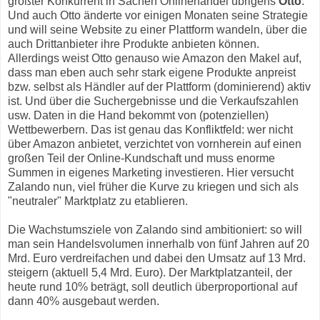
größter Konkurrent in Sachen Onlinehandel übrigens
Otto
.
Und auch Otto änderte vor einigen Monaten seine Strategie
und will seine Website zu einer Plattform wandeln, über die
auch Drittanbieter ihre Produkte anbieten können.
Allerdings weist Otto genauso wie Amazon den Makel auf,
dass man eben auch sehr stark eigene Produkte anpreist
bzw. selbst als Händler auf der Plattform (dominierend) aktiv
ist. Und über die Suchergebnisse und die Verkaufszahlen
usw. Daten in die Hand bekommt von (potenziellen)
Wettbewerbern. Das ist genau das Konfliktfeld: wer nicht
über Amazon anbietet, verzichtet von vornherein auf einen
großen Teil der Online-Kundschaft und muss enorme
Summen in eigenes Marketing investieren. Hier versucht
Zalando nun, viel früher die Kurve zu kriegen und sich als
"neutraler" Marktplatz zu etablieren.
Die Wachstumsziele von Zalando sind ambitioniert: so will
man sein Handelsvolumen innerhalb von fünf Jahren auf 20
Mrd. Euro verdreifachen und dabei den Umsatz auf 13 Mrd.
steigern (aktuell 5,4 Mrd. Euro). Der Marktplatzanteil, der
heute rund 10% beträgt, soll deutlich überproportional auf
dann 40% ausgebaut werden.