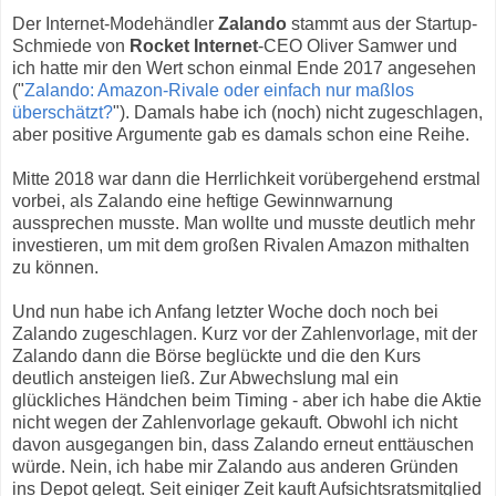
Der Internet-Modehändler
Zalando
stammt aus der Startup-
Schmiede von
Rocket Internet
-CEO Oliver Samwer und
ich hatte mir den Wert schon einmal Ende 2017 angesehen
("
Zalando: Amazon-Rivale oder einfach nur maßlos
überschätzt?
"). Damals habe ich (noch) nicht zugeschlagen,
aber positive Argumente gab es damals schon eine Reihe.
Mitte 2018 war dann die Herrlichkeit vorübergehend erstmal
vorbei, als Zalando eine heftige Gewinnwarnung
aussprechen musste. Man wollte und musste deutlich mehr
investieren, um mit dem großen Rivalen Amazon mithalten
zu können.
Und nun habe ich Anfang letzter Woche doch noch bei
Zalando zugeschlagen. Kurz vor der Zahlenvorlage, mit der
Zalando dann die Börse beglückte und die den Kurs
deutlich ansteigen ließ. Zur Abwechslung mal ein
glückliches Händchen beim Timing - aber ich habe die Aktie
nicht wegen der Zahlenvorlage gekauft. Obwohl ich nicht
davon ausgegangen bin, dass Zalando erneut enttäuschen
würde. Nein, ich habe mir Zalando aus anderen Gründen
ins Depot gelegt. Seit einiger Zeit kauft Aufsichtsratsmitglied