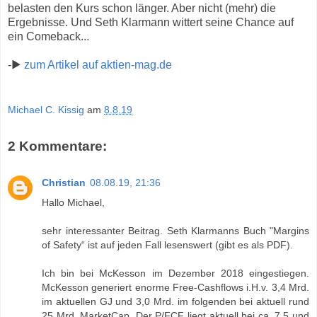
belasten den Kurs schon länger. Aber nicht (mehr) die
Ergebnisse. Und Seth Klarmann wittert seine Chance auf
ein Comeback...
-▶
zum Artikel auf aktien-mag.de
Michael C. Kissig
am
8.8.19
2 Kommentare:
Christian
08.08.19, 21:36
Hallo Michael,
sehr interessanter Beitrag. Seth Klarmanns Buch "Margins
of Safety“ ist auf jeden Fall lesenswert (gibt es als PDF).
Ich bin bei McKesson im Dezember 2018 eingestiegen.
McKesson generiert enorme Free-Cashflows i.H.v. 3,4 Mrd.
im aktuellen GJ und 3,0 Mrd. im folgenden bei aktuell rund
25 Mrd. MarketCap. Der P/FCF liegt aktuell bei ca. 7,5 und