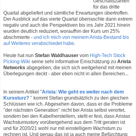
Geschäftszahlen
für das dritte
Quartal abgeliefert und sämtliche Erwartungen übertroffen.
Der Ausblick auf das vierte Quartal überraschte dann extrem
negativ und auch die Perspektiven bis ins Jahr 2021 hinein
wurden deutlich reduziert, woraufhin der Kurs um 25%
abschmierte -
und ich mich von meinem Arista-Bestand bis
auf Weiteres verabschiedet habe
.
Heute hat nun
Stefan Waldhauser
vom
High-Tech Stock
Picking-Wiki
seine sehr informative Einschätzung zu
Arista
Networks
abgegeben, die sich sich weitgehend mit meinen
Überlegungen deckt - aber eben nicht in allen Bereichen...
In seinem Artikel "
Arista: Wie geht es weiter nach dem
Kurssturz?
" kommt Stefan grundsätzlich zu den gleichen
Schlüssen wie ich. Abgesehen davon, dass er die Probleme
"der nächsten Generation" nicht bei Arista selbst verortet,
sondern bei den Kabelherstellern, stellt er fest, dass Aristas
Wachstumsstory vorübergehend aus dem Tritt geraten ist
und für 2020/21 wohl nur mit einstelligem Wachstum zu
rechnen ist. Und genau das ist ja auch meine Befürchtung