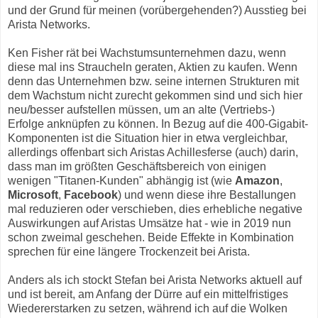
und der Grund für meinen (vorübergehenden?) Ausstieg bei
Arista Networks.
Ken Fisher rät bei Wachstumsunternehmen dazu, wenn
diese mal ins Straucheln geraten, Aktien zu kaufen. Wenn
denn das Unternehmen bzw. seine internen Strukturen mit
dem Wachstum nicht zurecht gekommen sind und sich hier
neu/besser aufstellen müssen, um an alte (Vertriebs-)
Erfolge anknüpfen zu können. In Bezug auf die 400-Gigabit-
Komponenten ist die Situation hier in etwa vergleichbar,
allerdings offenbart sich Aristas Achillesferse (auch) darin,
dass man im größten Geschäftsbereich von einigen
wenigen "Titanen-Kunden" abhängig ist (wie
Amazon
,
Microsoft
,
Facebook
) und wenn diese ihre Bestallungen
mal reduzieren oder verschieben, dies erhebliche negative
Auswirkungen auf Aristas Umsätze hat - wie in 2019 nun
schon zweimal geschehen. Beide Effekte in Kombination
sprechen für eine längere Trockenzeit bei Arista.
Anders als ich stockt Stefan bei Arista Networks aktuell auf
und ist bereit, am Anfang der Dürre auf ein mittelfristiges
Wiedererstarken zu setzen, während ich auf die Wolken