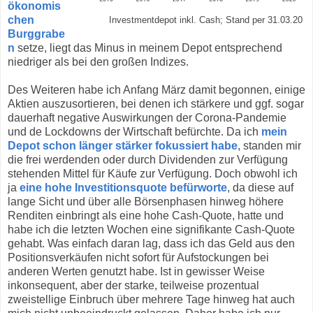
ökonomis
chen
Investmentdepot inkl. Cash; Stand per 31.03.20
Burggrabe
n
setze, liegt das Minus in meinem Depot entsprechend
niedriger als bei den großen Indizes.
Des Weiteren habe ich Anfang März damit begonnen, einige
Aktien auszusortieren, bei denen ich stärkere und ggf. sogar
dauerhaft negative Auswirkungen der Corona-Pandemie
und de Lockdowns der Wirtschaft befürchte. Da ich
mein
Depot schon länger stärker fokussiert habe
, standen mir
die frei werdenden oder durch Dividenden zur Verfügung
stehenden Mittel für Käufe zur Verfügung. Doch obwohl ich
ja
eine hohe Investitionsquote befürworte
, da diese auf
lange Sicht und über alle Börsenphasen hinweg höhere
Renditen einbringt als eine hohe Cash-Quote, hatte und
habe ich die letzten Wochen eine signifikante Cash-Quote
gehabt. Was einfach daran lag, dass ich das Geld aus den
Positionsverkäufen nicht sofort für Aufstockungen bei
anderen Werten genutzt habe. Ist in gewisser Weise
inkonsequent, aber der starke, teilweise prozentual
zweistellige Einbruch über mehrere Tage hinweg hat auch