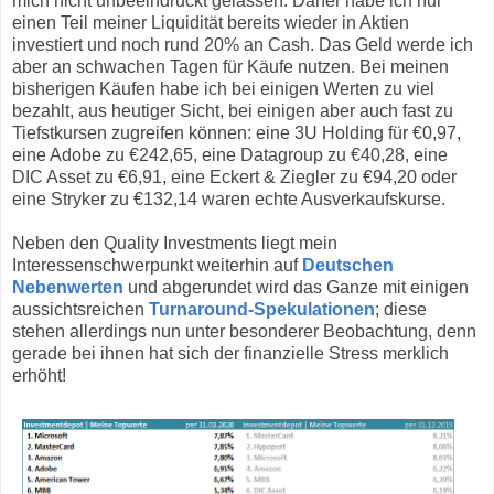
mich nicht unbeeindruckt gelassen. Daher habe ich nur
einen Teil meiner Liquidität bereits wieder in Aktien
investiert und noch rund 20% an Cash. Das Geld werde ich
aber an schwachen Tagen für Käufe nutzen. Bei meinen
bisherigen Käufen habe ich bei einigen Werten zu viel
bezahlt, aus heutiger Sicht, bei einigen aber auch fast zu
Tiefstkursen zugreifen können: eine 3U Holding für €0,97,
eine Adobe zu €242,65, eine Datagroup zu €40,28, eine
DIC Asset zu €6,91, eine Eckert & Ziegler zu €94,20 oder
eine Stryker zu €132,14 waren echte Ausverkaufskurse.
Neben den Quality Investments liegt mein
Interessenschwerpunkt weiterhin auf
Deutschen
Nebenwerten
und abgerundet wird das Ganze mit einigen
aussichtsreichen
Turnaround-Spekulationen
; diese
stehen allerdings nun unter besonderer Beobachtung, denn
gerade bei ihnen hat sich der finanzielle Stress merklich
erhöht!