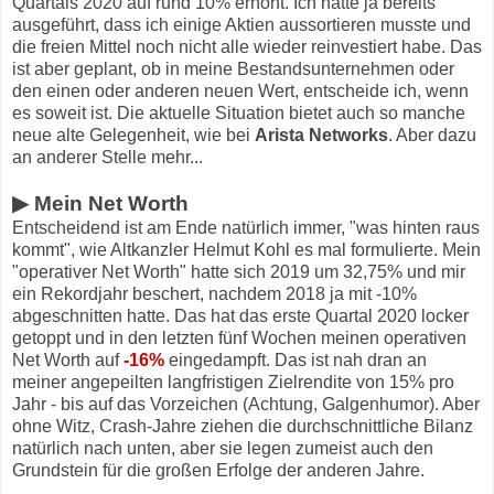
Quartals 2020 auf rund 10% erhöht. Ich hatte ja bereits
ausgeführt, dass ich einige Aktien aussortieren musste und
die freien Mittel noch nicht alle wieder reinvestiert habe. Das
ist aber geplant, ob in meine Bestandsunternehmen oder
den einen oder anderen neuen Wert, entscheide ich, wenn
es soweit ist. Die aktuelle Situation bietet auch so manche
neue alte Gelegenheit, wie bei
Arista Networks
. Aber dazu
an anderer Stelle mehr...
▶ Mein Net Worth
Entscheidend ist am Ende natürlich immer, "was hinten raus
kommt", wie Altkanzler Helmut Kohl es mal formulierte. Mein
"operativer Net Worth" hatte sich 2019 um 32,75% und mir
ein Rekordjahr beschert, nachdem 2018 ja mit -10%
abgeschnitten hatte. Das hat das erste Quartal 2020 locker
getoppt und in den letzten fünf Wochen meinen operativen
Net Worth auf
-16%
eingedampft. Das ist nah dran an
meiner angepeilten langfristigen Zielrendite von 15% pro
Jahr - bis auf das Vorzeichen (Achtung, Galgenhumor). Aber
ohne Witz, Crash-Jahre ziehen die durchschnittliche Bilanz
natürlich nach unten, aber sie legen zumeist auch den
Grundstein für die großen Erfolge der anderen Jahre.