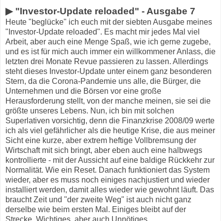
▶ "Investor-Update reloaded" - Ausgabe 7
Heute "beglücke" ich euch mit der siebten Ausgabe meines
"Investor-Update reloaded". Es macht mir jedes Mal viel
Arbeit, aber auch eine Menge Spaß, wie ich gerne zugebe,
und es ist für mich auch immer ein willkommener Anlass, die
letzten drei Monate Revue passieren zu lassen. Allerdings
steht dieses Investor-Update unter einem ganz besonderen
Stern, da die Corona-Pandemie uns alle, die Bürger, die
Unternehmen und die Börsen vor eine große
Herausforderung stellt, von der manche meinen, sie sei die
größte unseres Lebens. Nun, ich bin mit solchen
Superlativen vorsichtig, denn die Finanzkrise 2008/09 werte
ich als viel gefährlicher als die heutige Krise, die aus meiner
Sicht eine kurze, aber extrem heftige Vollbremsung der
Wirtschaft mit sich bringt, aber eben auch eine halbwegs
kontrollierte - mit der Aussicht auf eine baldige Rückkehr zur
Normalität. Wie ein Reset. Danach funktioniert das System
wieder, aber es muss noch einiges nachjustiert und wieder
installiert werden, damit alles wieder wie gewohnt läuft. Das
braucht Zeit und "der zweite Weg" ist auch nicht ganz
derselbe wie beim ersten Mal. Einiges bleibt auf der
Strecke, Wichtiges, aber auch Unnötiges.