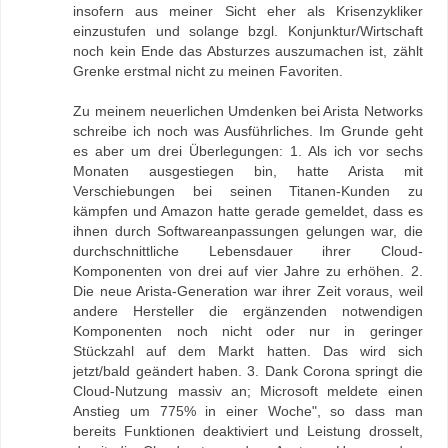
insofern aus meiner Sicht eher als Krisenzykliker
einzustufen und solange bzgl. Konjunktur/Wirtschaft
noch kein Ende das Absturzes auszumachen ist, zählt
Grenke erstmal nicht zu meinen Favoriten.
Zu meinem neuerlichen Umdenken bei Arista Networks
schreibe ich noch was Ausführliches. Im Grunde geht
es aber um drei Überlegungen: 1. Als ich vor sechs
Monaten ausgestiegen bin, hatte Arista mit
Verschiebungen bei seinen Titanen-Kunden zu
kämpfen und Amazon hatte gerade gemeldet, dass es
ihnen durch Softwareanpassungen gelungen war, die
durchschnittliche Lebensdauer ihrer Cloud-
Komponenten von drei auf vier Jahre zu erhöhen. 2.
Die neue Arista-Generation war ihrer Zeit voraus, weil
andere Hersteller die ergänzenden notwendigen
Komponenten noch nicht oder nur in geringer
Stückzahl auf dem Markt hatten. Das wird sich
jetzt/bald geändert haben. 3. Dank Corona springt die
Cloud-Nutzung massiv an; Microsoft meldete einen
Anstieg um 775% in einer Woche", so dass man
bereits Funktionen deaktiviert und Leistung drosselt,