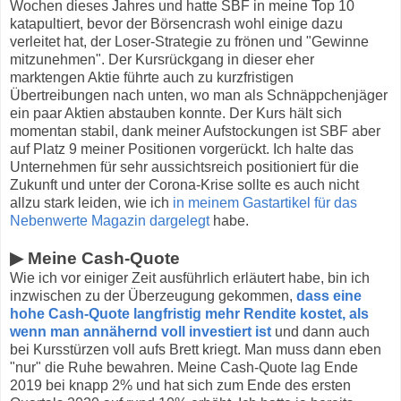
Wochen dieses Jahres und hatte SBF in meine Top 10
katapultiert, bevor der Börsencrash wohl einige dazu
verleitet hat, der Loser-Strategie zu frönen und "Gewinne
mitzunehmen". Der Kursrückgang in dieser eher
marktengen Aktie führte auch zu kurzfristigen
Übertreibungen nach unten, wo man als Schnäppchenjäger
ein paar Aktien abstauben konnte. Der Kurs hält sich
momentan stabil, dank meiner Aufstockungen ist SBF aber
auf Platz 9 meiner Positionen vorgerückt. Ich halte das
Unternehmen für sehr aussichtsreich positioniert für die
Zukunft und unter der Corona-Krise sollte es auch nicht
allzu stark leiden, wie ich
in meinem Gastartikel für das
Nebenwerte Magazin dargelegt
habe.
▶ Meine Cash-Quote
Wie ich vor einiger Zeit ausführlich erläutert habe, bin ich
inzwischen zu der Überzeugung gekommen,
dass eine
hohe Cash-Quote langfristig mehr Rendite kostet, als
wenn man annähernd voll investiert ist
und dann auch
bei Kursstürzen voll aufs Brett kriegt. Man muss dann eben
"nur" die Ruhe bewahren. Meine Cash-Quote lag Ende
2019 bei knapp 2% und hat sich zum Ende des ersten