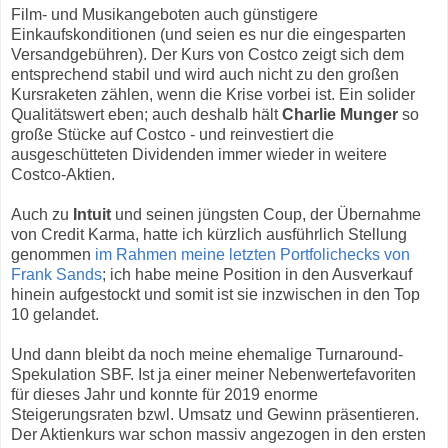
Film- und Musikangeboten auch günstigere
Einkaufskonditionen (und seien es nur die eingesparten
Versandgebühren). Der Kurs von Costco zeigt sich dem
entsprechend stabil und wird auch nicht zu den großen
Kursraketen zählen, wenn die Krise vorbei ist. Ein solider
Qualitätswert eben; auch deshalb hält
Charlie Munger
so
große Stücke auf Costco - und reinvestiert die
ausgeschütteten Dividenden immer wieder in weitere
Costco-Aktien.
Auch zu
Intuit
und seinen jüngsten Coup, der Übernahme
von Credit Karma, hatte ich kürzlich ausführlich Stellung
genommen
im Rahmen meine letzten Portfolichecks von
Frank Sands
; ich habe meine Position in den Ausverkauf
hinein aufgestockt und somit ist sie inzwischen in den Top
10 gelandet.
Und dann bleibt da noch meine ehemalige Turnaround-
Spekulation SBF. Ist ja einer meiner Nebenwertefavoriten
für dieses Jahr und konnte für 2019 enorme
Steigerungsraten bzwl. Umsatz und Gewinn präsentieren.
Der Aktienkurs war schon massiv angezogen in den ersten