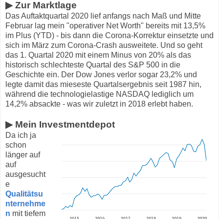
▶ Zur Marktlage
Das Auftaktquartal 2020 lief anfangs nach Maß und Mitte
Februar lag mein "operativer Net Worth" bereits mit 13,5%
im Plus (YTD) - bis dann die Corona-Korrektur einsetzte und
sich im März zum Corona-Crash ausweitete. Und so geht
das 1. Quartal 2020 mit einem Minus von 20% als das
historisch schlechteste Quartal des S&P 500 in die
Geschichte ein. Der Dow Jones verlor sogar 23,2% und
legte damit das mieseste Quartalsergebnis seit 1987 hin,
während die technologielastige NASDAQ lediglich um
14,2% absackte - was wir zuletzt in 2018 erlebt haben.
▶ Mein Investmentdepot
Da ich ja
schon
länger auf
auf
ausgesucht
e
Qualitätsu
nternehme
n
mit tiefem