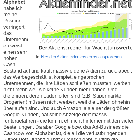
Alphabet
habe ich
meine
Position
verringert;
das
Unternehm
en weist
einen sehr
▶
Hier den Aktienfinder kostenlos ausprobieren!
hohen
Cash-
Bestand auf und kauft massiv eigene Aktien zurück, aber...
das Werbegeschäft ist komplett eingebrochen.
Unternehmen, die ihre Läden schließen mussten, werben
nicht mehr, weil sie keine Kunden mehr haben. Und
diejenigen, deren Läden offen sind (z.B. Supermärkte,
Drogerien) müssen nicht werben, weil die Läden ohnehin
überlaufen sind. Und auch Amazon, als einer der größten
Google-Kunden, hat seine Anzeige dort massiv
runtergefahren - die kommt eh nicht hinterher mit den vielen
Bestellungen. Da aber Google bzw. das Ad-Business die
Cashcow von Alphabet ist, die all die verlustbringenden
"Other Bets" finanziell mit durchschleppt, dürften die