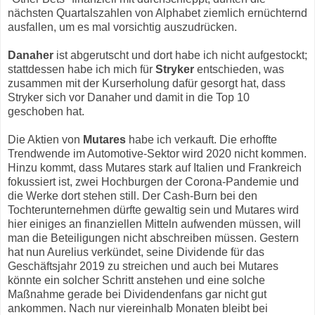
nächsten Quartalszahlen von Alphabet ziemlich ernüchternd
ausfallen, um es mal vorsichtig auszudrücken.
Danaher
ist abgerutscht und dort habe ich nicht aufgestockt;
stattdessen habe ich mich für
Stryker
entschieden, was
zusammen mit der Kurserholung dafür gesorgt hat, dass
Stryker sich vor Danaher und damit in die Top 10
geschoben hat.
Die Aktien von
Mutares
habe ich verkauft. Die erhoffte
Trendwende im Automotive-Sektor wird 2020 nicht kommen.
Hinzu kommt, dass Mutares stark auf Italien und Frankreich
fokussiert ist, zwei Hochburgen der Corona-Pandemie und
die Werke dort stehen still. Der Cash-Burn bei den
Tochterunternehmen dürfte gewaltig sein und Mutares wird
hier einiges an finanziellen Mitteln aufwenden müssen, will
man die Beteiligungen nicht abschreiben müssen. Gestern
hat nun Aurelius verkündet, seine Dividende für das
Geschäftsjahr 2019 zu streichen und auch bei Mutares
könnte ein solcher Schritt anstehen und eine solche
Maßnahme gerade bei Dividendenfans gar nicht gut
ankommen. Nach nur viereinhalb Monaten bleibt bei