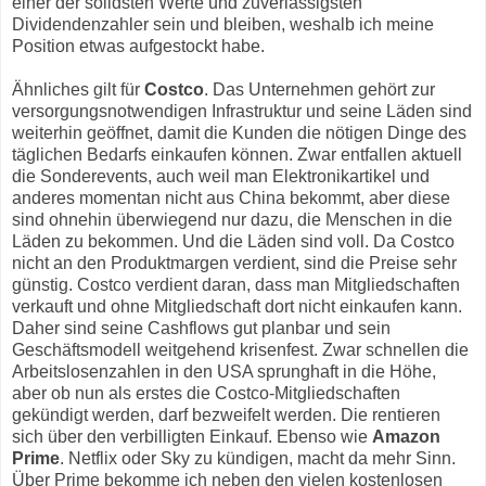
einer der solidsten Werte und zuverlässigsten
Dividendenzahler sein und bleiben, weshalb ich meine
Position etwas aufgestockt habe.
Ähnliches gilt für
Costco
. Das Unternehmen gehört zur
versorgungsnotwendigen Infrastruktur und seine Läden sind
weiterhin geöffnet, damit die Kunden die nötigen Dinge des
täglichen Bedarfs einkaufen können. Zwar entfallen aktuell
die Sonderevents, auch weil man Elektronikartikel und
anderes momentan nicht aus China bekommt, aber diese
sind ohnehin überwiegend nur dazu, die Menschen in die
Läden zu bekommen. Und die Läden sind voll. Da Costco
nicht an den Produktmargen verdient, sind die Preise sehr
günstig. Costco verdient daran, dass man Mitgliedschaften
verkauft und ohne Mitgliedschaft dort nicht einkaufen kann.
Daher sind seine Cashflows gut planbar und sein
Geschäftsmodell weitgehend krisenfest. Zwar schnellen die
Arbeitslosenzahlen in den USA sprunghaft in die Höhe,
aber ob nun als erstes die Costco-Mitgliedschaften
gekündigt werden, darf bezweifelt werden. Die rentieren
sich über den verbilligten Einkauf. Ebenso wie
Amazon
Prime
. Netflix oder Sky zu kündigen, macht da mehr Sinn.
Über Prime bekomme ich neben den vielen kostenlosen