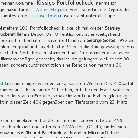
Kissigs Portfoliocheck
 meiner Kolumne "
" nehme ich
gelmäßig für das "
Aktien Magazin
" von Traderfox die Depots der
ekanntesten
Value Investoren
unserer Zeit unter die Lupe.
i meinem 102. Portfoliocheck blicke ich mal wieder
Stanley
uckenmiller
ins Depot. Der Öffentlichkeit ist er weitgehend
bekannt, dabei hat er als rechte Hand von
George Soros
1992 die
nk of England und das Britische Pfund in die Knie gezwungen. Aus
mlichsten Verhältnissen stammend hat Druckenmiller es zu einem
lliardenvermögen gebracht; das ist ihm gelungen, weil er seit 30
ssen, sondern durchschnittlich eine Rendite von mehr als 30
til
mit nur einigen wenigen, ausgesuchten Werten. Das 2. Quartal
nahmequartal. Er bekannte Mitte Juni, er habe den Markt während
d in der starken Erholungsphase im April und Mai lediglich magere
t in dieser Zeit 40% gegenüber dem Tiefststand vom 23. März
io enorm umgekrempelt und kam auf eine Turnoverrate von 45%.
eblich reduziert und unter den 72 Werten (Q1: 46) finden sich
Amazon
,
Netflix
und
Facebook
, während er
Microsoft
durch