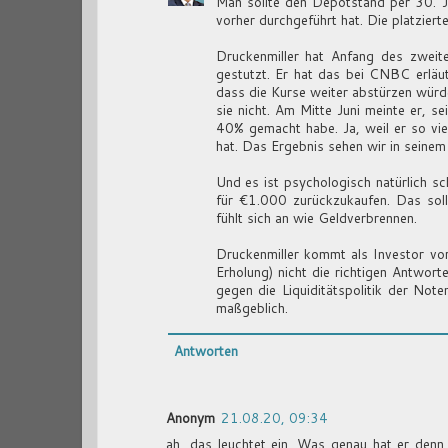
Man sollte den Depotstand per 30. Jun
vorher durchgeführt hat. Die platzier
Druckenmiller hat Anfang des zweite
gestutzt. Er hat das bei CNBC erläut
dass die Kurse weiter abstürzen würd
sie nicht. Am Mitte Juni meinte er,
40% gemacht habe. Ja, weil er so vie
hat. Das Ergebnis sehen wir in seinem
Und es ist psychologisch natürlich s
für €1.000 zurückzukaufen. Das sollt
fühlt sich an wie Geldverbrennen.
Druckenmiller kommt als Investor vo
Erholung) nicht die richtigen Antwor
gegen die Liquiditätspolitik der Note
maßgeblich.
Antworten
Anonym
21.08.20, 09:34
ah, das leuchtet ein. Was genau hat er den