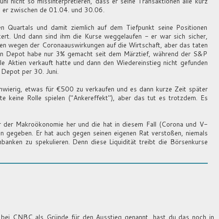
i nicht so missinterpretieren, dass er seine Transaktionen alle kurz
te er zwischen de 01.04. und 30.06.
n Quartals und damit ziemlich auf dem Tiefpunkt seine Positionen
ert. Und dann sind ihm die Kurse weggelaufen - er war sich sicher,
en wegen der Coronaauswirkungen auf die Wirtschaft, aber das taten
 sein Depot habe nur 3% gemacht seit dem Märztief, während der S&P
le Aktien verkauft hatte und dann den Wiedereinstieg nicht gefunden
 Depot per 30. Juni.
chwierig, etwas für €500 zu verkaufen und es dann kurze Zeit später
e keine Rolle spielen ("Ankereffekt"), aber das tut es trotzdem. Es
r der Makroökonomie her und die hat in diesem Fall (Corona und V-
ten gegeben. Er hat auch gegen seinen eigenen Rat verstoßen, niemals
nbanken zu spekulieren. Denn diese Liquidität treibt die Börsenkurse
n bei CNBC als Gründe für den Ausstieg genannt, hast du das noch in