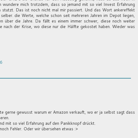
ch wundere mich trotzdem, dass so jemand mit so viel Invest Erfahrung
 stutzt. Das ist noch nicht mal mir passiert. Und das Wort ankereffekt
 selber. die Werte, welche schon seit mehreren Jahren im Depot liegen,
en über die Jahre. Da fällt es einem immer schwer, diese noch weiter
ere nach der Krise, wo diese nur die Hälfte gekostet haben. Wieder was
36
Hätte gerne gewusst warum er Amazon verkauft, wo er ja selbst sagt dass
eren.
nd mit so viel Erfahrung auf den Panikknopf drückt.
n noch Fehler. Oder wir übersehen etwas :>