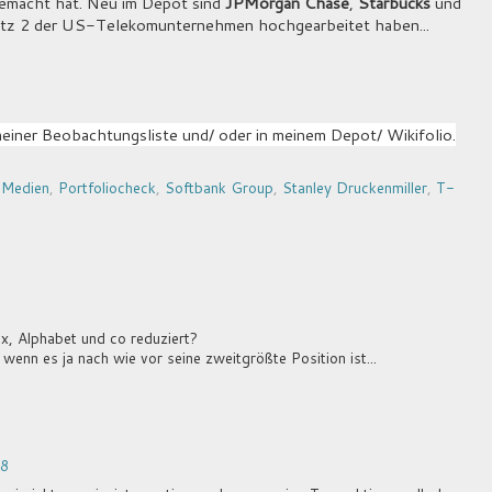
emacht hat. Neu im Depot sind
JPMorgan Chase
,
Starbucks
und
atz 2 der US-Telekomunternehmen hochgearbeitet haben...
einer Beobachtungsliste und/ oder in meinem Depot/ Wikifolio.
,
Medien
,
Portfoliocheck
,
Softbank Group
,
Stanley Druckenmiller
,
T-
x, Alphabet und co reduziert?
nn es ja nach wie vor seine zweitgrößte Position ist...
08