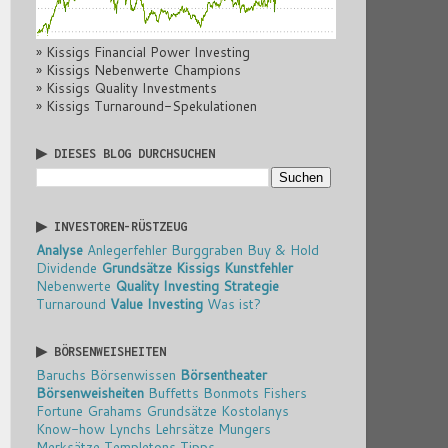
» Kissigs Financial Power Investing
» Kissigs Nebenwerte Champions
» Kissigs Quality Investments
» Kissigs Turnaround-Spekulationen
▶ DIESES BLOG DURCHSUCHEN
▶ INVESTOREN-RÜSTZEUG
Analyse
Anlegerfehler
Burggraben
Buy & Hold
Dividende
Grundsätze
Kissigs Kunstfehler
Nebenwerte
Quality Investing
Strategie
Turnaround
Value Investing
Was ist?
▶ BÖRSENWEISHEITEN
Baruchs Börsenwissen
Börsentheater
Börsenweisheiten
Buffetts Bonmots
Fishers
Fortune
Grahams Grundsätze
Kostolanys
Know-how
Lynchs Lehrsätze
Mungers
Merksätze
Templetons Tipps