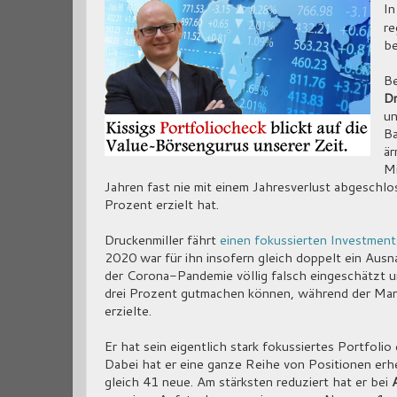
In
re
b
Be
Dr
un
Ba
är
Mi
Jahren fast nie mit einem Jahresverlust abgeschlo
Prozent erzielt hat.
Druckenmiller fährt
einen fokussierten Investments
2020 war für ihn insofern gleich doppelt ein Aus
der Corona-Pandemie völlig falsch eingeschätzt un
drei Prozent gutmachen können, während der Mark
erzielte.
Er hat sein eigentlich stark fokussiertes Portfol
Dabei hat er eine ganze Reihe von Positionen erh
gleich 41 neue. Am stärksten reduziert hat er bei