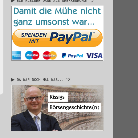
▶ EIN KLEINER DANK ALS ANERKENNUNG? ツ
▶ DA WAR DOCH MAL WAS... ツ