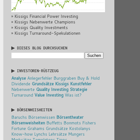
» Kissigs Financial Power Investing
» Kissigs Nebenwerte Champions
» Kissigs Quality Investments
» Kissigs Turnaround-Spekulationen
▶ DIESES BLOG DURCHSUCHEN
▶ INVESTOREN-RÜSTZEUG
Analyse
Anlegerfehler
Burggraben
Buy & Hold
Dividende
Grundsätze
Kissigs Kunstfehler
Nebenwerte
Quality Investing
Strategie
Turnaround
Value Investing
Was ist?
▶ BÖRSENWEISHEITEN
Baruchs Börsenwissen
Börsentheater
Börsenweisheiten
Buffetts Bonmots
Fishers
Fortune
Grahams Grundsätze
Kostolanys
Know-how
Lynchs Lehrsätze
Mungers
Merksätze
Templetons Tipps