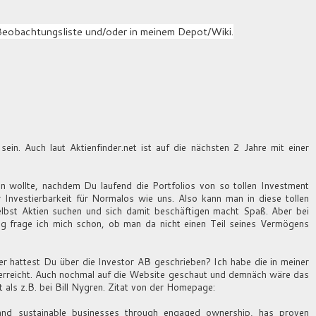
Beobachtungsliste und/oder in meinem Depot/Wiki.
sein. Auch laut Aktienfinder.net ist auf die nächsten 2 Jahre mit einer
n wollte, nachdem Du laufend die Portfolios von so tollen Investment
 Investierbarkeit für Normalos wie uns. Also kann man in diese tollen
Selbst Aktien suchen und sich damit beschäftigen macht Spaß. Aber bei
eg frage ich mich schon, ob man da nicht einen Teil seines Vermögens
ber hattest Du über die Investor AB geschrieben? Ich habe die in meiner
 erreicht. Auch nochmal auf die Website geschaut und demnäch wäre das
 als z.B. bei Bill Nygren. Zitat von der Homepage:
 and sustainable businesses through engaged ownership, has proven