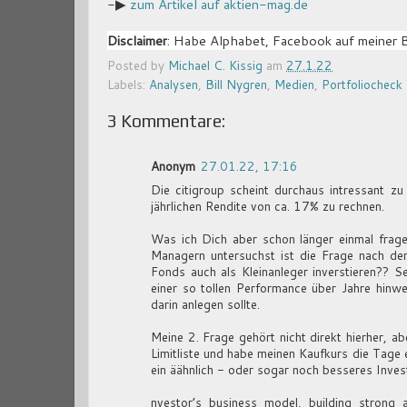
-▶
zum Artikel auf aktien-mag.de
Disclaimer
: Habe Alphabet, Facebook auf meiner 
Posted by
Michael C. Kissig
am
27.1.22
Labels:
Analysen
,
Bill Nygren
,
Medien
,
Portfoliocheck
3 Kommentare:
Anonym
27.01.22, 17:16
Die citigroup scheint durchaus intressant zu 
jährlichen Rendite von ca. 17% zu rechnen.
Was ich Dich aber schon länger einmal frage
Managern untersuchst ist die Frage nach der
Fonds auch als Kleinanleger inverstieren?? 
einer so tollen Performance über Jahre hinw
darin anlegen sollte.
Meine 2. Frage gehört nicht direkt hierher, a
Limitliste und habe meinen Kaufkurs die Tage
ein äähnlich - oder sogar noch besseres Invest
nvestor’s business model, building strong