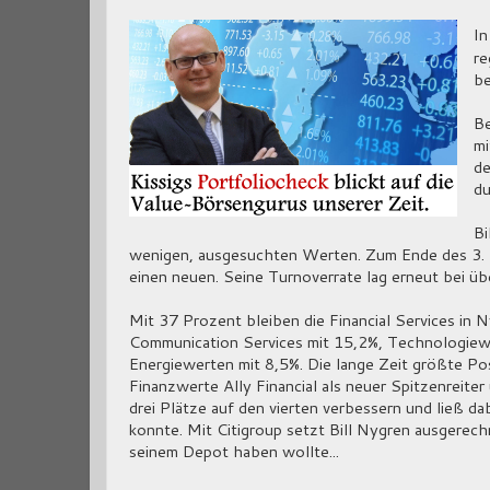
In
re
be
Be
m
de
du
Bi
wenigen, ausgesuchten Werten. Zum Ende des 3. Q
einen neuen. Seine Turnoverrate lag erneut bei ü
Mit 37 Prozent bleiben die Financial Services in
Communication Services mit 15,2%, Technologiew
Energiewerten mit 8,5%. Die lange Zeit größte Pos
Finanzwerte Ally Financial als neuer Spitzenreite
drei Plätze auf den vierten verbessern und ließ 
konnte. Mit Citigroup setzt Bill Nygren ausgere
seinem Depot haben wollte...