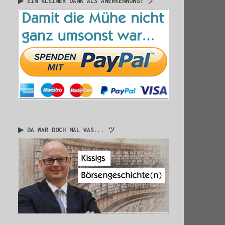
▶ EIN KLEINER DANK ALS ANERKENNUNG? ツ
▶ DA WAR DOCH MAL WAS... ツ