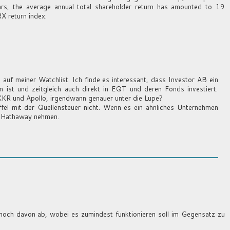
ars, the average annual total shareholder return has amounted to 19
X return index.
 auf meiner Watchlist. Ich finde es interessant, dass Investor AB ein
st und zeitgleich auch direkt in EQT und deren Fonds investiert.
KKR und Apollo, irgendwann genauer unter die Lupe?
fel mit der Quellensteuer nicht. Wenn es ein ähnliches Unternehmen
e Hathaway nehmen.
 noch davon ab, wobei es zumindest funktionieren soll im Gegensatz zu