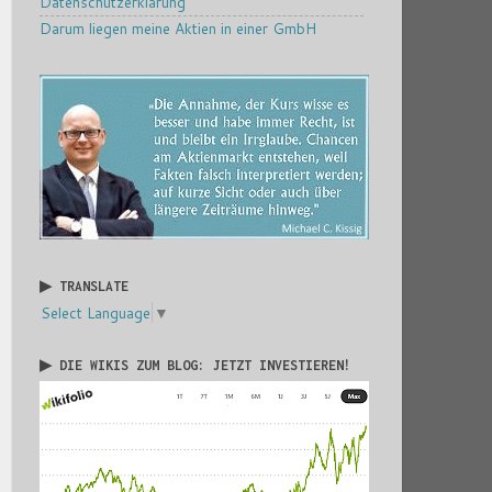
Datenschutzerklärung
Darum liegen meine Aktien in einer GmbH
▶ TRANSLATE
Select Language
▼
▶ DIE WIKIS ZUM BLOG: JETZT INVESTIEREN!