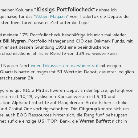
Kissigs Portfoliocheck
 meiner Kolumne "
" nehme ich
gelmäßig für das "
Aktien Magazin
" von Traderfox die Depots der
sten Investoren unserer Zeit unter die Lupe.
i meinem 175. Portfoliocheck beschäftige ich mich mal wieder
it
Bill Nygren
, Portfolio Manager und CIO des Oakmark Funds, mit
m er seit dessen Gründung 1991 eine beeindruckende
rchschnittliche jährliche Rendite von 13% vorweisen kann.
ll Nygren fährt
einen fokussierten Investmentstil
mit einigen
uartals hatte er insgesamt 51 Werte im Depot, darunter lediglich
berschaubaren 2%.
 Nygrens gut $16,2 Mrd schweren Depot an der Spitze, gefolgt von
erten mit 10,1%, zyklischen Konsumwerten mit 9,1% und
ition Alphabet rutschte auf Rang drei ab. An ihr haben sich die
r und Capital One vorbeigeschoben. Die
Citigroup
konnte sich um
dabei auch EOG Ressources hinter sich, die Rang fünf behaupten
chnet auf die einzige US-TOP-Bank, die
Warren Buffett
nicht in