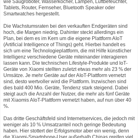
wie Saugroboter, Wasserkocher, Lampen, Luftbefeuchter,
Tablets, Router, Fernseher, Bluetooth Speaker oder
Smartwatches hergestellt.
Die Wachstumsraten bei den verkauften Endgeräten sind
hoch, die Margen niedrig. Dahinter steckt allerdings ein
Plan, bei dem es im Kern um die eigene Plattform AIoT
(Artificial Intelligence of Things) geht. Hierbei handelt es
sich um eine Technologieplattform, die mit Hilfe künstlicher
Intelligenz verschiedene Geräte miteinander interagieren
lassen kann. Die technischen Lifestyle-Produkte und IoT-
Geräte von Xiaomi stellten zuletzt etwas mehr als 23 % der
Umsätze. Je mehr Geräte auf der AIoT-Plattform vernetzt
sind, desto wertvoller wird die Plattform. Inzwischen sind
dies bald 400 Mio. Geräte, Tendenz stark steigend. Dabei
steigt auch die Anzahl der Nutzer, die mehr als fünf Geräte
mit Xiaomis AIoT-Plattform vernetzt haben, auf nun über 40
%.
Das dritte Geschäftsfeld sind Internetservices, die jedoch mit
weniger als 10 % Umsatzanteil noch geringe Bedeutung
haben. Hier stottert der Erfolgsmotor aber ein wenig, denn
die Xiaomi-Smartphone-User außerhalb Chinas greifen viel