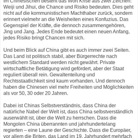
Im Chinesischen besteht das Wort Krise aus zwei Zeichen:
Weiji und Jihui, die Chance und Risiko bedeuten. Dies geht
nicht auf die kommunistischen Machthaber zurück, sondern
erinnert vielmehr an die Weisheiten eines Konfuzius. Das
Gegenspiel der Kräfte, die dennoch zusammengehören,
Jing und Jang. Jedes Ende bedeutet einen neuen Anfang,
jedes Risiko bringt Chancen mit sich.
Und beim Blick auf China gibt es auch immer zwei Seiten.
Das Land ist politisch stabil, aber Bürgerrechte nach
westlichem Standard werden nicht gewährt. Private
wirtschaftliche Betätigung wird gefördert, aber der Staat
reguliert überall rein. Gewaltenteilung und
Rechtsstaatlichkeit sind kaum vorhanden. Und dennoch
haben die Chinesen viel mehr Freiheiten und Möglichkeiten
als vor 50, 30 oder 20 Jahren.
Dabei ist Chinas Selbstverständnis, dass China der
natürliche Nabel der Welt ist, dass China selbstverständlich
auserwählt ist, über die Welt zu herrschen. Dass die
Mongolen China überrannten und jahrhundertelang
regierten – eine Laune der Geschichte. Dass die Europäer,
vor allem die Briten, das Land im 19. Jahrhundert mehrfach