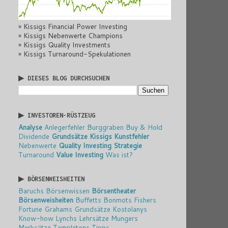
» Kissigs Financial Power Investing
» Kissigs Nebenwerte Champions
» Kissigs Quality Investments
» Kissigs Turnaround-Spekulationen
▶ DIESES BLOG DURCHSUCHEN
▶ INVESTOREN-RÜSTZEUG
Analyse
Anlegerfehler
Burggraben
Buy & Hold
Dividende
Grundsätze
Kissigs Kunstfehler
Nebenwerte
Quality Investing
Strategie
Turnaround
Value Investing
Was ist?
▶ BÖRSENWEISHEITEN
Baruchs Börsenwissen
Börsentheater
Börsenweisheiten
Buffetts Bonmots
Fishers
Fortune
Grahams Grundsätze
Kostolanys
Know-how
Lynchs Lehrsätze
Mungers
Merksätze
Templetons Tipps