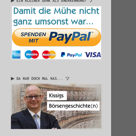
▶ EIN KLEINER DANK ALS ANERKENNUNG? ツ
▶ DA WAR DOCH MAL WAS... ツ