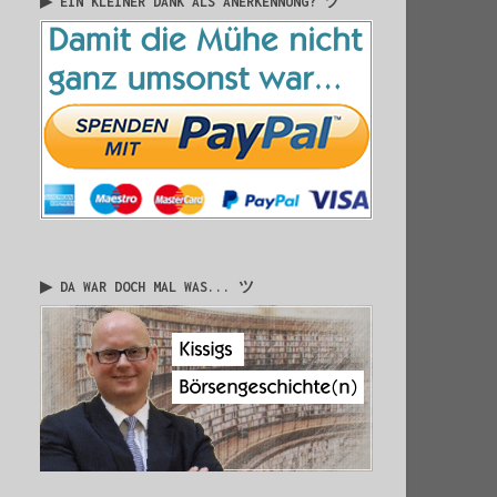
▶ EIN KLEINER DANK ALS ANERKENNUNG? ツ
▶ DA WAR DOCH MAL WAS... ツ