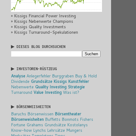
» Kissigs Financial Power Investing
» Kissigs Nebenwerte Champions
» Kissigs Quality Investments
» Kissigs Turnaround-Spekulationen
▶ DIESES BLOG DURCHSUCHEN
▶ INVESTOREN-RÜSTZEUG
Analyse
Anlegerfehler
Burggraben
Buy & Hold
Dividende
Grundsätze
Kissigs Kunstfehler
Nebenwerte
Quality Investing
Strategie
Turnaround
Value Investing
Was ist?
▶ BÖRSENWEISHEITEN
Baruchs Börsenwissen
Börsentheater
Börsenweisheiten
Buffetts Bonmots
Fishers
Fortune
Grahams Grundsätze
Kostolanys
Know-how
Lynchs Lehrsätze
Mungers
Merksätze
Templetons Tipps