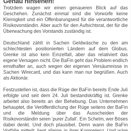
Genau hinsehen!
Trotzdem wagen wir einen genaueren Blick auf das
Geschehen. Zunächst einmal sind die Vorwürfe keine
Kleinigkeit und ein Offenbarungseid für die verantwortliche
Risikovorständin. Aber auch für den Aufsichtsrat, der für die
Überwachung des Vorstands zuständig ist.
Deutschland zählt in Sachen Geldwäsche zu den am
schlechtesten positionierten Ländern auf dem Globus.
Grenke ist also kein Einzelfall, aber das relativiert das
eigene Versagen nicht. Die BaFin geht das Problem endlich
ernsthafter an, auch wegen der eigenen Versäumnisse in
Sachen Wirecard, und das kann man nur begrüßen. Auch
als Aktionär.
Festzustellen ist, dass die Rüge der BaFin bereits Ende Juli
erfolgte und seit dem 24. Juli bestandskräftig ist. Grenke
arbeitet also bereits an der Behebung. Das Unternehmen
behauptet, die Veröffentlichung der Rüge seitens der BaFin
und die Meldung über das Ausscheiden der
Risikovorständin seien 'purer Zufall'. Ein Schelm, wer Böses
dabei denkt. Und doch plausibel. Denn wann die BaFin
Vorfälle mitteilt, liegt alleine in ihrer Kompetenz. Und wäre