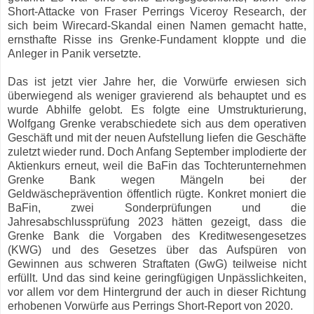
Short-Attacke von Fraser Perrings Viceroy Research, der
sich beim Wirecard-Skandal einen Namen gemacht hatte,
ernsthafte Risse ins Grenke-Fundament kloppte und die
Anleger in Panik versetzte.
Das ist jetzt vier Jahre her, die Vorwürfe erwiesen sich
überwiegend als weniger gravierend als behauptet und es
wurde Abhilfe gelobt. Es folgte eine Umstrukturierung,
Wolfgang Grenke verabschiedete sich aus dem operativen
Geschäft und mit der neuen Aufstellung liefen die Geschäfte
zuletzt wieder rund. Doch Anfang September implodierte der
Aktienkurs erneut, weil die BaFin das Tochterunternehmen
Grenke Bank wegen Mängeln bei der
Geldwäscheprävention öffentlich rügte. Konkret moniert die
BaFin, zwei Sonderprüfungen und die
Jahresabschlussprüfung 2023 hätten gezeigt, dass die
Grenke Bank die Vorgaben des Kreditwesengesetzes
(KWG) und des Gesetzes über das Aufspüren von
Gewinnen aus schweren Straftaten (GwG) teilweise nicht
erfüllt. Und das sind keine geringfügigen Unpässlichkeiten,
vor allem vor dem Hintergrund der auch in dieser Richtung
erhobenen Vorwürfe aus Perrings Short-Report von 2020.