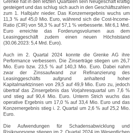
Grenke hat in den letzten Quartalen sein Neugeschäft kräftig
gesteigert und das schlug sich auch in den Geschäftszahlen
zum 1. Halbjahr nieder. Das Konzernergebnis wuchs um
11,3 % auf 45,0 Mio. Euro, während sich die Cost-Income-
Ratio (CIR) von 58,3 % auf 57,1 % verbesserte. Mit 6,1 Mrd.
Euro erreichte das Forderungsvolumen aus dem
Leasinggeschäft zudem einen neuen Höchststand
(30.06.2023: 5,4 Mrd. Euro).
Auch im 2. Quartal 2024 konnte die Grenke AG ihre
Performance verbessern. Die Zinserträge stiegen um 26,7
Mio. Euro bzw. 23,5 % auf 140,3 Mio. Euro. Dabei nahm
zwar der Zinssaufwand zur Refinanzierung des
Leasinggeschäfts aufgrund anhaltend hoher
Kapitalmarktzinsen von 29,5 auf 49,9 Mio. Euro zu, jedoch
übertraf das Zinsergebnis das Vorjahresquartal um 7,6 %
und stieg auf 90,4 Mio. Euro. Unterm Strich wuchs das
operative Ergebnis um 17,0 % auf 33,4 Mio. Euro und das
Konzernergebnis stieg i. 2. Quartal um 2,6 % auf 25,2 Mio.
Euro.
Die Aufwendungen für Schadensabwicklung und
Risikovorsorge stiegen im 2. Quartal 2024 im Wesentlichen