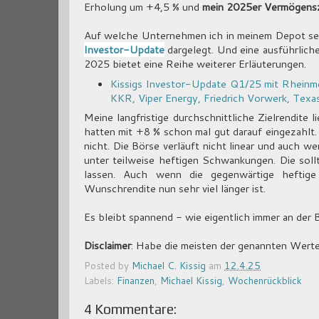
Erholung um +4,5 % und
mein 2025er Vermögensz
Auf welche Unternehmen ich in meinem Depot se
Investor-Update
dargelegt. Und eine ausführlich
2025 bietet eine Reihe weiterer Erläuterungen.
Kissigs Investor-Update Q1/25 mit Rheinme
KKR, Viper Energy, Friedrich Vorwerk, Texas
Meine langfristige durchschnittliche Zielrendite
hatten mit +8 % schon mal gut darauf eingezahlt.
nicht. Die Börse verläuft nicht linear und auch we
unter teilweise heftigen Schwankungen. Die sollt
lassen. Auch wenn die gegenwärtige heftige
Wunschrendite nun sehr viel länger ist.
Es bleibt spannend - wie eigentlich immer an der
Disclaimer
: Habe die meisten der genannten Werte
Posted by
Michael C. Kissig
am
12.4.25
Labels:
Finanzen
,
Michael Kissig
,
Wochenrückblick
4 Kommentare: