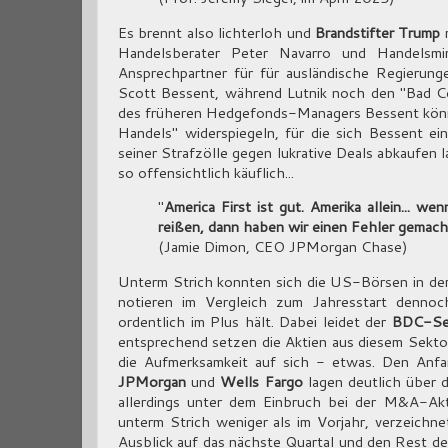
Es brennt also lichterloh und
Brandstifter Trump
r
Handelsberater Peter Navarro und Handelsmi
Ansprechpartner für für ausländische Regierun
Scott Bessent, während Lutnik noch den "Bad Cop"
des früheren Hedgefonds-Managers Bessent könnte 
Handels" widerspiegeln, für die sich Bessent 
seiner Strafzölle gegen lukrative Deals abkaufen 
so offensichtlich käuflich...
"
America First ist gut. Amerika allein... w
reißen, dann haben wir einen Fehler gemach
(Jamie Dimon, CEO JPMorgan Chase)
Unterm Strich konnten sich die US-Börsen in der
notieren im Vergleich zum Jahresstart dennoc
ordentlich im Plus hält. Dabei leidet der
BDC-Se
entsprechend setzen die Aktien aus diesem Sektor 
die Aufmerksamkeit auf sich - etwas. Den Anf
JPMorgan
und
Wells Fargo
lagen deutlich über 
allerdings unter dem Einbruch bei der M&A-Akt
unterm Strich weniger als im Vorjahr, verzeichnet
Ausblick auf das nächste Quartal und den Rest des