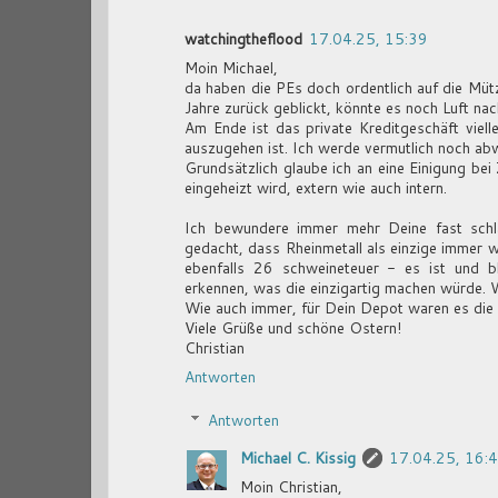
watchingtheflood
17.04.25, 15:39
Moin Michael,
da haben die PEs doch ordentlich auf die Müt
Jahre zurück geblickt, könnte es noch Luft na
Am Ende ist das private Kreditgeschäft viell
auszugehen ist. Ich werde vermutlich noch abw
Grundsätzlich glaube ich an eine Einigung be
eingeheizt wird, extern wie auch intern.
Ich bewundere immer mehr Deine fast schlaf
gedacht, dass Rheinmetall als einzige immer 
ebenfalls 26 schweineteuer - es ist und ble
erkennen, was die einzigartig machen würde. 
Wie auch immer, für Dein Depot waren es die 
Viele Grüße und schöne Ostern!
Christian
Antworten
Antworten
Michael C. Kissig
17.04.25, 16:
Moin Christian,