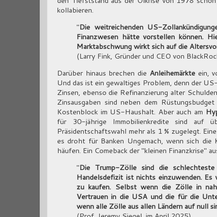
den Tiefststand aus der Ölkrise von 1978 scho
kollabieren.
"
Die weitreichenden US-Zollankündigunge
Finanzwesen hätte vorstellen können. Hi
Marktabschwung wirkt sich auf die Altersv
(Larry Fink, Gründer und CEO von BlackRock
Darüber hinaus brechen die
Anleihemärkte
ein, v
Und das ist ein gewaltiges Problem, denn der US
Zinsen, ebenso die Refinanzierung alter Schulden
Zinsausgaben sind neben dem Rüstungsbudget u
Kostenblock im US-Haushalt. Aber auch am
Hy
für 30-jährige Immobilienkredite sind au
Präsidentschaftswahl mehr als 1 % zugelegt. Eine
es droht für Banken Ungemach, wenn sich die Kr
häufen. Ein Comeback der "kleinen Finanzkrise" au
"
Die Trump-Zölle sind die schlechteste
Handelsdefizit ist nichts einzuwenden. Es 
zu kaufen. Selbst wenn die Zölle in na
Vertrauen in die USA und die für die Unte
wenn alle Zölle aus allen Ländern auf null s
(Prof. Jeremy Siegel, im April 2025)