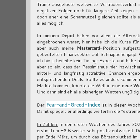
Trump ausgelöste weltweite Vertrauensverlust 
negativen Folgen noch für längere Zeit zeigen 
doch eher eine Scharmützel gleichen sollte als ei
alles möglich.
In meinem Depot
haben vor allem die Alternat
eingebrochen waren; hier habe ich die Kurse fü
aber auch meine
Mastercard
-Position aufges
gebeutelten Finanzsektor auf Schnäppchenjagd. Ob
ich bin ja beileibe kein Timing-Experte und habe h
aber so ein, dass der Pessimismus hier inzwische
mittel- und langfristig attraktive Chancen erge
entsprechenden Deals. Sollte es anders kommen 
Märkte kommen, könnte die Welt in eine
neue Wel
Und dann sind eh alle bisherigen Wetten ungültig..
Fear-and-Greed-Index
Der
ist in dieser Woch
Damit spiegelt er allerdings weiterhin die "extrem
In Zahlen:
In den ersten Wochen des Jahres 202
erstmal um +8 % weiter sehr positiv entwickelt.
per Ende März, um durch das Börsenblutbad im 