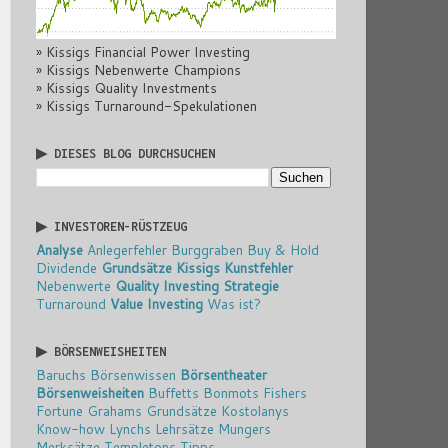
» Kissigs Financial Power Investing
» Kissigs Nebenwerte Champions
» Kissigs Quality Investments
» Kissigs Turnaround-Spekulationen
▶ DIESES BLOG DURCHSUCHEN
▶ INVESTOREN-RÜSTZEUG
Analyse
Anlegerfehler
Burggraben
Buy & Hold
Dividende
Grundsätze
Kissigs Kunstfehler
Nebenwerte
Quality Investing
Strategie
Turnaround
Value Investing
Was ist?
▶ BÖRSENWEISHEITEN
Baruchs Börsenwissen
Börsentheater
Börsenweisheiten
Buffetts Bonmots
Fishers
Fortune
Grahams Grundsätze
Kostolanys
Know-how
Lynchs Lehrsätze
Mungers
Merksätze
Templetons Tipps