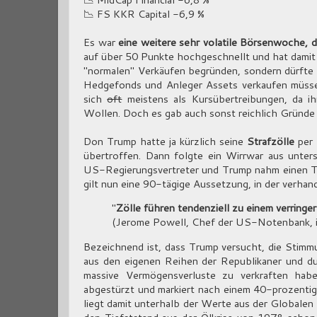
📉 FS KKR Capital -6,9 %
Es war
eine weitere sehr volatile Börsenwoche, d
auf über 50 Punkte hochgeschnellt und hat damit 
"normalen" Verkäufen begründen, sondern dürfte 
Hedgefonds und Anleger Assets verkaufen müssen
sich
oft
meistens als Kursübertreibungen, da i
Wollen. Doch es gab auch sonst reichlich Gründe
Don Trump hatte ja kürzlich seine
Strafzölle
per 
übertroffen. Dann folgte ein Wirrwar aus unte
US-Regierungsvertreter und Trump nahm einen Teil
gilt nun eine 90-tägige Aussetzung, in der verhand
"
Zölle führen tendenziell zu einem verring
(Jerome Powell, Chef der US-Notenbank, i
Bezeichnend ist, dass Trump versucht, die Stimm
aus den eigenen Reihen der Republikaner und du
massive Vermögensverluste zu verkraften ha
abgestürzt und markiert nach einem 40-prozenti
liegt damit unterhalb der Werte aus der Global