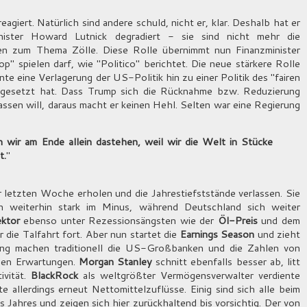
eagiert. Natürlich sind andere schuld, nicht er, klar. Deshalb hat er
nister Howard Lutnick degradiert - sie sind nicht mehr die
gen zum Thema Zölle. Diese Rolle übernimmt nun Finanzminister
 spielen darf, wie "Politico" berichtet. Die neue stärkere Rolle
eine Verlagerung der US-Politik hin zu einer Politik des "fairen
eingesetzt hat. Dass Trump sich die Rücknahme bzw. Reduzierung
lassen will, daraus macht er keinen Hehl. Selten war eine Regierung
enn wir am Ende allein dastehen, weil wir die Welt in Stücke
t.
"
 letzten Woche erholen und die Jahrestiefststände verlassen. Sie
h weiterhin stark im Minus, während Deutschland sich weiter
ktor
ebenso unter Rezessionsängsten wie der
Öl-Preis
und dem
die Talfahrt fort. Aber nun startet die
Earnings Season
und zieht
ang machen traditionell die US-Großbanken und die Zahlen von
den Erwartungen.
Morgan Stanley
schnitt ebenfalls besser ab, litt
ivität.
BlackRock
als weltgrößter Vermögensverwalter verdiente
e allerdings erneut Nettomittelzuflüsse. Einig sind sich alle beim
 Jahres und zeigen sich hier zurückhaltend bis vorsichtig. Der von