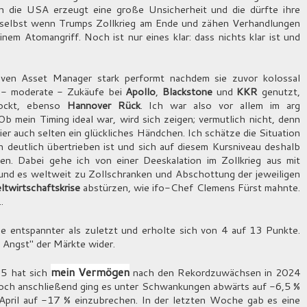
in die USA erzeugt eine große Unsicherheit und die dürfte ihre
- selbst wenn Trumps Zollkrieg am Ende und zähen Verhandlungen
nem Atomangriff. Noch ist nur eines klar: dass nichts klar ist und
iven Asset Manager stark performt nachdem sie zuvor kolossal
r - moderate - Zukäufe bei
Apollo
,
Blackstone
und
KKR
genutzt,
tockt, ebenso
Hannover Rück
. Ich war also vor allem im arg
 mein Timing ideal war, wird sich zeigen; vermutlich nicht, denn
ier auch selten ein glückliches Händchen. Ich schätze die Situation
n deutlich übertrieben ist und sich auf diesem Kursniveau deshalb
ben. Dabei gehe ich von einer Deeskalation im Zollkrieg aus mit
und es weltweit zu Zollschranken und Abschottung der jeweiligen
twirtschaftskrise
abstürzen, wie ifo-Chef Clemens Fürst mahnte.
.
e entspannter als zuletzt und erholte sich von 4 auf 13 Punkte.
e Angst" der Märkte wider.
mein Vermögen
5 hat sich
nach den Rekordzuwächsen in 2024
 Doch anschließend ging es unter Schwankungen abwärts auf -6,5 %
April auf -17 % einzubrechen. In der letzten Woche gab es eine