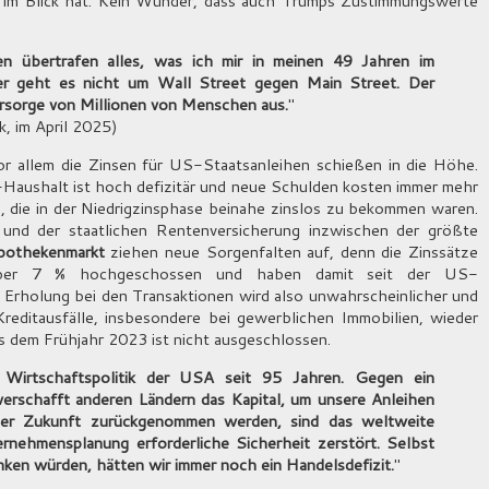
n im Blick hat. Kein Wunder, dass auch Trumps Zustimmungswerte
n übertrafen alles, was ich mir in meinen 49 Jahren im
er geht es nicht um Wall Street gegen Main Street. Der
orsorge von Millionen von Menschen aus.
"
, im April 2025)
or allem die Zinsen für US-Staatsanleihen schießen in die Höhe.
-Haushalt ist hoch defizitär und neue Schulden kosten immer mehr
, die in der Niedrigzinsphase beinahe zinslos zu bekommen waren.
nd der staatlichen Rentenversicherung inzwischen der größte
pothekenmarkt
ziehen neue Sorgenfalten auf, denn die Zinssätze
f über 7 % hochgeschossen und haben damit seit der US-
 Erholung bei den Transaktionen wird also unwahrscheinlicher und
editausfälle, insbesondere bei gewerblichen Immobilien, wieder
s dem Frühjahr 2023 ist nicht ausgeschlossen.
 Wirtschaftspolitik der USA seit 95 Jahren. Gegen ein
verschafft anderen Ländern das Kapital, um unsere Anleihen
her Zukunft zurückgenommen werden, sind das weltweite
rnehmensplanung erforderliche Sicherheit zerstört. Selbst
inken würden, hätten wir immer noch ein Handelsdefizit.
"