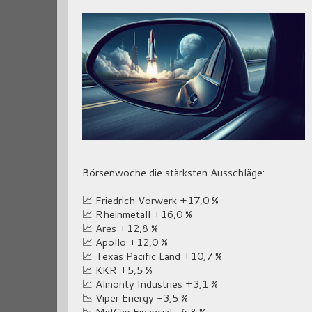
Börsenwoche die stärksten Ausschläge:
📈 Friedrich Vorwerk +17,0 %
📈 Rheinmetall +16,0 %
📈 Ares +12,8 %
📈 Apollo +12,0 %
📈 Texas Pacific Land +10,7 %
📈 KKR +5,5 %
📈 Almonty Industries +3,1 %
📉 Viper Energy -3,5 %
📉 MidCap Financial -6,8 %