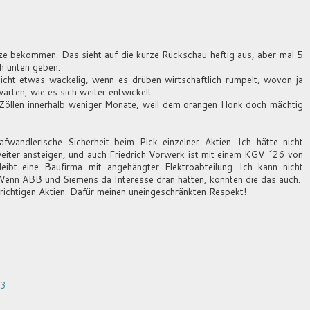
ze bekommen. Das sieht auf die kurze Rückschau heftig aus, aber mal 5
ch unten geben.
eicht etwas wackelig, wenn es drüben wirtschaftlich rumpelt, wovon ja
arten, wie es sich weiter entwickelt.
i Zöllen innerhalb weniger Monate, weil dem orangen Honk doch mächtig
wandlerische Sicherheit beim Pick einzelner Aktien. Ich hätte nicht
weiter ansteigen, und auch Friedrich Vorwerk ist mit einem KGV ´26 von
ibt eine Baufirma...mit angehängter Elektroabteilung. Ich kann nicht
Wenn ABB und Siemens da Interesse dran hätten, könnten die das auch.
richtigen Aktien. Dafür meinen uneingeschränkten Respekt!
43