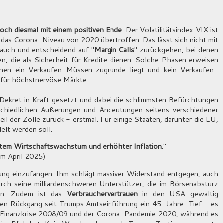
och diesmal mit einem positiven Ende
. Der Volatilitätsindex VIX ist
das Corona-Niveau von 2020 übertroffen. Das lässt sich nicht mit
auch und entscheidend auf "
Margin Calls
" zurückgehen, bei denen
, die als Sicherheit für Kredite dienen. Solche Phasen erweisen
hnen ein Verkaufen-Müssen zugrunde liegt und kein Verkaufen-
 für höchstnervöse Märkte.
Dekret in Kraft gesetzt und dabei die schlimmsten Befürchtungen
rschiedlichen Äußerungen und Andeutungen seitens verschiedener
 der Zölle zurück - erstmal. Für einige Staaten, darunter die EU,
elt werden soll.
ertem Wirtschaftswachstum und erhöhter Inflation.
"
m April 2025)
ung einzufangen. Ihm schlägt massiver Widerstand entgegen, auch
rch seine milliardenschweren Unterstützer, die im Börsenabsturz
ben. Zudem ist das
Verbrauchervertrauen
in den USA gewaltig
gen Rückgang seit Trumps Amtseinführung ein 45-Jahre-Tief - es
en Finanzkrise 2008/09 und der Corona-Pandemie 2020, während es