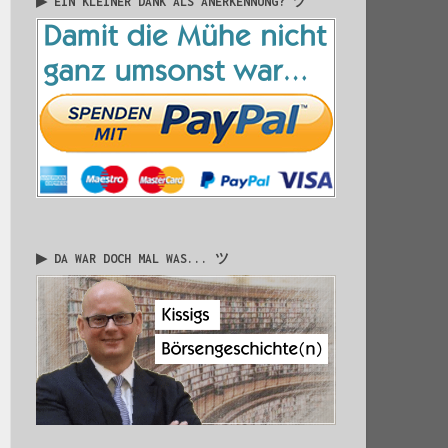
▶ EIN KLEINER DANK ALS ANERKENNUNG? ツ
▶ DA WAR DOCH MAL WAS... ツ