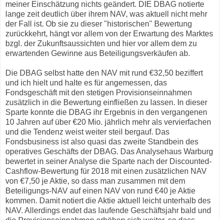
meiner Einschätzung nichts geändert. DIE DBAG notierte
lange zeit deutlich über ihrem NAV, was aktuell nicht mehr
der Fall ist. Ob sie zu dieser "historischen" Bewertung
zurückkehrt, hängt vor allem von der Erwartung des Marktes
bzgl. der Zukunftsaussichten und hier vor allem dem zu
erwartenden Gewinne aus Beteiligungsverkäufen ab.
Die DBAG selbst hatte den NAV mit rund €32,50 beziffert
und ich hielt und halte es für angemessen, das
Fondsgeschäft mit den stetigen Provisionseinnahmen
zusätzlich in die Bewertung einfließen zu lassen. In dieser
Sparte konnte die DBAG ihr Ergebnis in den vergangenen
10 Jahren auf über €20 Mio. jährlich mehr als vervierfachen
und die Tendenz weist weiter steil bergauf. Das
Fondsbusiness ist also quasi das zweite Standbein des
operatives Geschäfts der DBAG. Das Analysehaus Warburg
bewertet in seiner Analyse die Sparte nach der Discounted-
Cashflow-Bewertung für 2018 mit einen zusätzlichen NAV
von €7,50 je Aktie, so dass man zusammen mit dem
Beteiligungs-NAV auf einen NAV von rund €40 je Aktie
kommen. Damit notiert die Aktie aktuell leicht unterhalb des
NAV. Allerdings endet das laufende Geschäftsjahr bald und