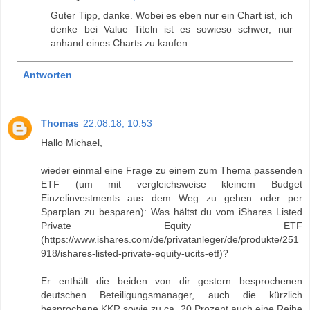
Guter Tipp, danke. Wobei es eben nur ein Chart ist, ich
denke bei Value Titeln ist es sowieso schwer, nur
anhand eines Charts zu kaufen
Antworten
Thomas
22.08.18, 10:53
Hallo Michael,
wieder einmal eine Frage zu einem zum Thema passenden
ETF (um mit vergleichsweise kleinem Budget
Einzelinvestments aus dem Weg zu gehen oder per
Sparplan zu besparen): Was hältst du vom iShares Listed
Private Equity ETF
(https://www.ishares.com/de/privatanleger/de/produkte/251
918/ishares-listed-private-equity-ucits-etf)?
Er enthält die beiden von dir gestern besprochenen
deutschen Beteiligungsmanager, auch die kürzlich
besprochene KKR sowie zu ca. 20 Prozent auch eine Reihe