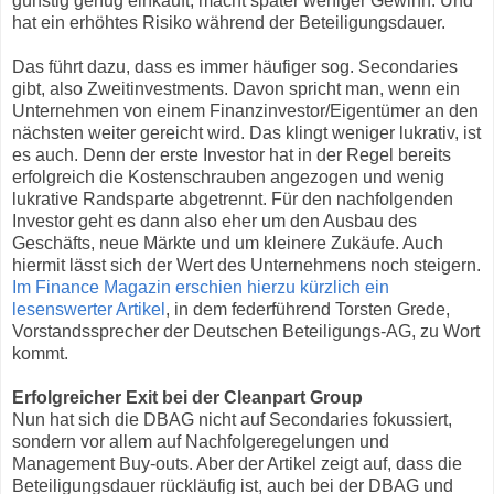
günstig genug einkauft, macht später weniger Gewinn. Und
hat ein erhöhtes Risiko während der Beteiligungsdauer.
Das führt dazu, dass es immer häufiger sog. Secondaries
gibt, also Zweitinvestments. Davon spricht man, wenn ein
Unternehmen von einem Finanzinvestor/Eigentümer an den
nächsten weiter gereicht wird. Das klingt weniger lukrativ, ist
es auch. Denn der erste Investor hat in der Regel bereits
erfolgreich die Kostenschrauben angezogen und wenig
lukrative Randsparte abgetrennt. Für den nachfolgenden
Investor geht es dann also eher um den Ausbau des
Geschäfts, neue Märkte und um kleinere Zukäufe. Auch
hiermit lässt sich der Wert des Unternehmens noch steigern.
Im Finance Magazin erschien hierzu kürzlich ein
lesenswerter Artikel
, in dem federführend Torsten Grede,
Vorstandssprecher der Deutschen Beteiligungs-AG, zu Wort
kommt.
Erfolgreicher Exit bei der Cleanpart Group
Nun hat sich die DBAG nicht auf Secondaries fokussiert,
sondern vor allem auf Nachfolgeregelungen und
Management Buy-outs. Aber der Artikel zeigt auf, dass die
Beteiligungsdauer rückläufig ist, auch bei der DBAG und