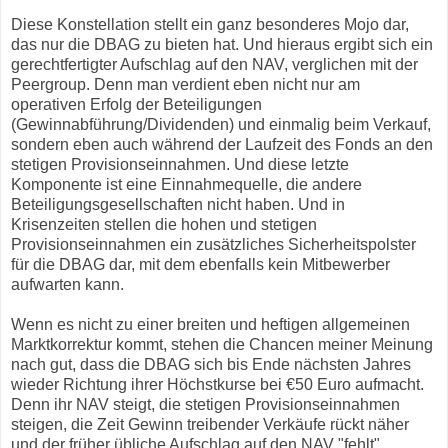
Diese Konstellation stellt ein ganz besonderes Mojo dar,
das nur die DBAG zu bieten hat. Und hieraus ergibt sich ein
gerechtfertigter Aufschlag auf den NAV, verglichen mit der
Peergroup. Denn man verdient eben nicht nur am
operativen Erfolg der Beteiligungen
(Gewinnabführung/Dividenden) und einmalig beim Verkauf,
sondern eben auch während der Laufzeit des Fonds an den
stetigen Provisionseinnahmen. Und diese letzte
Komponente ist eine Einnahmequelle, die andere
Beteiligungsgesellschaften nicht haben. Und in
Krisenzeiten stellen die hohen und stetigen
Provisionseinnahmen ein zusätzliches Sicherheitspolster
für die DBAG dar, mit dem ebenfalls kein Mitbewerber
aufwarten kann.
Wenn es nicht zu einer breiten und heftigen allgemeinen
Marktkorrektur kommt, stehen die Chancen meiner Meinung
nach gut, dass die DBAG sich bis Ende nächsten Jahres
wieder Richtung ihrer Höchstkurse bei €50 Euro aufmacht.
Denn ihr NAV steigt, die stetigen Provisionseinnahmen
steigen, die Zeit Gewinn treibender Verkäufe rückt näher
und der früher übliche Aufschlag auf den NAV "fehlt"