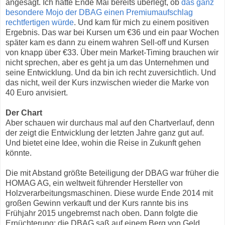
angesagt. Ich hatte Ende Mai bereits überlegt, ob
das ganz
besondere Mojo der DBAG einen Premiumaufschlag
rechtfertigen würde
. Und kam für mich zu einem positiven
Ergebnis. Das war bei Kursen um €36 und ein paar Wochen
später kam es dann zu einem wahren Sell-off und Kursen
von knapp über €33. Über mein Market-Timing brauchen wir
nicht sprechen, aber es geht ja um das Unternehmen und
seine Entwicklung. Und da bin ich recht zuversichtlich. Und
das nicht, weil der Kurs inzwischen wieder die Marke von
40 Euro anvisiert.
Der Chart
Aber schauen wir durchaus mal auf den Chartverlauf, denn
der zeigt die Entwicklung der letzten Jahre ganz gut auf.
Und bietet eine Idee, wohin die Reise in Zukunft gehen
könnte.
Die mit Abstand größte Beteiligung der DBAG war früher die
HOMAG AG, ein weltweit führender Hersteller von
Holzverarbeitungsmaschinen. Diese wurde Ende 2014 mit
großen Gewinn verkauft und der Kurs rannte bis ins
Frühjahr 2015 ungebremst nach oben. Dann folgte die
Ernüchterung: die DBAG saß auf einem Berg von Geld,