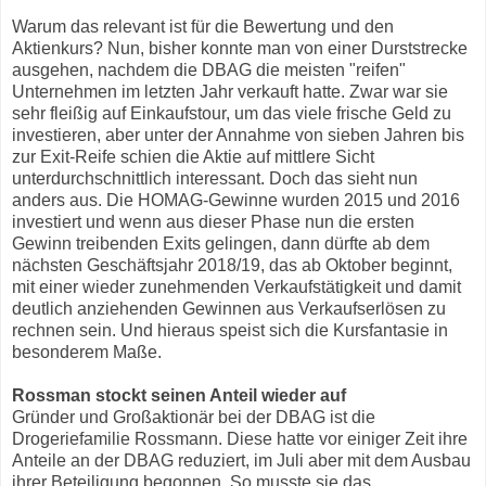
Warum das relevant ist für die Bewertung und den
Aktienkurs? Nun, bisher konnte man von einer Durststrecke
ausgehen, nachdem die DBAG die meisten "reifen"
Unternehmen im letzten Jahr verkauft hatte. Zwar war sie
sehr fleißig auf Einkaufstour, um das viele frische Geld zu
investieren, aber unter der Annahme von sieben Jahren bis
zur Exit-Reife schien die Aktie auf mittlere Sicht
unterdurchschnittlich interessant. Doch das sieht nun
anders aus. Die HOMAG-Gewinne wurden 2015 und 2016
investiert und wenn aus dieser Phase nun die ersten
Gewinn treibenden Exits gelingen, dann dürfte ab dem
nächsten Geschäftsjahr 2018/19, das ab Oktober beginnt,
mit einer wieder zunehmenden Verkaufstätigkeit und damit
deutlich anziehenden Gewinnen aus Verkaufserlösen zu
rechnen sein. Und hieraus speist sich die Kursfantasie in
besonderem Maße.
Rossman stockt seinen Anteil wieder auf
Gründer und Großaktionär bei der DBAG ist die
Drogeriefamilie Rossmann. Diese hatte vor einiger Zeit ihre
Anteile an der DBAG reduziert, im Juli aber mit dem Ausbau
ihrer Beteiligung begonnen. So musste sie das