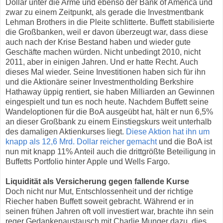
Dollar unter die Arme und ebenso der Bank of America und
zwar zu einem Zeitpunkt, als gerade die Investmentbank
Lehman Brothers in die Pleite schlitterte. Buffett stabilisierte
die Großbanken, weil er davon überzeugt war, dass diese
auch nach der Krise Bestand haben und wieder gute
Geschäfte machen würden. Nicht unbedingt 2010, nicht
2011, aber in einigen Jahren. Und er hatte Recht. Auch
dieses Mal wieder. Seine Investitionen haben sich für ihn
und die Aktionäre seiner Investmentholding Berkshire
Hathaway üppig rentiert, sie haben Milliarden an Gewinnen
eingespielt und tun es noch heute. Nachdem Buffett seine
Wandeloptionen für die BoA ausgeübt hat, hält er nun 6,5%
an dieser Großbank zu einem Einstiegskurs weit unterhalb
des damaligen Aktienkurses liegt.
Diese Aktion hat ihn um
knapp als 12,6 Mrd. Dollar reicher gemacht
und die BoA ist
nun mit knapp 11% Anteil auch die drittgrößte Beteiligung in
Buffetts Portfolio hinter Apple und Wells Fargo.
Liquidität als Versicherung gegen fallende Kurse
Doch nicht nur Mut, Entschlossenheit und der richtige
Riecher haben Buffett soweit gebracht. Während er in
seinen frühen Jahren oft voll investiert war, brachte ihn sein
reger Gedankenaustausch mit Charlie Munger dazu, dies