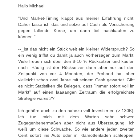
Hallo Michael,
"Und Market-Timing klappt aus meiner Erfahrung nicht.
Daher lasse ich das und setze auf Cash als Versicherung
gegen fallende Kurse, um dann tief nachkaufen zu
können."
--_Ist das nicht ein Stück weit ein kleiner Widerspruch? So
ein wenig triffst du damit ja auch Vorhersagen zum Markt.
Viele freuen sich über den 8-10 % Rücksetzer und kaufen
nach. Häufig ist der Rücksetzer dann aber nur auf den
Zeitpunkt von vor 4 Monaten, der Proband hat aber
vielleicht schon zwei Jahre mit seinem Cash gewartet. Gibt
es nicht Statistiken die Belegen, dass "immer sofort voll im
Markt" auf einen laaaangen Zeitraum die erfolgreichste
Strategie war/ist??
Ich gehöre auch zu den nahezu voll Investierten (> 130K).
Ich tue mich mit dem Warten sehr schwer.
Zugegenbenermaßen aber nicht aus Überzeugung. Ich
weiß um diese Schwäche. So wie andere jeden zweiten
Cent sofort ins Auto oder in Klamottenladen schleppen,