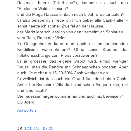
Reserve" hoere (Filterblase?), koennte es auch das
"Pfeifen im Walde" bleiben?
und die Mega-Hausse einfach noch 5 Jahre weiterlaufen?
6) also persoenlich freue ich mich ueber alle Cash-Halter -
sonst haette ich schnell Zweifel an der Hausse,
der Markt lebt schliesslich von den vermeintlich Schlauen ...
vom Rein, Raus der Vielen ...
7) Gelegenheiten kann man auch mit entsprechenden
Kreditlinien wahrnehmen?! Ohne seine Kroeten der
Inflationsschlange zum Frass vorzuwerfen?
8) je groesser das eigene Depot wird, umso weniger
"muss" man die Rendite mit Schnaeppchen boosten. Aber
auch: Je mehr tun 15-20-30% Cash weniger weh.
9) vielleicht ist das auch ein Grund fuer den hohen Cash-
Anteil bei Berkshire: Alle dort sind schon Sieger, reich, reif
und lebenssatt?
Die muessen nirgenwo mehr hin und auch nix beweisen?
LG Joerg
Antworten
JK
12.08.18, 07:23