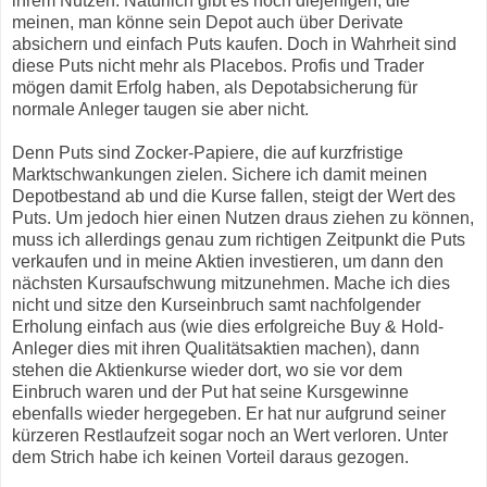
ihrem Nutzen. Natürlich gibt es noch diejenigen, die
meinen, man könne sein Depot auch über Derivate
absichern und einfach Puts kaufen. Doch in Wahrheit sind
diese Puts nicht mehr als Placebos. Profis und Trader
mögen damit Erfolg haben, als Depotabsicherung für
normale Anleger taugen sie aber nicht.
Denn Puts sind Zocker-Papiere, die auf kurzfristige
Marktschwankungen zielen. Sichere ich damit meinen
Depotbestand ab und die Kurse fallen, steigt der Wert des
Puts. Um jedoch hier einen Nutzen draus ziehen zu können,
muss ich allerdings genau zum richtigen Zeitpunkt die Puts
verkaufen und in meine Aktien investieren, um dann den
nächsten Kursaufschwung mitzunehmen. Mache ich dies
nicht und sitze den Kurseinbruch samt nachfolgender
Erholung einfach aus (wie dies erfolgreiche Buy & Hold-
Anleger dies mit ihren Qualitätsaktien machen), dann
stehen die Aktienkurse wieder dort, wo sie vor dem
Einbruch waren und der Put hat seine Kursgewinne
ebenfalls wieder hergegeben. Er hat nur aufgrund seiner
kürzeren Restlaufzeit sogar noch an Wert verloren. Unter
dem Strich habe ich keinen Vorteil daraus gezogen.